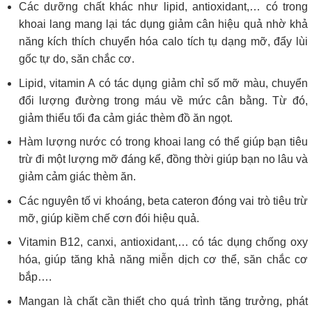
Các dưỡng chất khác như lipid, antioxidant,… có trong
khoai lang mang lại tác dụng giảm cân hiệu quả nhờ khả
năng kích thích chuyển hóa calo tích tụ dạng mỡ, đẩy lùi
gốc tự do, săn chắc cơ.
Lipid, vitamin A có tác dụng giảm chỉ số mỡ màu, chuyển
đổi lượng đường trong máu về mức cân bằng. Từ đó,
giảm thiểu tối đa cảm giác thèm đồ ăn ngọt.
Hàm lượng nước có trong khoai lang có thể giúp bạn tiêu
trừ đi một lượng mỡ đáng kể, đồng thời giúp bạn no lâu và
giảm cảm giác thèm ăn.
Các nguyên tố vi khoáng, beta cateron đóng vai trò tiêu trừ
mỡ, giúp kiềm chế cơn đói hiệu quả.
Vitamin B12, canxi, antioxidant,… có tác dụng chống oxy
hóa, giúp tăng khả năng miễn dịch cơ thể, săn chắc cơ
bắp….
Mangan là chất cần thiết cho quá trình tăng trưởng, phát