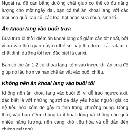
Ngoài ra, để cân bằng dưỡng chất giúp cơ thể có đủ năng
lượng cho một ngày dài, bạn có thể ăn khoai lang với các
loại hoa quả, rau củ, các loại hạt hoặc sữa chua, sinh tố.
Ăn khoai lang vào buổi trưa
Bữa trưa là thời điểm ăn khoai lang để giảm cân tốt nhất, bởi
vì ăn vào thời gian này cơ thể sẽ hấp thu được các vitamin,
chất dinh dưỡng tốt hơn đặc biệt là canxi.
Bạn có thể ăn 1-2 củ khoai lang kèm vào trước khi ăn trưa để
giúp no lâu hơn và hạn chế ăn vặt vào buổi chiều.
Không nên ăn khoai lang vào buổi tối
Không nên ăn khoai lang vào buổi tối vì dễ trào ngược axit,
đặc biệt là với những người dạ dày yếu hoặc người già có
hệ tiêu hóa kém dễ gây ra tình trạng chướng bụng. Đồng
thời, vào ban đêm chúng ta ít hoạt động và không cần quá
nhiều năng lượng, nên càng khó tiêu hóa và dễ dẫn đến
chứng mất ngủ.