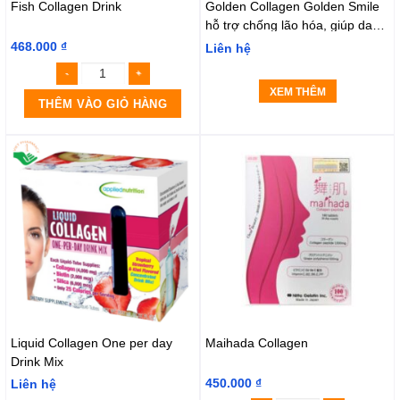
Fish Collagen Drink
Golden Collagen Golden Smile
hỗ trợ chống lão hóa, giúp da
sáng mịn (Hộp 30 viên)
468.000
₫
Liên hệ
XEM THÊM
THÊM VÀO GIỎ HÀNG
Liquid Collagen One per day
Maihada Collagen
Drink Mix
450.000
₫
Liên hệ