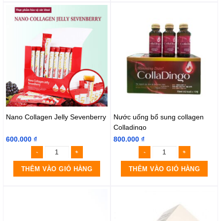
Nano Collagen Jelly Sevenberry
Nước uống bổ sung collagen
Colladingo
600.000
₫
800.000
₫
THÊM VÀO GIỎ HÀNG
THÊM VÀO GIỎ HÀNG