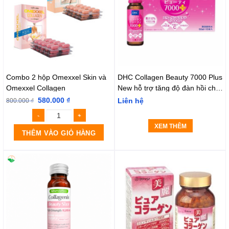
Combo 2 hộp Omexxel Skin và
DHC Collagen Beauty 7000 Plus
Omexxel Collagen
New hỗ trợ tăng độ đàn hồi cho
da (10 lọ)
580.000
₫
800.000
₫
Liên hệ
XEM THÊM
THÊM VÀO GIỎ HÀNG