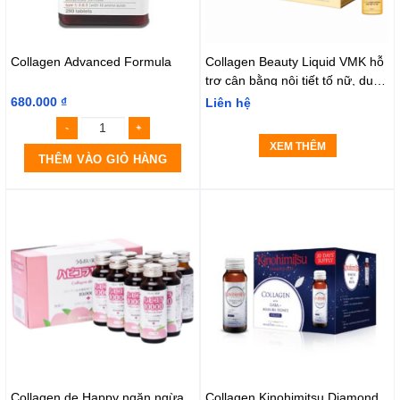
Collagen Advanced Formula
Collagen Beauty Liquid VMK hỗ
trợ cân bằng nội tiết tố nữ, duy
trì độ ẩm và sự đàn hồi (Hộp 10
680.000
₫
Liên hệ
lọ)
XEM THÊM
THÊM VÀO GIỎ HÀNG
Collagen de Happy ngăn ngừa
Collagen Kinohimitsu Diamond