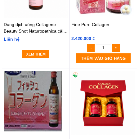
Dung dịch uống Collagenix
Fine Pure Collagen
Beauty Shot Naturopathica cải
thiện độ đàn hồi cho da, hỗ trợ
2.420.000
₫
Liên hệ
tóc và móng chắc khỏe hộp 10
chai x 50ml
XEM THÊM
THÊM VÀO GIỎ HÀNG