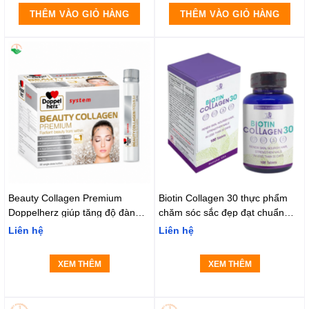
THÊM VÀO GIỎ HÀNG
THÊM VÀO GIỎ HÀNG
Beauty Collagen Premium
Biotin Collagen 30 thực phẩm
Doppelherz giúp tăng độ đàn
chăm sóc sắc đẹp đạt chuẩn
hồi và săn chắc của da (30 ống
GMP
Liên hệ
Liên hệ
x 25ml)
XEM THÊM
XEM THÊM