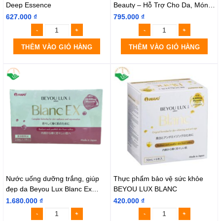
Deep Essence
Beauty – Hỗ Trợ Cho Da, Móng
và Tóc
627.000
₫
795.000
₫
THÊM VÀO GIỎ HÀNG
THÊM VÀO GIỎ HÀNG
Nước uống dưỡng trắng, giúp
Thực phẩm bảo vệ sức khỏe
đẹp da Beyou Lux Blanc Ex
BEYOU LUX BLANC
(hộp 10 chai)
1.680.000
₫
420.000
₫