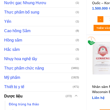
Nước gạc Nhung Hươu
Quốc – Ko
(1)
Gingseng
1.500.000
Thực phẩm bổ sung
(1)
Yến
(1)
THÊM VÀO
Cao hồng Sâm
(8)
Hồng sâm
(2)
Hắc sâm
(3)
Nhụy hoa nghệ tây
(1)
Thực phẩm chức năng
(3491)
Mỹ phẩm
(1923)
Nhân sâm 
Thiết bị y tế
(471)
Wisconsin
Dược liệu
(272)
Ginseng U
Liên hệ
Đông trùng hạ thảo