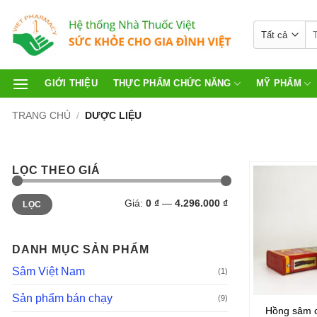
GIỚI THIỆU
THỰC PHẨM CHỨC NĂNG
MỸ PHẨM
TRANG CHỦ
/
DƯỢC LIỆU
LỌC THEO GIÁ
Giá:
0 ₫
—
4.296.000 ₫
LỌC
DANH MỤC SẢN PHẨM
Sâm Việt Nam
(1)
Sản phẩm bán chạy
(9)
Hồng sâm 