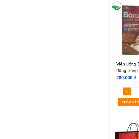
Viên uống 
đông trùng
(hộp 30 viê
280.000
₫
THÊM VÀO