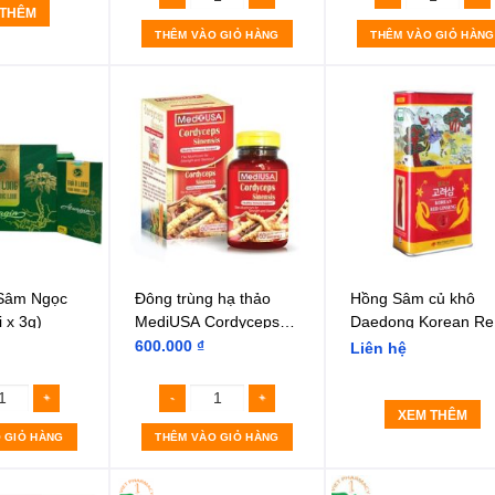
 THÊM
THÊM VÀO GIỎ HÀNG
THÊM VÀO GIỎ HÀNG
 Sâm Ngọc
Đông trùng hạ thảo
Hồng Sâm củ khô
i x 3g)
MediUSA Cordyceps
Daedong Korean Re
Sinensis
Ginseng 300g
600.000
₫
Liên hệ
XEM THÊM
 GIỎ HÀNG
THÊM VÀO GIỎ HÀNG