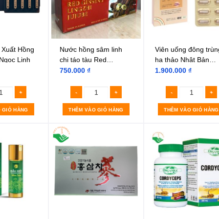
 Xuất Hồng
Nước hồng sâm linh
Viên uống đông trùn
Ngọc Linh
chi táo tàu Red
hạ thảo Nhật Bản
Ginseng Lingzhi Jujube
Tenken
750.000
₫
1.900.000
₫
Gold
 GIỎ HÀNG
THÊM VÀO GIỎ HÀNG
THÊM VÀO GIỎ HÀNG