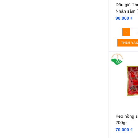
Dầu gió T
Nhân sâm 
(Hộp 1 cha
90.000
₫
THÊM VÀO
Kẹo hồng s
200gr
70.000
₫