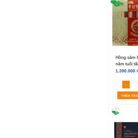
Hồng sâm 
năm tuổi t
(Hộp 300g)
1.390.000
THÊM VÀO