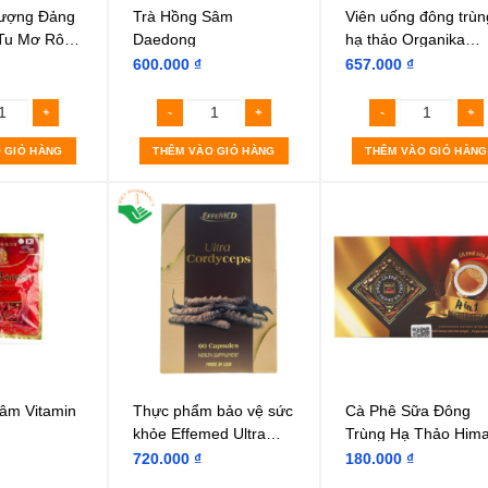
hượng Đảng
Trà Hồng Sâm
Viên uống đông trùn
Tu Mơ Rông
Daedong
hạ thảo Organika
i 10ml)
Cordyceps 90 viên
600.000
₫
657.000
₫
 GIỎ HÀNG
THÊM VÀO GIỎ HÀNG
THÊM VÀO GIỎ HÀNG
âm Vitamin
Thực phẩm bảo vệ sức
Cà Phê Sữa Đông
khỏe Effemed Ultra
Trùng Hạ Thảo Him
Cordyceps
4in1
720.000
₫
180.000
₫