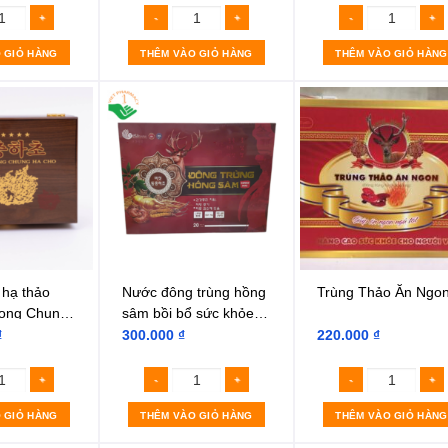
 GIỎ HÀNG
THÊM VÀO GIỎ HÀNG
THÊM VÀO GIỎ HÀNG
 hạ thảo
Nước đông trùng hồng
Trùng Thảo Ăn Ngo
ong Chung
sâm bồi bổ sức khỏe
và tăng sức đề kháng
₫
300.000
₫
220.000
₫
(Hộp 20 chai)
 GIỎ HÀNG
THÊM VÀO GIỎ HÀNG
THÊM VÀO GIỎ HÀNG