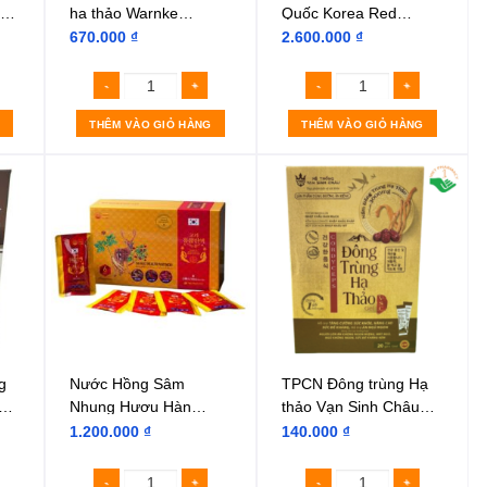
IP
hạ thảo Warnke
Quốc Korea Red
Cordyceps Extrakt
Ginseng Extract Gold
670.000
₫
2.600.000
₫
500mg
THÊM VÀO GIỎ HÀNG
THÊM VÀO GIỎ HÀNG
g
Nước Hồng Sâm
TPCN Đông trùng Hạ
uty
Nhung Hươu Hàn
thảo Vạn Sinh Châu
Quốc
(Hộp 20 gói)
1.200.000
₫
140.000
₫