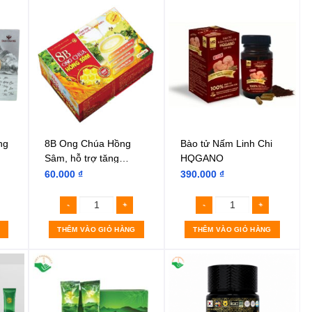
ng
8B Ong Chúa Hồng
Bào tử Nấm Linh Chi
Sâm, hỗ trợ tăng
HQGANO
0
cường sức khỏe
60.000
₫
390.000
₫
THÊM VÀO GIỎ HÀNG
THÊM VÀO GIỎ HÀNG