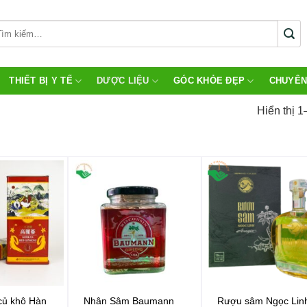
THIẾT BỊ Y TẾ
DƯỢC LIỆU
GÓC KHỎE ĐẸP
CHUYÊN
Hiển thị 1
củ khô Hàn
Nhân Sâm Baumann
Rượu sâm Ngọc Lin