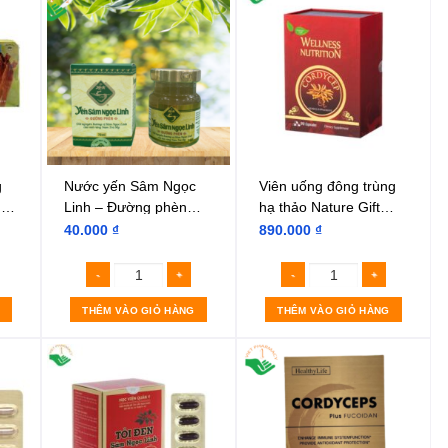
g
Nước yến Sâm Ngọc
Viên uống đông trùng
g
Linh – Đường phèn
hạ thảo Nature Gift
(Hũ 70ml)
Wellness Nutrition
40.000
₫
890.000
₫
ốc
THÊM VÀO GIỎ HÀNG
THÊM VÀO GIỎ HÀNG