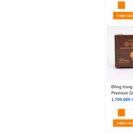
THÊM VÀO
Đông trùng
Premium D
Ha Cho
1.700.000
THÊM VÀO