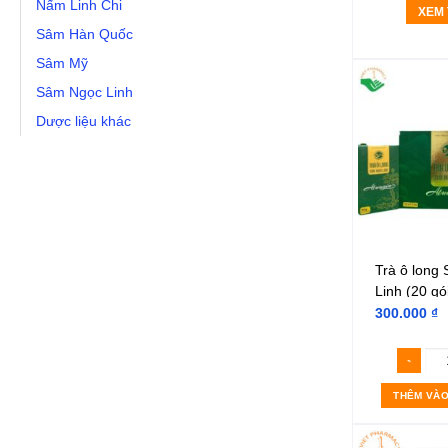
Nấm Linh Chi
XEM
Sâm Hàn Quốc
Sâm Mỹ
Sâm Ngọc Linh
Dược liệu khác
Trà ô long
Linh (20 gó
300.000
₫
THÊM VÀO