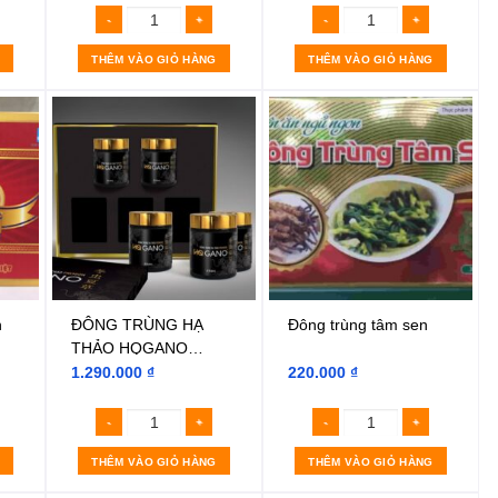
THÊM VÀO GIỎ HÀNG
THÊM VÀO GIỎ HÀNG
n
ĐÔNG TRÙNG HẠ
Đông trùng tâm sen
THẢO HQGANO
PREMIUM
1.290.000
₫
220.000
₫
THÊM VÀO GIỎ HÀNG
THÊM VÀO GIỎ HÀNG