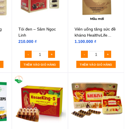
g
Tỏi đen – Sâm Ngọc
Viên uống tăng sức đề
Linh
kháng HealthyLife
Fucoidan
210.000
₫
1.100.000
₫
THÊM VÀO GIỎ HÀNG
THÊM VÀO GIỎ HÀNG