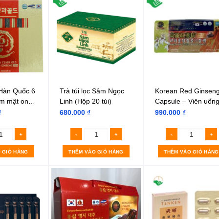
Hàn Quốc 6
Trà túi lọc Sâm Ngọc
Korean Red Ginsen
ẩm mật ong
Linh (Hộp 20 túi)
Capsule – Viên uốn
Hồng sâm linh chi
₫
680.000
₫
990.000
₫
nhung hươu Hàn Qu
 GIỎ HÀNG
THÊM VÀO GIỎ HÀNG
THÊM VÀO GIỎ HÀNG