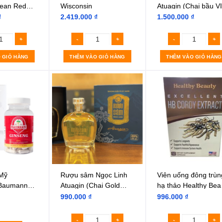
rean Red
Wisconsin
Atuagin (Chai bầu V
750ml)
₫
2.419.000
₫
1.500.000
₫
 GIỎ HÀNG
THÊM VÀO GIỎ HÀNG
THÊM VÀO GIỎ HÀNG
Mỹ
Rượu sâm Ngọc Linh
Viên uống đông trùn
 Baumann
Atuagin (Chai Gold
hạ thảo Healthy Bea
SA
500ml)
HB Cordy Extract
990.000
₫
996.000
₫