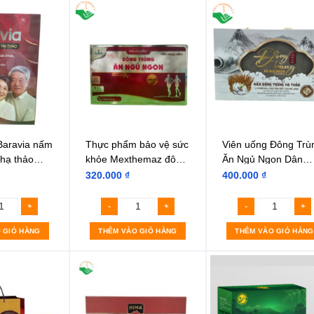
Baravia nấm
Thực phẩm bảo vệ sức
Viên uống Đông Trù
 hạ thảo
khỏe Mexthemaz đông
Ăn Ngủ Ngon Dân
n)
trùng ăn ngủ ngon 30
Khang (Hộp 2 lọ x 3
320.000
₫
400.000
₫
viên
viên)
 GIỎ HÀNG
THÊM VÀO GIỎ HÀNG
THÊM VÀO GIỎ HÀNG