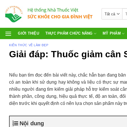
GIỚI THIỆU
THỰC PHẨM CHỨC NĂNG
MỸ PHẨM
KIẾN THỨC VỀ LÀM ĐẸP
Giải đáp: Thuốc giảm cân 
Nếu bạn tìm đọc đến bài viết này, chắc hẳn bạn đang băn
có an toàn khi sử dụng hay không và liệu có thực sự ma
nhiều người đang tìm kiếm giải pháp hỗ trợ kiểm soát cân
thành phần, công dụng, hiệu quả thực tế, độ an toàn, đố
diện trước khi quyết định có nên lựa chọn sản phẩm này t
Nội dung