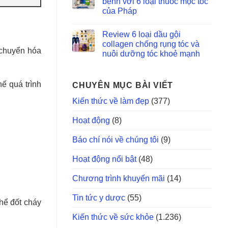
bềnh với 6 loại thuốc mọc tóc
của Pháp
Review 6 loại dầu gội
collagen chống rụng tóc và
 chuyển hóa
nuôi dưỡng tóc khoẻ mạnh
ế quá trình
CHUYÊN MỤC BÀI VIẾT
Kiến thức về làm đẹp
(377)
Hoạt động
(8)
Báo chí nói về chúng tôi
(9)
Hoạt động nổi bật
(48)
Chương trình khuyến mãi
(14)
Tin tức y dược
(55)
hể đốt cháy
Kiến thức về sức khỏe
(1.236)