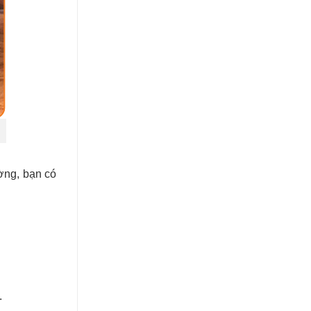
ờng, bạn có
.