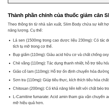
Thành phần chính của thuốc giảm cân S
Theo thông tin từ nhà sản xuất, Slim Body chứa sự kết h
năng lượng. Cụ thể:
Lá sen (1500mg trong cao dược liệu 230mg): Có tác dụ
tích tụ mỡ trong cơ thể.
Bụp giấm (110mg): Giàu acid hữu cơ và chất chống oxy 
Chè vằng (110mg): Tác dụng thanh nhiệt, hỗ trợ tiêu hó
Giảo cổ lam (110mg): Hỗ trợ ổn định chuyển hóa đường 
Sơn tra (110mg): Giúp tiêu thực, kích thích tiêu hóa chấ
Chitosan (200mg): Có khả năng liên kết với chất béo t
L-Carnitine fumarate: Acid amin tham gia vận chuyển a
mỡ hiệu quả hơn.