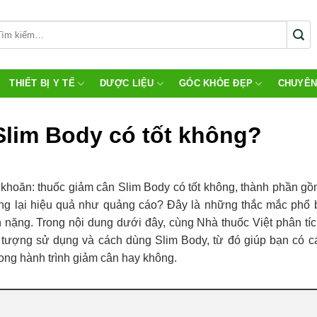
THIẾT BỊ Y TẾ
DƯỢC LIỆU
GÓC KHỎE ĐẸP
CHUYÊN
Slim Body có tốt không?
 khoăn: thuốc giảm cân Slim Body có tốt không, thành phần gồ
ng lại hiệu quả như quảng cáo? Đây là những thắc mắc phổ b
 nặng. Trong nội dung dưới đây, cùng Nhà thuốc Việt phân tích
i tượng sử dụng và cách dùng Slim Body, từ đó giúp bạn có cá
rong hành trình giảm cân hay không.