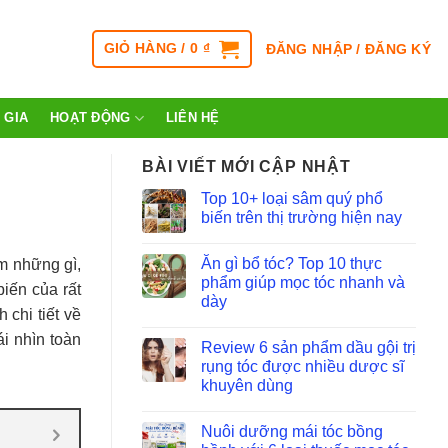
GIỎ HÀNG /
0
₫
ĐĂNG NHẬP / ĐĂNG KÝ
 GIA
HOẠT ĐỘNG
LIÊN HỆ
BÀI VIẾT MỚI CẬP NHẬT
Top 10+ loại sâm quý phổ
biến trên thị trường hiện nay
Ăn gì bổ tóc? Top 10 thực
m những gì,
phẩm giúp mọc tóc nhanh và
iến của rất
dày
 chi tiết về
i nhìn toàn
Review 6 sản phẩm dầu gội trị
rụng tóc được nhiều dược sĩ
khuyên dùng
Nuôi dưỡng mái tóc bồng