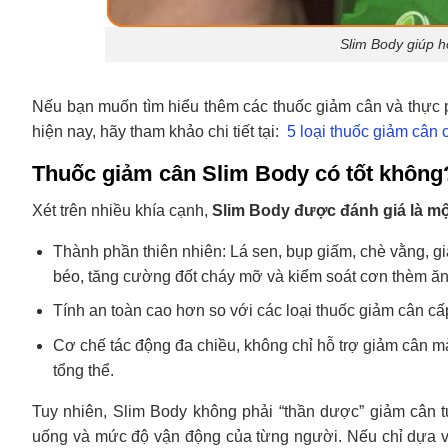
Slim Body giúp h
Nếu bạn muốn tìm hiểu thêm các thuốc giảm cân và thự
hiện nay, hãy tham khảo chi tiết tại:
5 loại thuốc giảm cân
Thuốc giảm cân Slim Body có tốt không
Xét trên nhiều khía cạnh,
Slim Body được đánh giá là mộ
Thành phần thiên nhiên: Lá sen, bụp giấm, chè vằng, gi
béo, tăng cường đốt cháy mỡ và kiểm soát cơn thèm ăn
Tính an toàn cao hơn so với các loại thuốc giảm cân cấp
Cơ chế tác động đa chiều, không chỉ hỗ trợ giảm cân m
tổng thể.
Tuy nhiên, Slim Body không phải “thần dược” giảm cân t
uống và mức độ vận động của từng người. Nếu chỉ dựa và