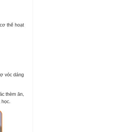
cơ thể hoạt
trợ vóc dáng
ác thèm ăn,
 học.