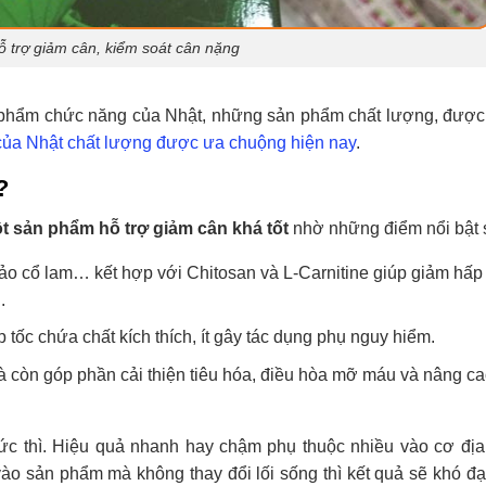
ỗ trợ giảm cân, kiểm soát cân nặng
c phẩm chức năng của Nhật, những sản phẩm chất lượng, đượ
 của Nhật chất lượng được ưa chuộng hiện nay
.
?
t sản phẩm hỗ trợ giảm cân khá tốt
nhờ những điểm nổi bật 
ảo cổ lam… kết hợp với Chitosan và L-Carnitine giúp giảm hấp 
.
 tốc chứa chất kích thích, ít gây tác dụng phụ nguy hiểm.
à còn góp phần cải thiện tiêu hóa, điều hòa mỡ máu và nâng c
ức thì. Hiệu quả nhanh hay chậm phụ thuộc nhiều vào cơ địa
o sản phẩm mà không thay đổi lối sống thì kết quả sẽ khó đ