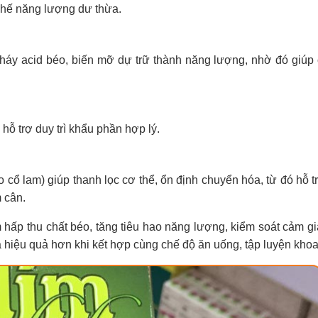
 chế năng lượng dư thừa.
cháy acid béo, biến mỡ dự trữ thành năng lượng, nhờ đó giúp 
hỗ trợ duy trì khẩu phần hợp lý.
 cổ lam) giúp thanh lọc cơ thể, ổn định chuyển hóa, từ đó hỗ 
m cân.
 hấp thu chất béo, tăng tiêu hao năng lượng, kiểm soát cảm gi
à hiệu quả hơn khi kết hợp cùng chế độ ăn uống, tập luyện khoa