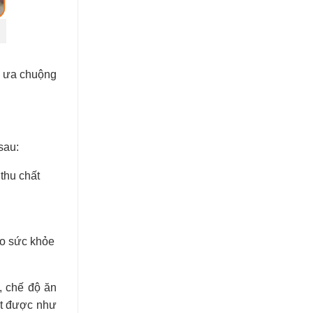
c ưa chuộng
sau:
thu chất
ao sức khỏe
, chế độ ăn
ạt được như