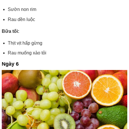
Sườn non rim
Rau dền luộc
Bữa tối:
Thịt vịt hấp gừng
Rau muống xào tỏi
Ngày 6