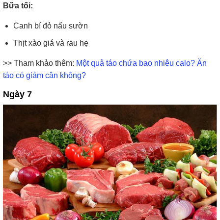
Bữa tối:
Canh bí đỏ nấu sườn
Thịt xào giá và rau hẹ
>> Tham khảo thêm:
Một quả táo chứa bao nhiêu calo? Ăn
táo có giảm cân không?
Ngày 7