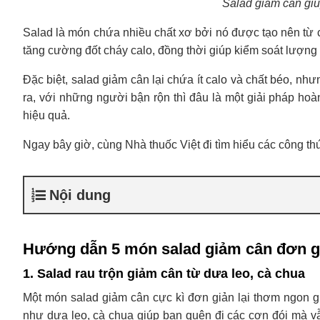
Salad giảm cân giúp
Salad là món chứa nhiều chất xơ bởi nó được tạo nên từ cá
tăng cường đốt cháy calo, đồng thời giúp kiểm soát lượng c
Đặc biệt, salad giảm cân lại chứa ít calo và chất béo, n
ra, với những người bận rộn thì đâu là một giải pháp hoà
hiệu quả.
Ngay bây giờ, cùng Nhà thuốc Việt đi tìm hiểu các công th
Nội dung
Hướng dẫn 5 món salad giảm cân đơn gi
1. Salad rau trộn giảm cân từ dưa leo, cà chua
Một món salad giảm cân cực kì đơn giản lại thơm ngon già
như dưa leo, cà chua giúp bạn quên đi các cơn đói mà vẫ