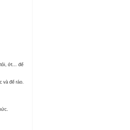
 tỏi, ớt… để
c và để ráo.
hức.