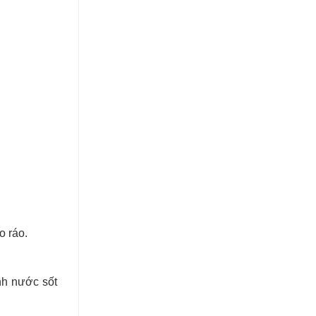
o ráo.
nh nước sốt