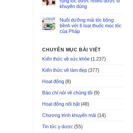
rụng tóc được nhiều dược sĩ
khuyên dùng
Nuôi dưỡng mái tóc bồng
bềnh với 6 loại thuốc mọc tóc
của Pháp
CHUYÊN MỤC BÀI VIẾT
Kiến thức về sức khỏe
(1.237)
Kiến thức về làm đẹp
(377)
Hoạt động
(8)
Báo chí nói về chúng tôi
(9)
Hoạt động nổi bật
(48)
Chương trình khuyến mãi
(14)
Tin tức y dược
(55)