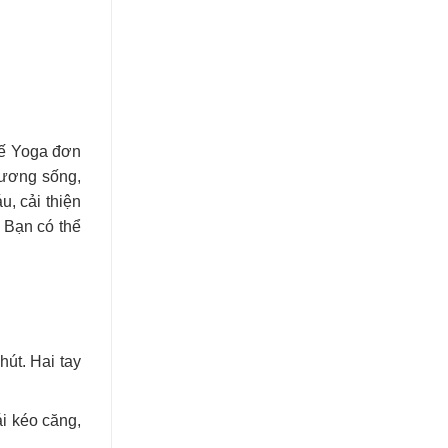
thế Yoga đơn
xương sống,
, cải thiện
 Bạn có thể
út. Hai tay
i kéo căng,