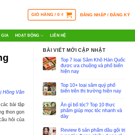
GIỎ HÀNG /
0
₫
ĐĂNG NHẬP / ĐĂNG KÝ
 GIA
HOẠT ĐỘNG
LIÊN HỆ
BÀI VIẾT MỚI CẬP NHẬT
ng
Top 7 loại Sâm Khô Hàn Quốc
được ưa chuộng và phổ biến
hiện nay
Top 10+ loại sâm quý phổ
biến trên thị trường hiện nay
ị Hồng Vân
các bài tập
Ăn gì bổ tóc? Top 10 thực
phẩm giúp mọc tóc nhanh và
ng thon gọn
dày
 câu hỏi của
Review 6 sản phẩm dầu gội trị