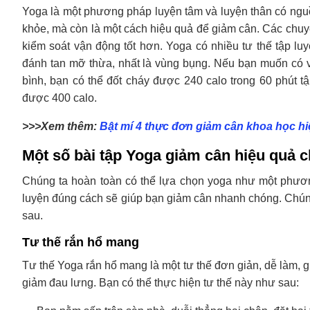
Yoga là một phương pháp luyện tâm và luyện thân có ngu
khỏe, mà còn là một cách hiệu quả để giảm cân. Các chuy
kiểm soát vận động tốt hơn. Yoga có nhiều tư thế tập lu
đánh tan mỡ thừa, nhất là vùng bụng. Nếu bạn muốn có v
bình, bạn có thể đốt cháy được 240 calo trong 60 phút t
được 400 calo.
>>>Xem thêm:
Bật mí 4 thực đơn giảm cân khoa học h
Một số bài tập Yoga giảm cân hiệu quả c
Chúng ta hoàn toàn có thể lựa chọn yoga như một phương
luyện đúng cách sẽ giúp bạn giảm cân nhanh chóng. Chúng
sau.
Tư thế rắn hổ mang
Tư thế Yoga rắn hổ mang là một tư thế đơn giản, dễ làm, g
giảm đau lưng. Bạn có thể thực hiện tư thế này như sau: