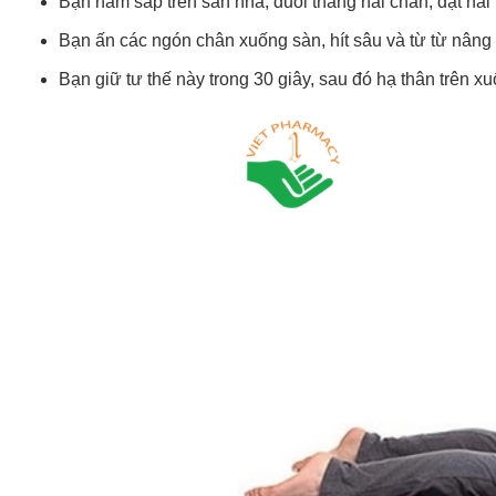
Bạn nằm sấp trên sàn nhà, duỗi thẳng hai chân, đặt hai 
Bạn ấn các ngón chân xuống sàn, hít sâu và từ từ nâng 
Bạn giữ tư thế này trong 30 giây, sau đó hạ thân trên xuố