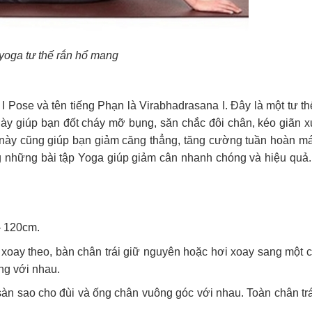
 yoga tư thế rắn hổ mang
r I Pose và tên tiếng Phạn là Virabhadrasana I. Đây là một tư 
này giúp bạn đốt cháy mỡ bụng, săn chắc đôi chân, kéo giãn 
này cũng giúp bạn giảm căng thẳng, tăng cường tuần hoàn máu
ong những bài tập Yoga giúp giảm cân nhanh chóng và hiệu quả.
– 120cm.
xoay theo, bàn chân trái giữ nguyên hoặc hơi xoay sang một ch
ng với nhau.
àn sao cho đùi và ống chân vuông góc với nhau. Toàn chân trá