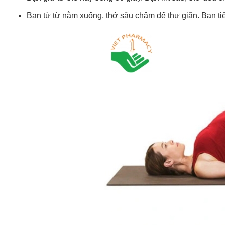
Bạn từ từ nằm xuống, thở sâu chậm để thư giãn. Bạn tiếp 