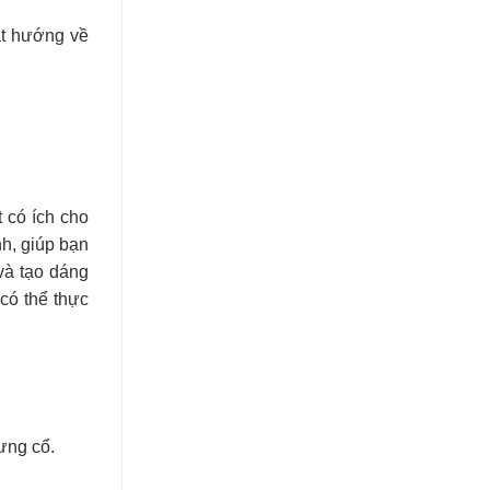
ắt hướng về
 có ích cho
h, giúp bạn
và tạo dáng
có thể thực
ưng cổ.