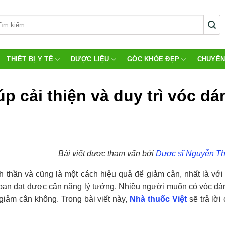
THIẾT BỊ Y TẾ
DƯỢC LIỆU
GÓC KHỎE ĐẸP
CHUYÊN
p cải thiện và duy trì vóc dá
Bài viết được tham vấn bởi
Dược sĩ Nguyễn Th
h thần và cũng là một cách hiệu quả để giảm cân, nhất là với 
 bạn đạt được cân nặng lý tưởng. Nhiều người muốn có vóc dá
iảm cân không. Trong bài viết này,
Nhà thuốc Việt
sẽ trả lời