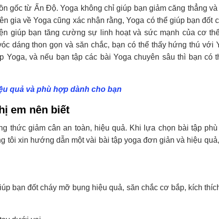
ồn gốc từ Ấn Độ. Yoga không chỉ giúp bạn giảm căng thẳng và
ên gia về Yoga cũng xác nhận rằng, Yoga có thể giúp bạn đốt c
yện giúp bạn tăng cường sự linh hoạt và sức mạnh của cơ thể
óc dáng thon gọn và săn chắc, bạn có thể thấy hứng thú với 
ập Yoga, và nếu bạn tập các bài Yoga chuyên sâu thì bạn có t
iệu quả và phù hợp dành cho bạn
hị em nên biết
 thức giảm cân an toàn, hiệu quả. Khi lựa chọn bài tập phù
 tôi xin hướng dẫn một vài bài tập yoga đơn giản và hiệu quả,
iúp bạn đốt cháy mỡ bụng hiệu quả, săn chắc cơ bắp, kích thíc