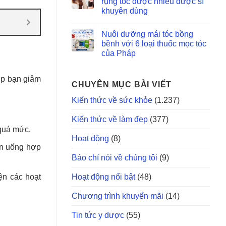
rụng tóc được nhiều dược sĩ
khuyên dùng
Nuôi dưỡng mái tóc bồng
bềnh với 6 loại thuốc mọc tóc
của Pháp
úp bạn giảm
CHUYÊN MỤC BÀI VIẾT
Kiến thức về sức khỏe
(1.237)
Kiến thức về làm đẹp
(377)
 quá mức.
Hoạt động
(8)
ăn uống hợp
Báo chí nói về chúng tôi
(9)
Hoạt động nổi bật
(48)
ện các hoạt
Chương trình khuyến mãi
(14)
Tin tức y dược
(55)