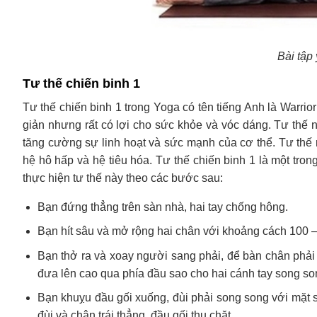
Bài tập
Tư thế chiến binh 1
Tư thế chiến binh 1 trong Yoga có tên tiếng Anh là Warrio
giản nhưng rất có lợi cho sức khỏe và vóc dáng. Tư thế 
tăng cường sự linh hoạt và sức mạnh của cơ thể. Tư thế 
hệ hô hấp và hệ tiêu hóa. Tư thế chiến binh 1 là một tr
thực hiện tư thế này theo các bước sau:
Bạn đứng thẳng trên sàn nhà, hai tay chống hông.
Bạn hít sâu và mở rộng hai chân với khoảng cách 100 
Bạn thở ra và xoay người sang phải, để bàn chân phải 
đưa lên cao qua phía đầu sao cho hai cánh tay song so
Bạn khuỵu đầu gối xuống, đùi phải song song với mặt s
đùi và chân trái thẳng, đầu gối thu chặt.