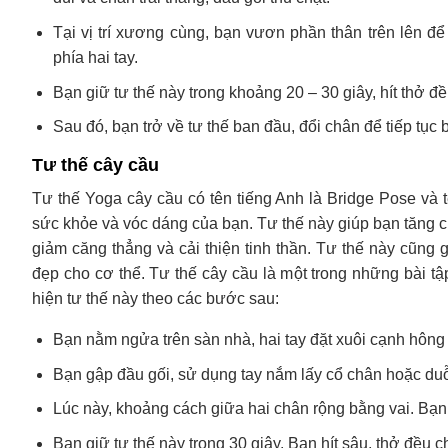
Tại vị trí xương cùng, bạn vươn phần thân trên lên đ
phía hai tay.
Bạn giữ tư thế này trong khoảng 20 – 30 giây, hít thở đề
Sau đó, bạn trở về tư thế ban đầu, đổi chân để tiếp tục b
Tư thế cây cầu
Tư thế Yoga cây cầu có tên tiếng Anh là Bridge Pose và 
sức khỏe và vóc dáng của bạn. Tư thế này giúp bạn tăng c
giảm căng thẳng và cải thiện tinh thần. Tư thế này cũng
đẹp cho cơ thể. Tư thế cây cầu là một trong những bài tậ
hiện tư thế này theo các bước sau:
Bạn nằm ngửa trên sàn nhà, hai tay đặt xuôi cạnh hông 
Bạn gập đầu gối, sử dụng tay nắm lấy cổ chân hoặc duỗ
Lúc này, khoảng cách giữa hai chân rộng bằng vai. Bạn
Bạn giữ tư thế này trong 30 giây. Bạn hít sâu, thở đều 