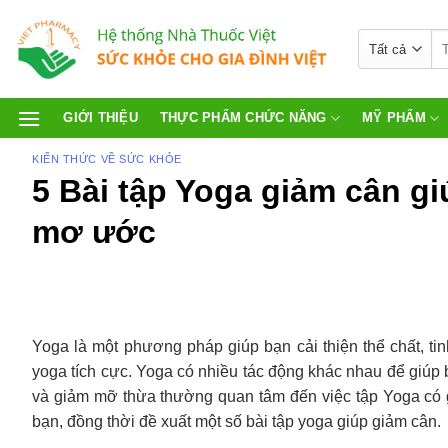
GIỚI THIỆU
THỰC PHẨM CHỨC NĂNG
MỸ PHẨM
KIẾN THỨC VỀ SỨC KHỎE
5 Bài tập Yoga giảm cân giú
mơ ước
Yoga là một phương pháp giúp bạn cải thiện thể chất, tin
yoga tích cực. Yoga có nhiều tác động khác nhau để giúp
và giảm mỡ thừa thường quan tâm đến việc tập Yoga có g
bạn, đồng thời đề xuất một số bài tập yoga giúp giảm cân.