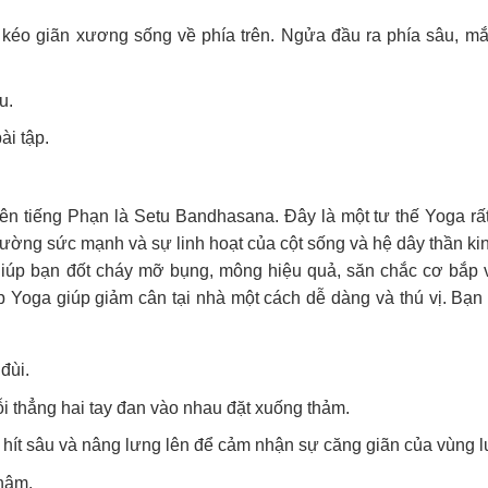
ể kéo giãn xương sống về phía trên. Ngửa đầu ra phía sâu, m
u.
ài tập.
tên tiếng Phạn là Setu Bandhasana. Đây là một tư thế Yoga rất
ường sức mạnh và sự linh hoạt của cột sống và hệ dây thần kin
 giúp bạn đốt cháy mỡ bụng, mông hiệu quả, săn chắc cơ bắp 
p Yoga giúp giảm cân tại nhà một cách dễ dàng và thú vị. Bạn 
đùi.
i thẳng hai tay đan vào nhau đặt xuống thảm.
 hít sâu và nâng lưng lên để cảm nhận sự căng giãn của vùng l
chậm.