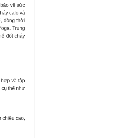
 bảo vệ sức
háy calo và
, đồng thời
Yoga. Trung
hể đốt cháy
 hợp và tập
 cụ thể như
h chiều cao,