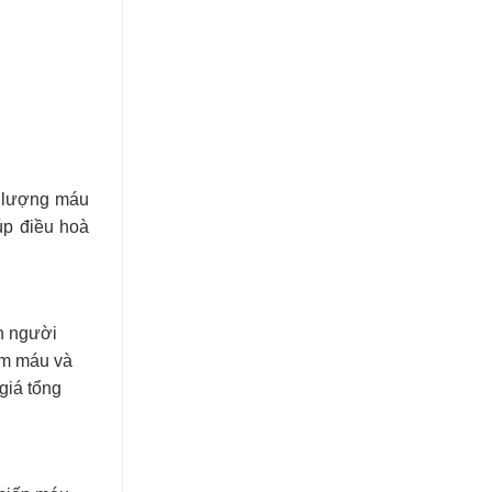
o lượng máu
úp điều hoà
ận người
óm máu và
giá tổng