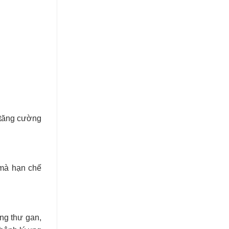
 tăng cường
 mà hạn chế
ng thư gan,