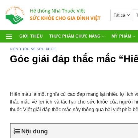
GIỚI THIỆU
THỰC PHẨM CHỨC NĂNG
MỸ PHẨM
KIẾN THỨC VỀ SỨC KHỎE
Góc giải đáp thắc mắc “H
Hiến máu là một nghĩa cử cao đẹp mang lại nhiều lợi ích và
thắc mắc về lợi ích và tác hại cho sức khỏe của người 
thuốc Việt giải đáp thắc mắc này thông qua bài viết phía b
Nội dung