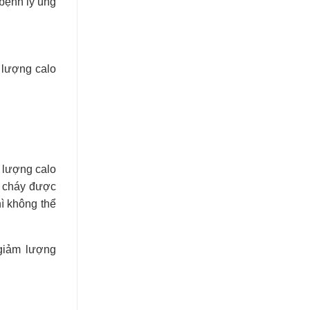
bệnh lý ung
 lượng calo
y lượng calo
t cháy được
ì không thể
 giảm lượng