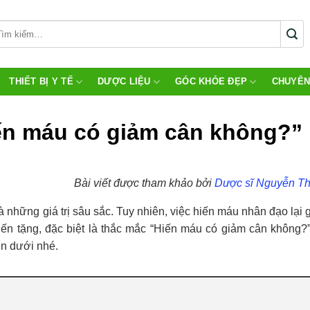
THIẾT BỊ Y TẾ
DƯỢC LIỆU
GÓC KHỎE ĐẸP
CHUYÊN
iến máu có giảm cân không?”
Bài viết được tham khảo bởi
Dược sĩ Nguyễn Th
 những giá trị sâu sắc. Tuy nhiên, việc hiến máu nhân đạo lại 
hiến tặng, đặc biệt là thắc mắc “Hiến máu có giảm cân không
ên dưới nhé.