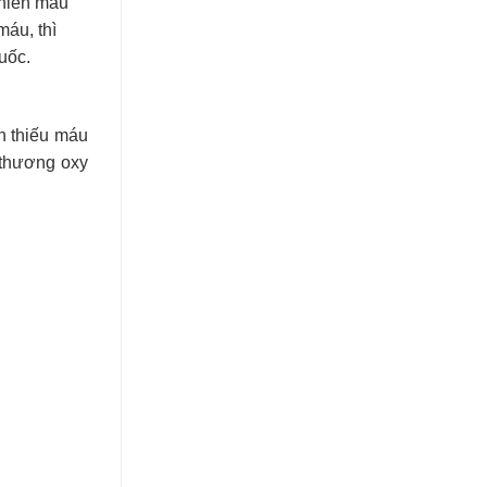
 hiến máu
áu, thì
uốc.
ạn thiếu máu
 thương oxy