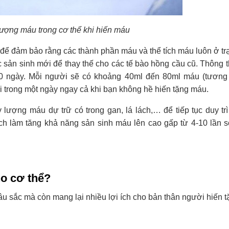
lượng máu trong cơ thể khi hiến máu
để đảm bảo rằng các thành phần máu và thể tích máu luôn ở trạ
c sản sinh mới để thay thế cho các tế bào hồng cầu cũ. Thông 
20 ngày. Mỗi người sẽ có khoảng 40ml đến 80ml máu (tươn
 trong một ngày ngay cả khi bạn không hề hiến tặng máu.
y lượng máu dự trữ có trong gan, lá lách,… để tiếp tục duy tr
h làm tăng khả năng sản sinh máu lên cao gấp từ 4-10 lần s
ho cơ thể?
u sắc mà còn mang lại nhiều lợi ích cho bản thân người hiến t