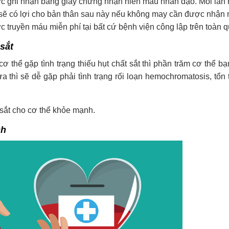
ợc ghi nhận bằng giấy chứng nhận hiến máu nhân đạo. Mỗi lần
sẽ có lợi cho bản thân sau này nếu không may cần được nhận m
 truyền máu miễn phí tại bất cứ bệnh viện công lập trên toàn q
sắt
 thể gặp tình trạng thiếu hụt chất sắt thì phần trăm cơ thể b
a thì sẽ dễ gặp phải tình trạng rối loạn hemochromatosis, tổn
sắt cho cơ thể khỏe mạnh.
ch