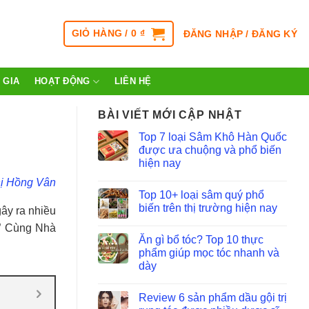
GIỎ HÀNG /
0
₫
ĐĂNG NHẬP / ĐĂNG KÝ
 GIA
HOẠT ĐỘNG
LIÊN HỆ
BÀI VIẾT MỚI CẬP NHẬT
Top 7 loại Sâm Khô Hàn Quốc
được ưa chuộng và phổ biến
hiện nay
ị Hồng Vân
Top 10+ loại sâm quý phổ
biến trên thị trường hiện nay
gây ra nhiều
?” Cùng Nhà
Ăn gì bổ tóc? Top 10 thực
phẩm giúp mọc tóc nhanh và
dày
Review 6 sản phẩm dầu gội trị