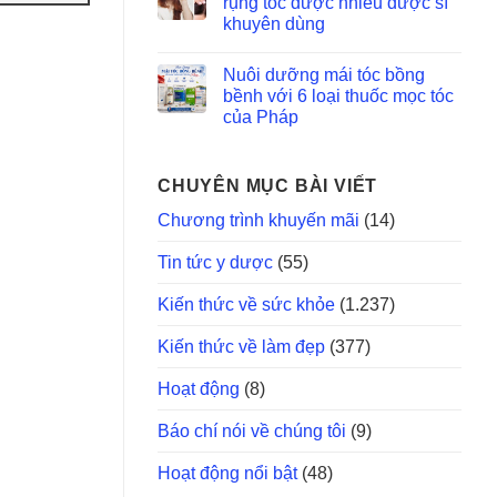
rụng tóc được nhiều dược sĩ
khuyên dùng
Nuôi dưỡng mái tóc bồng
bềnh với 6 loại thuốc mọc tóc
của Pháp
CHUYÊN MỤC BÀI VIẾT
Chương trình khuyến mãi
(14)
Tin tức y dược
(55)
Kiến thức về sức khỏe
(1.237)
Kiến thức về làm đẹp
(377)
Hoạt động
(8)
Báo chí nói về chúng tôi
(9)
Hoạt động nổi bật
(48)