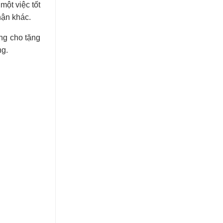
một việc tốt
hận khác.
ng cho tặng
ng.