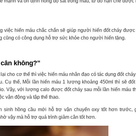
ỏe mạnh và ổn định nồng độ sắt trong máu, từ đó hạn chế được 
 việc hiến máu chắc chắn sẽ giúp người hiến đốt cháy được
 cũng có công dụng hỗ trợ sức khỏe cho người hiến tặng.
m cân không?”
lại cho cơ thể thì việc hiến máu nhân đạo có tác dụng đốt chá
u. Cụ thể, Mỗi lần hiến máu 1 lượng khoảng 450ml thì sẽ đố
o. Vậy, với lượng calo được đốt cháy sau mỗi lần hiến máu th
c vận động và tập thể thao.
ản sinh hồng cầu mới hỗ trợ vận chuyển oxy tốt hơn trước,
nhờ vậy mà hỗ trợ quá trình giảm cân tốt hơn.