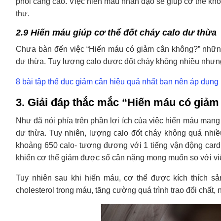
phổi càng cao. Việc hiến máu nhân đạo sẽ giúp cơ thể kh
thư.
2.9 Hiến máu giúp cơ thể đốt cháy calo dư thừa
Chưa bàn đến việc “Hiến máu có giảm cân không?” những
dư thừa. Tuy lượng calo được đốt cháy không nhiều nhưng
8 bài tập thể dục giảm cân hiệu quả nhất bạn nên áp dụng
3. Giải đáp thắc mắc “Hiến máu có giả
Như đã nói phía trên phần lợi ích của việc hiến máu mang 
dư thừa. Tuy nhiên, lượng calo đốt cháy không quá nhiề
khoảng 650 calo- tương đương với 1 tiếng vận động cardi
khiến cơ thể giảm được số cân nặng mong muốn so với việ
Tuy nhiên sau khi hiến máu, cơ thể được kích thích s
cholesterol trong máu, tăng cường quá trình trao đổi chất, 