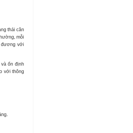
ng thái cân
thường, mỗi
g đương với
ì và ổn định
o với thông
ặng.