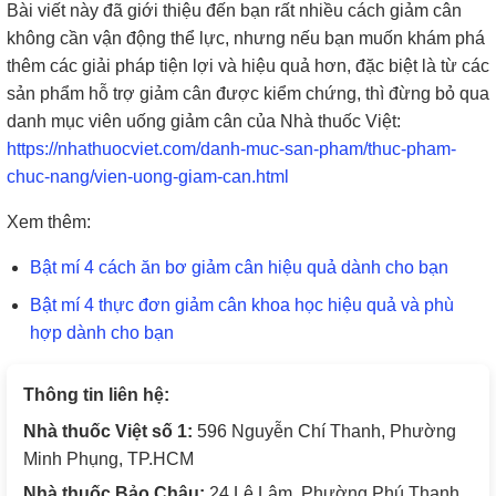
Bài viết này đã giới thiệu đến bạn rất nhiều cách giảm cân
không cần vận động thể lực, nhưng nếu bạn muốn khám phá
thêm các giải pháp tiện lợi và hiệu quả hơn, đặc biệt là từ các
sản phẩm hỗ trợ giảm cân được kiểm chứng, thì đừng bỏ qua
danh mục viên uống giảm cân của Nhà thuốc Việt:
https://nhathuocviet.com/danh-muc-san-pham/thuc-pham-
chuc-nang/vien-uong-giam-can.html
Xem thêm:
Bật mí 4 cách ăn bơ giảm cân hiệu quả dành cho bạn
Bật mí 4 thực đơn giảm cân khoa học hiệu quả và phù
hợp dành cho bạn
Thông tin liên hệ:
Nhà thuốc Việt số 1:
596 Nguyễn Chí Thanh, Phường
Minh Phụng, TP.HCM
Nhà thuốc Bảo Châu:
24 Lê Lâm, Phường Phú Thạnh,