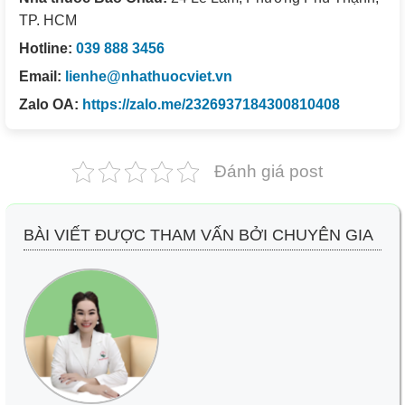
TP. HCM
Hotline:
039 888 3456
Email:
lienhe@nhathuocviet.vn
Zalo OA:
https://zalo.me/2326937184300810408
Đánh giá post
BÀI VIẾT ĐƯỢC THAM VẤN BỞI CHUYÊN GIA