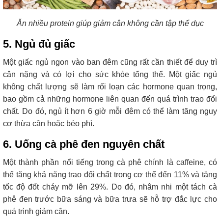
Ăn nhiều protein giúp giảm cân không cần tập thể dục
5. Ngủ đủ giấc
Một giấc ngủ ngon vào ban đêm cũng rất cần thiết để duy trì
cân nặng và có lợi cho sức khỏe tổng thể. Một giấc ngủ
không chất lượng sẽ làm rối loạn các hormone quan trọng,
bao gồm cả những hormone liên quan đến quá trình trao đổi
chất. Do đó, ngủ ít hơn 6 giờ mỗi đêm có thể làm tăng nguy
cơ thừa cân hoặc béo phì.
6. Uống cà phê đen nguyên chất
Một thành phần nổi tiếng trong cà phê chính là caffeine, có
thể tăng khả năng trao đổi chất trong cơ thể đến 11% và tăng
tốc độ đốt cháy mỡ lên 29%. Do đó, nhâm nhi một tách cà
phê đen trước bữa sáng và bữa trưa sẽ hỗ trợ đắc lực cho
quá trình giảm cân.