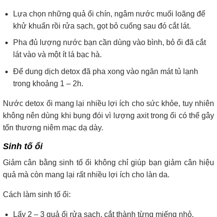
Lựa chọn những quả ổi chín, ngâm nước muối loãng để
khử khuẩn rồi rửa sạch, gọt bỏ cuống sau đó cắt lát.
Pha đủ lượng nước bạn cần dùng vào bình, bỏ ổi đã cắt
lát vào và một ít lá bạc hà.
Để dung dịch detox đã pha xong vào ngăn mát tủ lạnh
trong khoảng 1 – 2h.
Nước detox ổi mang lại nhiều lợi ích cho sức khỏe, tuy nhiên
không nên dùng khi bụng đói vì lượng axit trong ổi có thể gây
tổn thương niêm mạc dạ dày.
Sinh tố ổi
Giảm cân bằng sinh tố ổi không chỉ giúp bạn giảm cân hiệu
quả mà còn mang lại rất nhiều lợi ích cho làn da.
Cách làm sinh tố ổi:
Lấy 2 – 3 quả ổi rửa sạch, cắt thành từng miếng nhỏ.