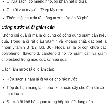
Ổi rửa sạch, bổ miếng nhỏ, bỏ phần hạt ở giữa.
Cho ổi vào máy ép để ép lấy nước.
Thêm một chút đá rồi uống trước bữa ăn 30 phút.
Uống nước lá ổi giảm cân
Không chỉ quả ổi mà lá ổi cũng có công dụng giảm cân hiệu
quả. Trong lá ổi rất giàu vitamin và khoáng chất, đặc biệt là
nhóm vitamin B (B2, B3, B6). Ngoài ra, lá ổi còn chứa các
polyphenol, flavonoid, carotenoid hỗ trợ giảm cân và giảm
cholesterol trong máu cực kỳ hiệu quả.
Cách làm nước lá ổi giảm cân:
Rửa sạch 1 nắm lá ổi và để cho ráo nước.
Tiếp đó bạn mang lá ổi phơi khô hoặc sấy cho đến khi có
mùi thơm.
Đem lá ổi khô bảo quản trong hộp kín để dùng dần.