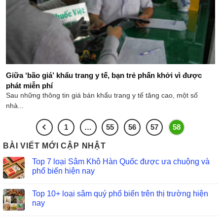
Giữa ‘bão giá’ khẩu trang y tế, bạn trẻ phấn khởi vì được
phát miễn phí
Sau những thông tin giá bán khẩu trang y tế tăng cao, một số
nhà...
1
…
55
56
57
58
BÀI VIẾT MỚI CẬP NHẬT
Top 7 loại Sâm Khô Hàn Quốc được ưa chuộng và
phổ biến hiện nay
Top 10+ loại sâm quý phổ biến trên thị trường hiện
nay