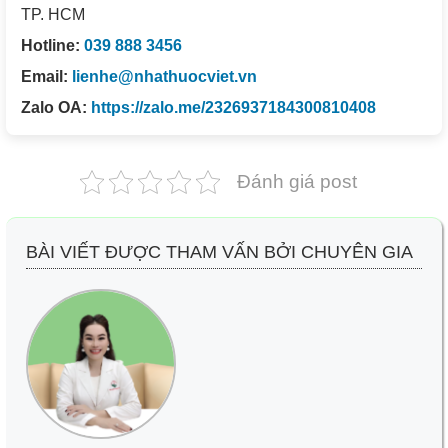
TP. HCM
Hotline:
039 888 3456
Email:
lienhe@nhathuocviet.vn
Zalo OA:
https://zalo.me/2326937184300810408
Đánh giá post
BÀI VIẾT ĐƯỢC THAM VẤN BỞI CHUYÊN GIA