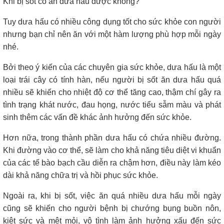
Khi bị sốt có ăn dưa hấu được không?
Tuy dưa hấu có nhiều công dụng tốt cho sức khỏe con người
nhưng bạn chỉ nên ăn với một hàm lượng phù hợp mỗi ngày
nhé.
Bởi theo ý kiến ​​của các chuyên gia sức khỏe, dưa hấu là một
loại trái cây có tính hàn, nếu người bị sốt ăn dưa hấu quá
nhiều sẽ khiến cho nhiệt độ cơ thể tăng cao, thậm chí gây ra
tình trạng khát nước, đau họng, nước tiểu sẫm màu và phát
sinh thêm các vấn đề khác ảnh hưởng đến sức khỏe.
Hơn nữa, trong thành phần dưa hấu có chứa nhiều đường.
Khi đường vào cơ thể, sẽ làm cho khả năng tiêu diệt vi khuẩn
của các tế bào bạch cầu diễn ra chậm hơn, điều này làm kéo
dài khả năng chữa trị và hồi phục sức khỏe.
Ngoài ra, khi bị sốt, việc ăn quá nhiều dưa hấu mỗi ngày
cũng sẽ khiến cho người bệnh bị chướng bụng buồn nôn,
kiệt sức và mệt mỏi, vô tình làm ảnh hưởng xấu đến sức