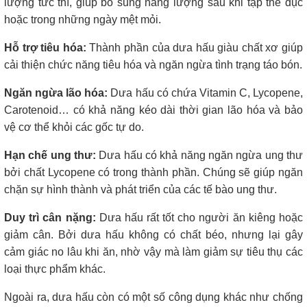
lượng tức thì, giúp bổ sung năng lượng sau khi tập thể dục
hoặc trong những ngày mệt mỏi.
Hỗ trợ tiêu hóa:
Thành phần của dưa hấu giàu chất xơ giúp
cải thiện chức năng tiêu hóa và ngăn ngừa tình trạng táo bón.
Ngăn ngừa lão hóa:
Dưa hấu có chứa Vitamin C, Lycopene,
Carotenoid… có khả năng kéo dài thời gian lão hóa và bảo
vệ cơ thể khỏi các gốc tự do.
Hạn chế ung thư:
Dưa hấu có khả năng ngăn ngừa ung thư
bởi chất Lycopene có trong thành phần. Chúng sẽ giúp ngăn
chặn sự hình thành và phát triển của các tế bào ung thư.
Duy trì cân nặng:
Dưa hấu rất tốt cho người ăn kiêng hoặc
giảm cân. Bởi dưa hấu không có chất béo, nhưng lại gây
cảm giác no lâu khi ăn, nhờ vậy mà làm giảm sự tiêu thụ các
loại thực phẩm khác.
Ngoài ra, dưa hấu còn có một số công dụng khác như chống