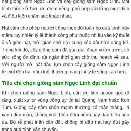
hạt giống sâm Ngọc Linh và cây giống sâm Ngọc Linh. Mỗi
hình thức sở hữu ưu điểm riêng, phù hợp với từng mục đích
và điều kiện chăm sóc khác nhau.
Hạt sâm cho phép người trồng theo dõi toàn bộ quá trình nảy
mầm, tuy nhiên tỷ lệ thành công phụ thuộc nhiều vào kỹ thuật
ủ và gieo hạt, thời gian chờ đợi cũng kéo dài hơn đáng kể.
Trong khi đó, cây giống sâm đã qua giai đoạn vườn ươm, có
sức sống ổn định, rút ngắn thời gian chờ thu hoạch về sau.
Với người mới bắt đầu, lựa chọn cây giống sâm Ngọc Linh
từ một đến hai năm tuổi thường mang lại tỷ lệ sống cao hơn.
Tiêu chí chọn giống sâm Ngọc Linh đạt chuẩn
Khi chọn giống sâm Ngọc Linh, cần ưu tiên nguồn gốc rõ
ràng, xuất xứ từ vùng trồng uy tín tại Quảng Nam hoặc Kon
Tum. Giống cây sâm khỏe mạnh thường có thân thẳng, lá
xanh đều màu, không xuất hiện đốm bệnh hay dấu hiệu héo
úa. Bộ rễ phát triển cân đối, không bị dập nát hay đứt gãy
trong quá trình vận chuyển.