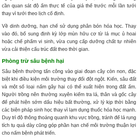
cần quan sát độ ẩm thực tế của giá thể trước mỗi lần tưới
thay vì tưới theo lịch cố định.
Về dinh dưỡng, hạn chế sử dụng phân bón hóa học. Thay
vào đó, bổ sung định kỳ lớp mùn hữu cơ từ lá mục ủ hoai
hoặc chế phẩm vi sinh, vừa cung cấp dưỡng chất tự nhiên
vừa cải thiện cấu trúc đất theo thời gian.
Phòng trừ sâu bệnh hại
Sâu bệnh thường tấn công vào giai đoạn cây còn non, đặc
biệt khi điều kiện môi trường thay đổi đột ngột. Kiến, sâu đất
và một số loại nấm gây hại có thể xuất hiện trong đất ẩm.
Người trồng nên thường xuyên kiểm tra lá, thân và gốc cây
để phát hiện sớm dấu hiệu bất thường, xử lý kịp thời bằng
các biện pháp sinh học thay vì lạm dụng thuốc hóa học mạnh.
Duy trì độ thông thoáng quanh khu vực trồng, tránh để lá rụng
tích tụ quá dày cũng góp phần hạn chế môi trường thuận lợi
cho nấm bệnh phát triển.