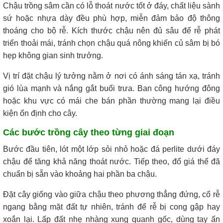
Chậu trồng sâm cần có lỗ thoát nước tốt ở đáy, chất liệu sành
sứ hoặc nhựa dày đều phù hợp, miễn đảm bảo độ thông
thoáng cho bộ rễ. Kích thước chậu nên đủ sâu để rễ phát
triển thoải mái, tránh chọn chậu quá nông khiến củ sâm bị bó
hẹp không gian sinh trưởng.
Vị trí đặt chậu lý tưởng nằm ở nơi có ánh sáng tán xạ, tránh
gió lùa mạnh và nắng gắt buổi trưa. Ban công hướng đông
hoặc khu vực có mái che bán phần thường mang lại điều
kiện ổn định cho cây.
Các bước trồng cây theo từng giai đoạn
Bước đầu tiên, lót một lớp sỏi nhỏ hoặc đá perlite dưới đáy
chậu để tăng khả năng thoát nước. Tiếp theo, đổ giá thể đã
chuẩn bị sẵn vào khoảng hai phần ba chậu.
Đặt cây giống vào giữa chậu theo phương thẳng đứng, cổ rễ
ngang bằng mặt đất tự nhiên, tránh để rễ bị cong gập hay
xoắn lại. Lấp đất nhẹ nhàng xung quanh gốc, dùng tay ấn