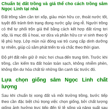
Chuẩn bị đất trồng và giá thể cho cách trồng sâm
Ngọc Linh tại nhà
Đất trồng sâm cần tơi xốp, giàu mùn hữu cơ, thoát nước tốt,
tuyệt đối tránh tình trạng đọng nước gây úng rễ. Người trồng
có thể tự phối trộn giá thể bằng cách kết hợp đất rừng tơi
xốp, lá mục đã ủ hoai, xơ dừa và phân hữu cơ vi sinh theo tỷ
lệ phù hợp. Lớp mùn núi đóng vai trò cung cấp dinh dưỡng
tự nhiên, giúp củ sâm phát triển to và chắc theo thời gian.
Độ pH đất nên giữ ở mức hơi chua đến trung tính. Trước khi
trồng, cần kiểm tra đất hoàn toàn sạch, không nhiễm phèn,
không tồn dư hóa chất từ những lần canh tác trước đó.
Lựa chọn giống sâm Ngọc Linh chất
lượng
Sau khi chuẩn bị xong đất và môi trường trồng, bước tiếp
theo cần đặc biệt chú trọng việc chọn giống, bởi chất lượng
giống ảnh hưởng trực tiếp đến tỷ lệ sống và năng suất sau