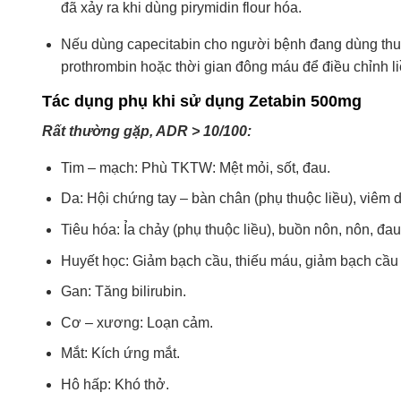
đã xảy ra khi dùng pirymidin flour hóa.
Nếu dùng capecitabin cho người bệnh đang dùng thuố
prothrombin hoặc thời gian đông máu để điều chỉnh l
Tác dụng phụ khi sử dụng Zetabin 500mg
Rất thường gặp, ADR > 10/100:
Tim – mạch: Phù TKTW: Mệt mỏi, sốt, đau.
Da: Hội chứng tay – bàn chân (phụ thuộc liều), viêm d
Tiêu hóa: Ỉa chảy (phụ thuộc liều), buồn nôn, nôn, đa
Huyết học: Giảm bạch cầu, thiếu máu, giảm bạch cầu t
Gan: Tăng bilirubin.
Cơ – xương: Loạn cảm.
Mắt: Kích ứng mắt.
Hô hấp: Khó thở.