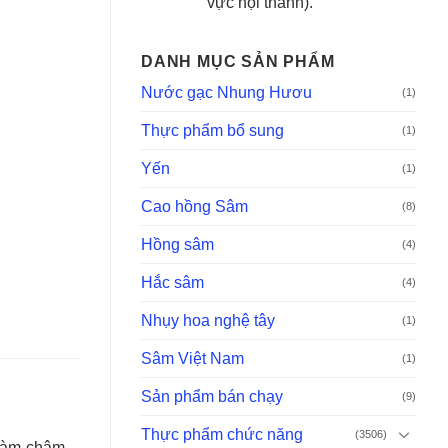
vực nội thành).
DANH MỤC SẢN PHẨM
Nước gạc Nhung Hươu
(1)
Thực phẩm bổ sung
(1)
Yến
(1)
Cao hồng Sâm
(8)
Hồng sâm
(4)
Hắc sâm
(4)
Nhụy hoa nghệ tây
(1)
Sâm Việt Nam
(1)
Sản phẩm bán chạy
(9)
Thực phẩm chức năng
(3506)
 làm chậm