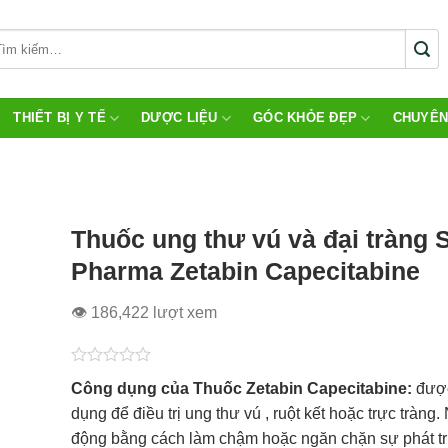
THIẾT BỊ Y TẾ
DƯỢC LIỆU
GÓC KHỎE ĐẸP
CHUYÊN
Thuốc ung thư vú và đại tràng 
Pharma Zetabin Capecitabine
👁 186,422 lượt xem
Được
Công dụng của Thuốc Zetabin Capecitabine:
đượ
xếp
hạng
dụng để điều trị ung thư vú , ruột kết hoặc trực tràng.
0.0
động bằng cách làm chậm hoặc ngăn chặn sự phát tr
5