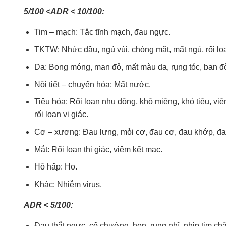
5/100 <ADR < 10/100:
Tim – mạch: Tắc tĩnh mạch, đau ngực.
TKTW: Nhức đầu, ngủ vùi, chóng mặt, mất ngủ, rối loạ
Da: Bong móng, man đỏ, mất màu da, rụng tóc, ban đ
Nội tiết – chuyển hóa: Mất nước.
Tiêu hóa: Rối loạn nhu động, khô miệng, khó tiêu, viê
rối loạn vị giác.
Cơ – xương: Đau lưng, mỏi cơ, đau cơ, đau khớp, đau
Mắt: Rối loạn thị giác, viêm kết mạc.
Hô hấp: Ho.
Khác: Nhiễm virus.
ADR < 5/100:
Đau thắt ngực, cổ chướng, hen, rung nhĩ, nhịp tim ch