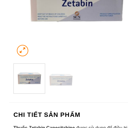
CHI TIẾT SẢN PHẨM
Thuốc Zetabin Capecitabine
được sử dụng để điều trị