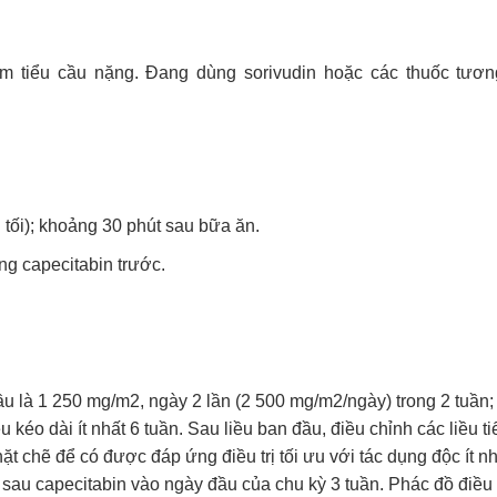
ảm tiểu cầu nặng. Đang dùng sorivudin hoặc các thuốc tươ
tối); khoảng 30 phút sau bữa ăn.
g capecitabin trước.
đầu là 1 250 mg/m2, ngày 2 lần (2 500 mg/m2/ngày) trong 2 tuần;
iệu kéo dài ít nhất 6 tuần. Sau liều ban đầu, điều chỉnh các liều t
t chẽ để có được đáp ứng điều trị tối ưu với tác dụng độc ít nh
 sau capecitabin vào ngày đầu của chu kỳ 3 tuần. Phác đồ điều t