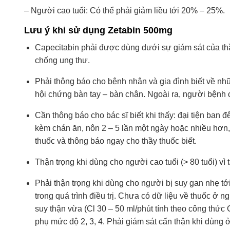
– Người cao tuổi: Có thể phải giảm liều tới 20% – 25%.
Lưu ý khi sử dụng Zetabin 500mg
Capecitabin phải được dùng dưới sự giám sát của thầ
chống ung thư.
Phải thông báo cho bệnh nhân và gia đình biết về nhữn
hội chứng bàn tay – bàn chân. Ngoài ra, người bệnh cầ
Cần thông báo cho bác sĩ biết khi thấy: đại tiện ban 
kèm chán ăn, nôn 2 – 5 lần một ngày hoặc nhiều hơn
thuốc và thông báo ngay cho thầy thuốc biết.
Thận trọng khi dùng cho người cao tuổi (> 80 tuổi) v
Phải thận trọng khi dùng cho người bị suy gan nhẹ t
trong quá trình điều trị. Chưa có dữ liệu về thuốc ở 
suy thận vừa (Cl 30 – 50 ml/phút tính theo công thức 
phụ mức độ 2, 3, 4. Phải giám sát cấn thận khi dùng 