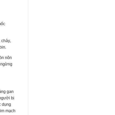
uốc
 chảy,
bin.
uồn nôn
i ngừng
năng gan
người bị
ác dụng
 tim mạch