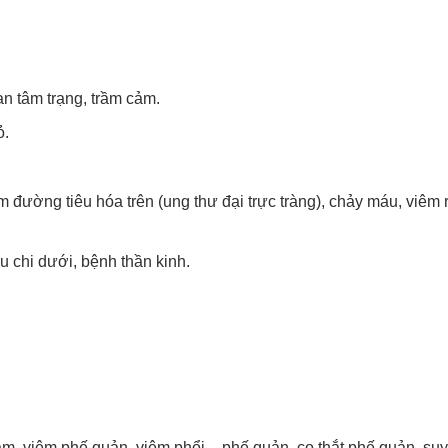
n tâm trạng, trầm cảm.
ỏ.
m đường tiêu hóa trên (ung thư đại trực tràng), chảy máu, viêm 
 chi dưới, bệnh thần kinh.
ậm, viêm phế quản, viêm phổi – phế quản, co thắt phế quản, suy 