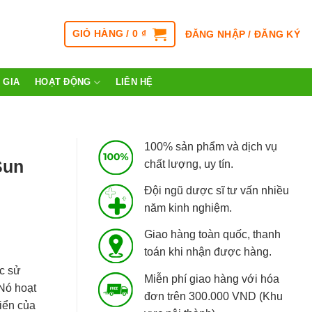
GIỎ HÀNG /
0
₫
ĐĂNG NHẬP / ĐĂNG KÝ
 GIA
HOẠT ĐỘNG
LIÊN HỆ
100% sản phẩm và dịch vụ
Sun
chất lượng, uy tín.
Đội ngũ dược sĩ tư vấn nhiều
năm kinh nghiệm.
Giao hàng toàn quốc, thanh
toán khi nhận được hàng.
c sử
Miễn phí giao hàng với hóa
 Nó hoạt
đơn trên 300.000 VND (Khu
iển của