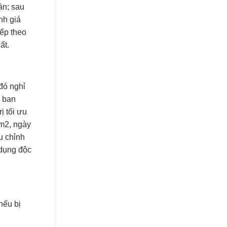
ần; sau
nh giá
iếp theo
ất.
 đó nghỉ
u ban
ị tối ưu
/m2, ngày
ều chỉnh
 dụng độc
nếu bị