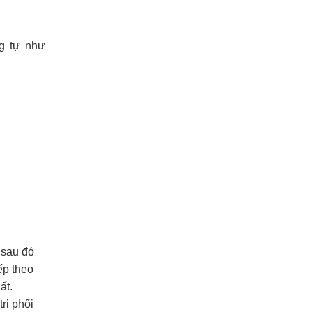
ng tự như
 sau đó
iếp theo
ất.
rị phối