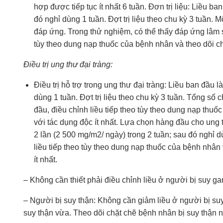
hợp được tiếp tục ít nhất 6 tuần. Đơn trị liệu: Liều b
đó nghỉ dùng 1 tuần. Đợt trị liệu theo chu kỳ 3 tuần.
đáp ứng. Trong thử nghiệm, có thể thấy đáp ứng lâm sà
tùy theo dung nạp thuốc của bệnh nhân và theo dõi chặ
Điều trị ung thư đại tràng:
Điều trị hỗ trợ trong ung thư đại tràng: Liều ban đầu
dùng 1 tuần. Đợt trị liệu theo chu kỳ 3 tuần. Tổng số ch
đầu, điều chỉnh liều tiếp theo tùy theo dung nạp thuố
với tác dụng độc ít nhất. Lựa chọn hàng đầu cho ung t
2 lần (2 500 mg/m2/ ngày) trong 2 tuần; sau đó nghỉ dù
liều tiếp theo tùy theo dung nạp thuốc của bệnh nhân 
ít nhất.
– Không cần thiết phải điều chỉnh liều ở người bị suy g
– Người bị suy thận: Không cần giảm liều ở người bị su
suy thận vừa. Theo dõi chặt chẽ bệnh nhân bị suy thận