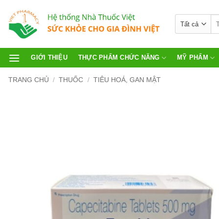
GIỚI THIỆU
THỰC PHẨM CHỨC NĂNG
MỸ PHẨM
TRANG CHỦ
/
THUỐC
/
TIÊU HOÁ, GAN MẬT