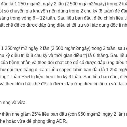
an đầu là 1 250 mg/m2, ngày 2 lần (2 500 mg/ m2/ngày) trong 2 tu
 Một số chuyên gia khuyên nên dùng trong 2 chu kỳ (6 tuần) để đá
ng trong vòng 6 – 12 tuần. Sau liều ban đầu, điều chỉnh liều t
t chẽ để có được đáp ứng điều trị tối ưu với tác dụng độc ít nh
 là 1 250mg/ m2 ngày 2 lần (2 500 mg/m2/ngày) trong 2 tuần; sau
u kỳ điều trị là 8 chu kỳ và thời gian điều trị là 6 tháng. Sau liề
c của bệnh nhân và theo dõi chặt chẽ để có được đáp ứng điều tr
hư đại trực tràng di căn: Liều capecitabin ban đầu là 1 250 mg
ng 1 tuần. Đợt trị liệu theo chu kỳ 3 tuần. Sau liều ban đầu, đi
và theo dõi chặt chẽ để có được đáp ứng điều trị tối ưu với tác
an nhẹ và vừa.
y thận nhẹ giảm 25% liều ban đầu (còn 950 mg/m2; ngày 2 lần) 
 nhẹ hoặc vừa để phòng tăng ADR.