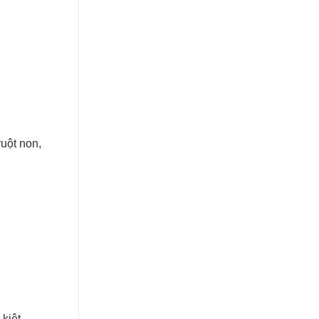
ruột non,
kiệt,