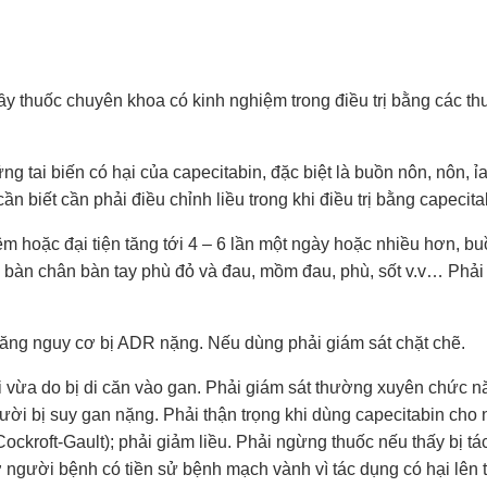
y thuốc chuyên khoa có kinh nghiệm trong điều trị bằng các th
g tai biến có hại của capecitabin, đặc biệt là buồn nôn, nôn, ỉa
n biết cần phải điều chỉnh liều trong khi điều trị bằng capecita
đêm hoặc đại tiện tăng tới 4 – 6 lần một ngày hoặc nhiều hơn, b
, bàn chân bàn tay phù đỏ và đau, mồm đau, phù, sốt v.v… Phả
ì tăng nguy cơ bị ADR nặng. Nếu dùng phải giám sát chặt chẽ.
ới vừa do bị di căn vào gan. Phải giám sát thường xuyên chức 
người bị suy gan nặng. Phải thận trọng khi dùng capecitabin cho 
Cockroft-Gault); phải giảm liều. Phải ngừng thuốc nếu thấy bị t
ở người bệnh có tiền sử bệnh mạch vành vì tác dụng có hại lên