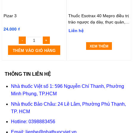
Pizar 3
Thuốc Esotrax 40 Mepro điều trị
trào ngược dạ dày, thực quản,
chữa lành loét tá tràng (3 vỉ x 10
24.000
₫
Liên hệ
viên)
XEM THÊM
THÊM VÀO GIỎ HÀNG
THÔNG TIN LIÊN HỆ
Nhà thuốc Việt số 1: 596 Nguyễn Chí Thanh, Phường
Minh Phụng, TP.HCM
Nhà thuốc Bảo Châu: 24 Lê Lâm, Phường Phú Thạnh,
TP. HCM
Hotline:
0398883456
Email:
lienhe@nhathuocviet.vn