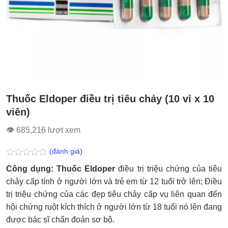
Thuốc Eldoper điều trị tiêu chảy (10 vỉ x 10
viên)
👁 685,216 lượt xem
(đánh giá)
Được
Công dụng: Thuốc Eldoper
điều trị triệu chứng của tiêu
xếp
hạng
chảy cấp tính ở người lớn và trẻ em từ 12 tuổi trở lên; Điều
0.0
trị triệu chứng của các đẹp tiêu chảy cấp vụ liên quan đến
5
sao
hội chứng ruột kích thích ở người lớn từ 18 tuổi nó lên đang
được bác sĩ chẩn đoán sơ bộ.