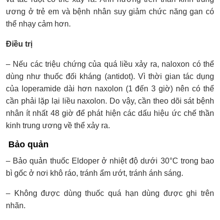
ương ở trẻ em và bệnh nhân suy giảm chức năng gan có
thể nhạy cảm hơn.
Điều trị
– Nếu các triệu chứng của quá liều xảy ra, naloxon có thể
dùng như thuốc đối kháng (antidot). Vì thời gian tác dụng
của loperamide dài hơn naxolon (1 đến 3 giờ) nên có thể
cần phải lặp lại liều naxolon. Do vậy, cần theo dõi sát bệnh
nhân ít nhất 48 giờ để phát hiện các dấu hiệu ức chế thần
kinh trung ương về thể xảy ra.
Bảo quản
– Bảo quản thuốc Eldoper ở nhiệt độ dưới 30°C trong bao
bì gốc ở nơi khô ráo, tránh ẩm ướt, tránh ánh sáng.
– Không được dùng thuốc quá hạn dùng được ghi trên
nhãn.