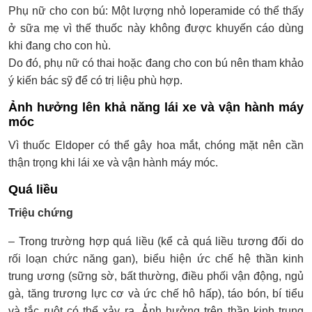
Phụ nữ cho con bú: Một lượng nhỏ loperamide có thể thấy
ở sữa mẹ vì thế thuốc này không được khuyến cáo dùng
khi đang cho con hù.
Do đó, phụ nữ có thai hoặc đang cho con bú nên tham khảo
ý kiến bác sỹ để có trị liệu phù hợp.
Ảnh hưởng lên khả năng lái xe và vận hành máy
móc
Vì thuốc Eldoper có thể gây hoa mắt, chóng mặt nên cần
thận trọng khi lái xe và vận hành máy móc.
Quá liều
Triệu chứng
– Trong trường hợp quá liều (kể cả quá liều tương đối do
rối loạn chức năng gan), biểu hiện ức chế hệ thần kinh
trung ương (sững sờ, bất thường, điều phối vận động, ngủ
gà, tăng trương lực cơ và ức chế hô hấp), táo bón, bí tiểu
và tắc ruột có thể xảy ra. Ảnh hưởng trên thần kinh trung