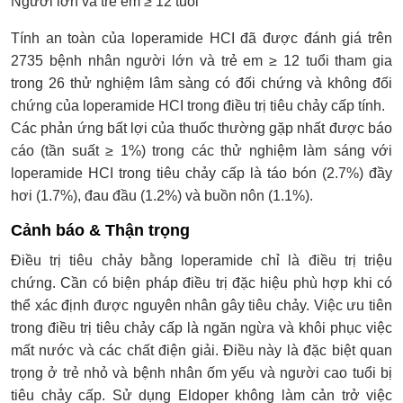
Người lớn và trẻ em ≥ 12 tuổi
Tính an toàn của loperamide HCI đã được đánh giá trên
2735 bệnh nhân người lớn và trẻ em ≥ 12 tuổi tham gia
trong 26 thử nghiệm lâm sàng có đối chứng và không đối
chứng của loperamide HCI trong điều trị tiêu chảy cấp tính.
Các phản ứng bất lợi của thuốc thường gặp nhất được báo
cáo (tần suất ≥ 1%) trong các thử nghiệm làm sáng với
loperamide HCI trong tiêu chảy cấp là táo bón (2.7%) đầy
hơi (1.7%), đau đầu (1.2%) và buồn nôn (1.1%).
Cảnh báo & Thận trọng
Điều trị tiêu chảy bằng loperamide chỉ là điều trị triệu
chứng. Cần có biện pháp điều trị đặc hiệu phù hợp khi có
thể xác định được nguyên nhân gây tiêu chảy. Việc ưu tiên
trong điều trị tiêu chảy cấp là ngăn ngừa và khôi phục việc
mất nước và các chất điện giải. Điều này là đặc biệt quan
trọng ở trẻ nhỏ và bệnh nhân ốm yếu và người cao tuổi bị
tiêu chảy cấp. Sử dụng Eldoper không làm cản trở việc