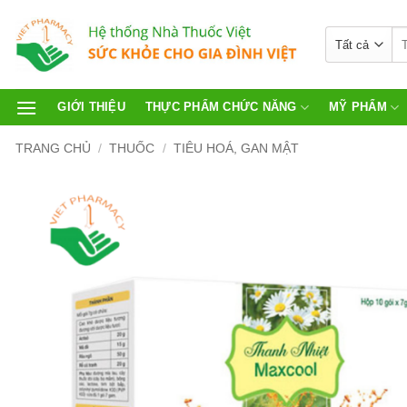
GIỚI THIỆU
THỰC PHẨM CHỨC NĂNG
MỸ PHẨM
TRANG CHỦ
/
THUỐC
/
TIÊU HOÁ, GAN MẬT