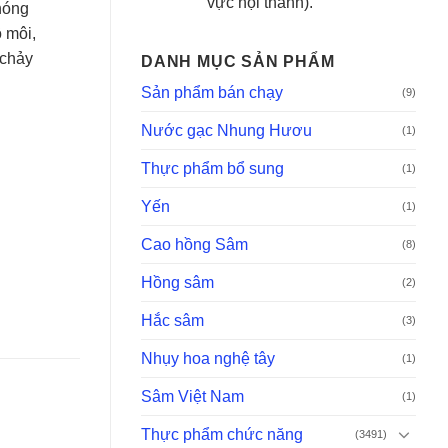
vực nội thành).
nóng
 môi,
 chảy
DANH MỤC SẢN PHẨM
Sản phẩm bán chạy
(9)
Nước gạc Nhung Hươu
(1)
Thực phẩm bổ sung
(1)
Yến
(1)
Cao hồng Sâm
(8)
Hồng sâm
(2)
Hắc sâm
(3)
Nhụy hoa nghệ tây
(1)
Sâm Việt Nam
(1)
Thực phẩm chức năng
(3491)