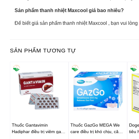
Sản phẩm thanh nhiệt Maxcool giá bao nhiêu?
Để biết giá sản phẩm thanh nhiệt Maxcool , bạn vui lòng
SẢN PHẨM TƯƠNG TỰ
Thuốc Gantavimin
Thuốc GazGo MEGA We
Doged
Hadiphar điều trị viêm gan
care điều trị khó chịu, căng
tiêu 
siêu vi B (2 vỉ x 20 viên)
đau, trướng bụng (3 vỉ x 10
dày (