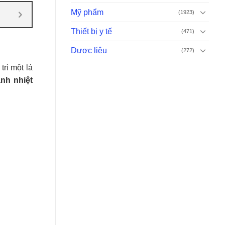
Mỹ phẩm
(1923)
Thiết bị y tế
(471)
Dược liệu
(272)
trì một lá
nh nhiệt