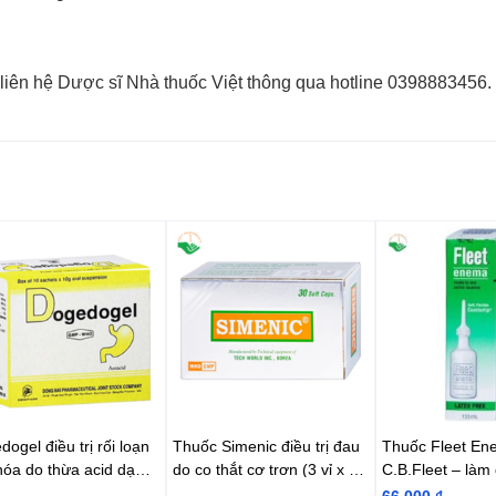
 liên hệ Dược sĩ Nhà thuốc Việt thông qua hotline 0398883456.
ogel điều trị rối loạn
Thuốc Simenic điều trị đau
Thuốc Fleet E
hóa do thừa acid dạ
do co thắt cơ trơn (3 vỉ x 10
C.B.Fleet – làm
20 gói x 10g)
viên)
chứng táo bón