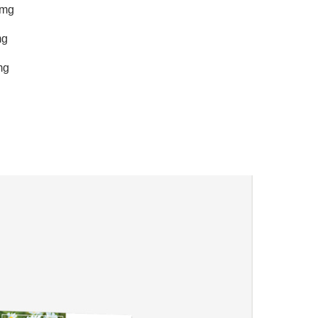
mg
g
mg