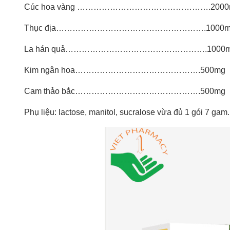
Cúc hoa vàng ………………………………………….2000
Thục địa……………………………………………….1000m
La hán quả…………………………………………….1000
Kim ngân hoa……………………………………….500mg
Cam thảo bắc……………………………………….500mg
Phụ liệu: lactose, manitol, sucralose vừa đủ 1 gói 7 gam.