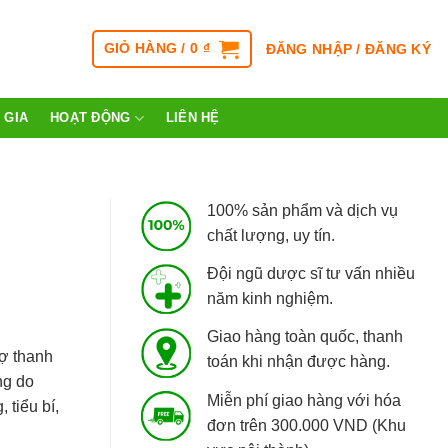
GIỎ HÀNG /
0
₫
ĐĂNG NHẬP / ĐĂNG KÝ
 GIA
HOẠT ĐỘNG
LIÊN HỆ
100% sản phẩm và dịch vụ
chất lượng, uy tín.
Đội ngũ dược sĩ tư vấn nhiều
năm kinh nghiệm.
Giao hàng toàn quốc, thanh
rợ thanh
toán khi nhận được hàng.
ng do
Miễn phí giao hàng với hóa
 tiểu bí,
đơn trên 300.000 VND (Khu