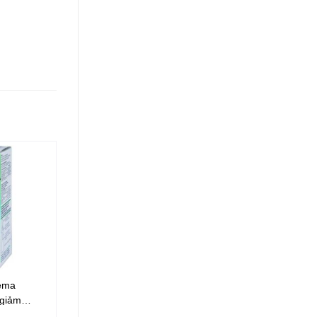
nema
Thuốc Esotrax 40 Mepro
 giảm
điều trị trào ngược dạ dày,
thực quản, chữa lành loét