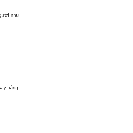
người như
say nắng,