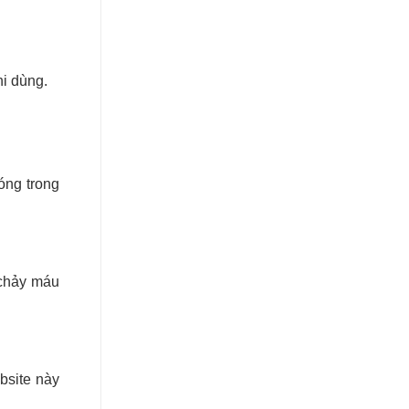
i dùng.
óng trong
 chảy máu
bsite này