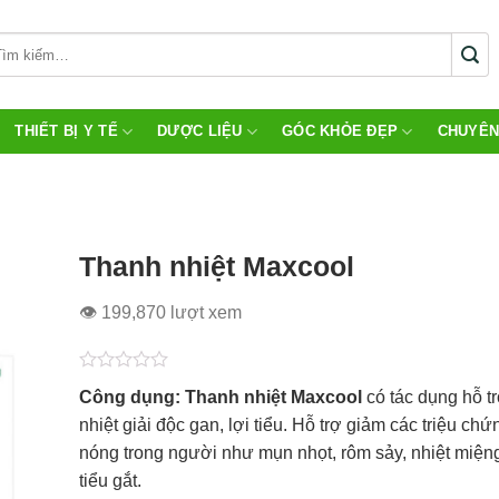
THIẾT BỊ Y TẾ
DƯỢC LIỆU
GÓC KHỎE ĐẸP
CHUYÊN
Thanh nhiệt Maxcool
👁 199,870 lượt xem
Được
Công dụng: Thanh nhiệt Maxcool
có tác dụng hỗ t
xếp
hạng
nhiệt giải độc gan, lợi tiểu. Hỗ trợ giảm các triệu chứ
0.0
nóng trong người như mụn nhọt, rôm sảy, nhiệt miệng,
5
sao
tiểu gắt.