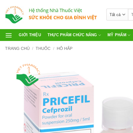
GIỚI THIỆU
THỰC PHẨM CHỨC NĂNG
MỸ PHẨM
TRANG CHỦ
/
THUỐC
/
HÔ HẤP