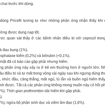
chai trước khi dùng.
ùng Pricefil tương tự như những phản ứng nhận thấy khi 
hường được dung nạp tốt.
quan sát thấy ở các bệnh nhân điều trị với ceprozil tron
và đau bụng (1%).
hatase kiểm (0,2%) và bilirubin (<0,1%).
ứ mật đã có báo cáo gặp phải nhưng hiếm.
ững phản ứng này xảy ra ở trẻ em thường hơn ở người lớn. 
ầu điều trị và tự mất trong vòng vài ngày sau khi ngưng dùng th
 nhức đầu, căng thẳng, mất ngủ, lú lẫn và buồn ngủ hiếm thấ
ịnh được. Tất cả các phản ứng không mong muốn này có hồi ph
%). Thời gian prothrombin dài hiếm khi gặp phải.
).
,5%), ngứa bộ phận sinh dục và viêm âm đạo (1,6%).