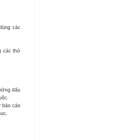
dùng các
g các thử
Những dấu
uốc.
y báo cáo
ục.