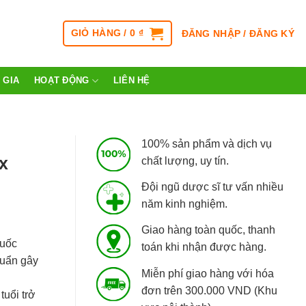
GIỎ HÀNG /
0
₫
ĐĂNG NHẬP / ĐĂNG KÝ
 GIA
HOẠT ĐỘNG
LIÊN HỆ
100% sản phẩm và dịch vụ
x
chất lượng, uy tín.
Đội ngũ dược sĩ tư vấn nhiều
năm kinh nghiệm.
Giao hàng toàn quốc, thanh
huốc
toán khi nhận được hàng.
huẩn gây
Miễn phí giao hàng với hóa
đơn trên 300.000 VND (Khu
tuổi trở