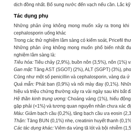
dịch đồng nhất. Bổ sung nước đến vạch nếu cần. Lắc kỹ 
Tác dụng phụ
Những phản ứng không mong muốn xảy ra trong khi d
cephalosporin uống khác
Trong các thử nghiệm lâm sàng có kiểm soát, Pricefil t
Những phản ứng không mong muốn phổ biến nhất được 
nghiệm lâm sàng là:
Tiêu hóa:
Tiêu chảy (2,9%), buồn nôn (3,5%), nôn (1%) 
Gan mật:
Tăng AST (SGOT) (2%), ALT (SGPT) (3%), phosp
Cũng như một số penicillin và cephalosporin, vàng da 
Quá mẫn:
Phát ban (0,9%) và nổi mày đay (0,1%). Nh
hiệu và triệu chứng thường xảy ra vài ngày sau khi bắt đ
Hệ thần kinh trung ương:
Choáng váng (1%), hiếu động,
gặp phải (<1%) và tương quan nguyên nhân chưa xác đ
Máu:
Giảm bạch cầu (0,2%), tăng bạch cầu ưa eosin (2,3
Thận:
Tăng BUN (0,1%) nhẹ, creatinin huyết thanh (0,1%
Các tác dụng khác:
Viêm da vùng tã lót và bội nhiễm (1