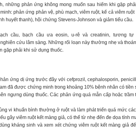
ành, những phản ứng không mong muốn sau hiếm khi gặp phả
inh: phản ứng phản vệ, phù mạch, viêm ruột, kể cả viêm ruột
ệnh huyết thanh), hội chứng Stevens-Johnson và giảm tiểu cầu.
ạch cầu, bạch cầu ưa eosin, u-rê và creatinin, tương tự
c nghiên cứu lâm sàng. Những rối loạn này thường nhẹ và thoá
 gặp phải khi sử dụng thuốc.
 phản ứng dị ứng trước đây với cefprozil, cephalosporin, penicil
ctam đã được chứng minh trong khoảng 10% bệnh nhân có tiền 
il, nên ngưng dùng thuốc. Các phản ứng quá mẫn cấp hoặc trầm 
hủng vi khuẩn bình thường ở ruột và làm phát triển quá mức các
yếu gây viêm ruột kết màng giả, có thể từ nhẹ đến đe dọa tính m
dùng kháng sinh và xem xét chứng viêm ruột kết màng giả đ