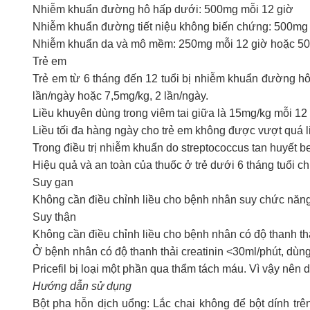
Nhiễm khuẩn đường hô hấp dưới: 500mg mỗi 12 giờ
Nhiễm khuẩn đường tiết niệu không biến chứng: 500mg 
Nhiễm khuẩn da và mô mềm: 250mg mỗi 12 giờ hoặc 50
Trẻ em
Trẻ em từ 6 tháng đến 12 tuổi bị nhiễm khuẩn đường hô
lần/ngày hoặc 7,5mg/kg, 2 lần/ngày.
Liều khuyên dùng trong viêm tai giữa là 15mg/kg mỗi 12 
Liều tối đa hàng ngày cho trẻ em không được vượt quá l
Trong điều trị nhiễm khuẩn do streptococcus tan huyết bet
Hiệu quả và an toàn của thuốc ở trẻ dưới 6 tháng tuổi c
Suy gan
Không cần điều chỉnh liều cho bệnh nhân suy chức năn
Suy thận
Không cần điều chỉnh liều cho bệnh nhân có độ thanh thả
Ở bệnh nhân có độ thanh thải creatinin <30ml/phút, dùn
Pricefil bị loại một phần qua thẩm tách máu. Vì vậy nên
Hướng dẫn sử dụng
Bột pha hỗn dịch uổng: Lắc chai không để bột dính trê