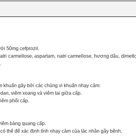
ới 50mg cefprozil.
natri carmellose, aspartam, natri carmellose, hương dâu, dimetlc
.
iễm khuẩn gây bởi các chủng vi khuẩn nhạy cảm:
an, viêm xoang và viêm tai giữa cấp.
iêm phổi cấp.
viêm bàng quang cấp.
có thể để xác định tính nhạy cảm của tác nhân gây bệnh.