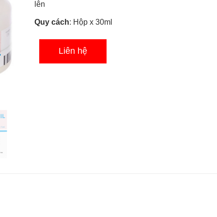
lên
Quy cách
: Hộp x 30ml
Liên hệ