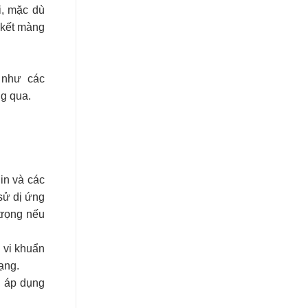
i, mặc dù
 kết màng
 như các
ng qua.
lin và các
sử dị ứng
trọng nếu
 vi khuẩn
ạng.
ể áp dụng