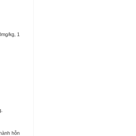
0mg/kg, 1
g.
thành hỗn