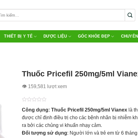
THIẾT BỊ Y TẾ
DƯỢC LIỆU
GÓC KHỎE ĐẸP
CHUYÊN
Thuốc Pricefil 250mg/5ml Viane
👁 159,581 lượt xem
Được
Công dụng: Thuốc Pricefil 250mg/5ml Vianex
là t
xếp
hạng
được chỉ định điều trị cho các bệnh nhân bị nhiễm k
0.0
ra bởi các chủng vi khuẩn nhạy cảm.
5
sao
Đối tượng sử dụng
: Người lớn và trẻ em từ 6 tháng 