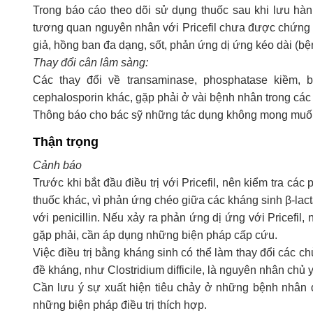
Trong báo cáo theo dõi sử dụng thuốc sau khi lưu h
tương quan nguyên nhân với Pricefil chưa được chứng m
giả, hồng ban đa dạng, sốt, phản ứng dị ứng kéo dài (b
Thay đổi cân lâm sàng:
Các thay đổi về transaminase, phosphatase kiềm, b
cephalosporin khác, gặp phải ở vài bệnh nhân trong cá
Thông báo cho bác sỹ những tác dụng không mong muốn
Thận trọng
Cảnh báo
Trước khi bắt đầu điều trị với Pricefil, nên kiểm tra các
thuốc khác, vì phản ứng chéo giữa các kháng sinh β-la
với penicillin. Nếu xảy ra phản ứng dị ứng với Pricef
gặp phải, cần áp dụng những biện pháp cấp cứu.
Việc điều trị bằng kháng sinh có thể làm thay đổi các c
đề kháng, như Clostridium difficile, là nguyên nhân chủ 
Cần lưu ý sự xuất hiện tiêu chảy ở những bệnh nhân 
những biện pháp điều trị thích hợp.