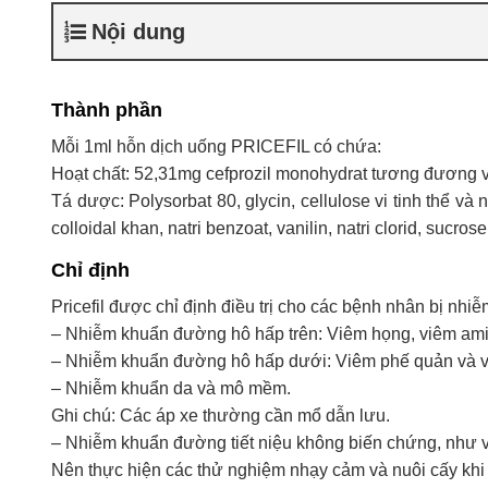
Nội dung
Thành phần
Mỗi 1ml hỗn dịch uống PRICEFIL có chứa:
Hoạt chất: 52,31mg cefprozil monohydrat tương đương v
Tá dược: Polysorbat 80, glycin, cellulose vi tinh thể và 
colloidal khan, natri benzoat, vanilin, natri clorid, sucrose
Chỉ định
Pricefil được chỉ định điều trị cho các bệnh nhân bị nh
– Nhiễm khuẩn đường hô hấp trên: Viêm họng, viêm amid
– Nhiễm khuẩn đường hô hấp dưới: Viêm phế quản và v
– Nhiễm khuẩn da và mô mềm.
Ghi chú: Các áp xe thường cần mổ dẫn lưu.
– Nhiễm khuẩn đường tiết niệu không biến chứng, như 
Nên thực hiện các thử nghiệm nhạy cảm và nuôi cấy khi 