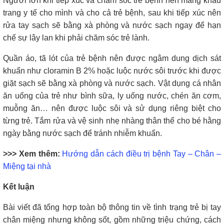
Người lớn khi tiếp xúc và chăm sóc trẻ bệnh nên mang khẩu
trang y tế cho mình và cho cả trẻ bệnh, sau khi tiếp xúc nên
rửa tay sạch sẽ bằng xà phòng và nước sạch ngay để hạn
chế sự lây lan khi phải chăm sóc trẻ lành.
Quần áo, tã lót của trẻ bệnh nên được ngâm dung dịch sát
khuẩn như cloramin B 2% hoặc luộc nước sôi trước khi được
giặt sạch sẽ bằng xà phòng và nước sạch. Vật dụng cá nhân
ăn uống của trẻ như bình sữa, ly uống nước, chén ăn cơm,
muỗng ăn… nên được luộc sôi và sử dụng riêng biệt cho
từng trẻ. Tắm rửa và vệ sinh nhẹ nhàng thân thể cho bé hằng
ngày bằng nước sạch để tránh nhiễm khuẩn.
>>> Xem thêm:
Hướng dẫn cách điều trị bệnh Tay – Chân –
Miệng tại nhà
Kết luận
Bài viết đã tổng hợp toàn bộ thông tin về tình trạng trẻ bị tay
chân miệng nhưng không sốt, gồm những triệu chứng, cách