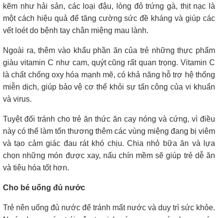
kẽm như hải sản, các loại đậu, lòng đỏ trứng gà, thịt nạc là
một cách hiệu quả để tăng cường sức đề kháng và giúp các
vết loét do bệnh tay chân miệng mau lành.
Ngoài ra, thêm vào khẩu phần ăn của trẻ những thực phẩm
giàu vitamin C như cam, quýt cũng rất quan trọng. Vitamin C
là chất chống oxy hóa mạnh mẽ, có khả năng hỗ trợ hệ thống
miễn dịch, giúp bảo vệ cơ thể khỏi sự tấn công của vi khuẩn
và virus.
Tuyệt đối tránh cho trẻ ăn thức ăn cay nóng và cứng, vì điều
này có thể làm tổn thương thêm các vùng miệng đang bị viêm
và tạo cảm giác đau rát khó chịu. Chia nhỏ bữa ăn và lựa
chọn những món được xay, nấu chín mềm sẽ giúp trẻ dễ ăn
và tiêu hóa tốt hơn.
Cho bé uống đủ nước
Trẻ nên uống đủ nước để tránh mất nước và duy trì sức khỏe.