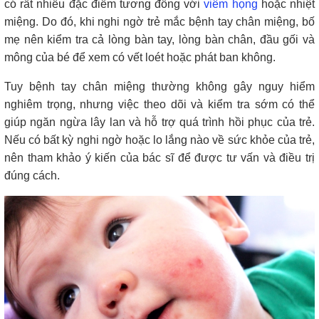
có rất nhiều đặc điểm tương đồng với
viêm họng
hoặc nhiệt
miệng. Do đó, khi nghi ngờ trẻ mắc bệnh tay chân miệng, bố
mẹ nên kiểm tra cả lòng bàn tay, lòng bàn chân, đầu gối và
mông của bé để xem có vết loét hoặc phát ban không.
Tuy bệnh tay chân miệng thường không gây nguy hiểm
nghiêm trọng, nhưng việc theo dõi và kiểm tra sớm có thể
giúp ngăn ngừa lây lan và hỗ trợ quá trình hồi phục của trẻ.
Nếu có bất kỳ nghi ngờ hoặc lo lắng nào về sức khỏe của trẻ,
nên tham khảo ý kiến của bác sĩ để được tư vấn và điều trị
đúng cách.