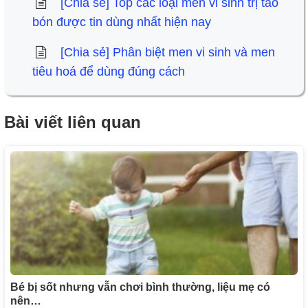
[Chia sẻ] Top các loại men vi sinh trị táo
bón được tin dùng nhất hiện nay
[Chia sẻ] Phân biệt men vi sinh và men
tiêu hoá để dùng đúng cách
Bài viết liên quan
Bé bị sốt nhưng vẫn chơi bình thường, liệu mẹ có
nên…