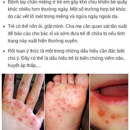
Bệnh tay chân miệng ở trẻ em gây khó chịu khiến bé quấy
khóc nhiều hơn thường ngày. Một số trường hợp bé khóc
do các vết lở loét trong miệng và ngứa ngáy ngoài da.
Trẻ có thể nôn ói, giật mình. Cha mẹ cần quan sát tần suất
để báo cáo cho bác sĩ và sớm đưa trẻ đi chữa trị nếu tình
trạng này xuất hiện thường xuyên.
Rối loạn ý thức là một trong những dấu hiệu cần đặc biệt
chú ý. Đây có thể là dấu hiệu trẻ bị biến chứng viêm não,
huyết áp thấp,…