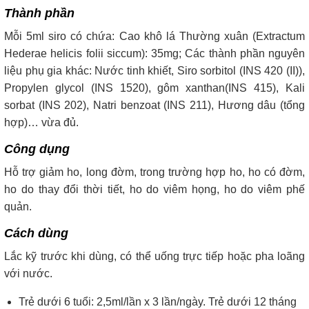
Thành phần
Mỗi 5ml siro có chứa: Cao khô lá Thường xuân (Extractum
Hederae helicis folii siccum): 35mg; Các thành phần nguyên
liệu phụ gia khác: Nước tinh khiết, Siro sorbitol (INS 420 (II)),
Propylen glycol (INS 1520), gôm xanthan(INS 415), Kali
sorbat (INS 202), Natri benzoat (INS 211), Hương dâu (tổng
hợp)… vừa đủ.
Công dụng
Hỗ trợ giảm ho, long đờm, trong trường hợp ho, ho có đờm,
ho do thay đổi thời tiết, ho do viêm họng, ho do viêm phế
quản.
Cách dùng
Lắc kỹ trước khi dùng, có thể uống trực tiếp hoặc pha loãng
với nước.
Trẻ dưới 6 tuổi: 2,5ml/lần x 3 lần/ngày. Trẻ dưới 12 tháng