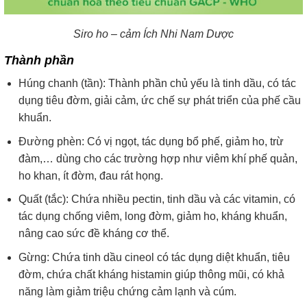
Siro ho – cảm Ích Nhi Nam Dược
Thành phần
Húng chanh (tần): Thành phần chủ yếu là tinh dầu, có tác
dụng tiêu đờm, giải cảm, ức chế sự phát triển của phế cầu
khuẩn.
Đường phèn: Có vị ngọt, tác dụng bổ phế, giảm ho, trừ
đàm,… dùng cho các trường hợp như viêm khí phế quản,
ho khan, ít đờm, đau rát họng.
Quất (tắc): Chứa nhiều pectin, tinh dầu và các vitamin, có
tác dụng chống viêm, long đờm, giảm ho, kháng khuẩn,
nâng cao sức đề kháng cơ thể.
Gừng: Chứa tinh dầu cineol có tác dụng diệt khuẩn, tiêu
đờm, chứa chất kháng histamin giúp thông mũi, có khả
năng làm giảm triệu chứng cảm lạnh và cúm.