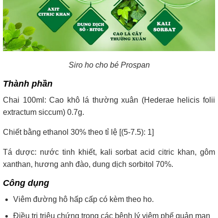
Siro ho cho bé Prospan
Thành phần
Chai 100ml: Cao khô lá thường xuân (Hederae helicis folii
extractum siccum) 0.7g.
Chiết bằng ethanol 30% theo tỉ lệ [(5-7.5): 1]
Tá dược: nước tinh khiết, kali sorbat acid citric khan, gôm
xanthan, hương anh đào, dung dịch sorbitol 70%.
Công dụng
Viêm đường hô hấp cấp có kèm theo ho.
Điều trị triệu chứng trong các bệnh lý viêm phế quản mạn