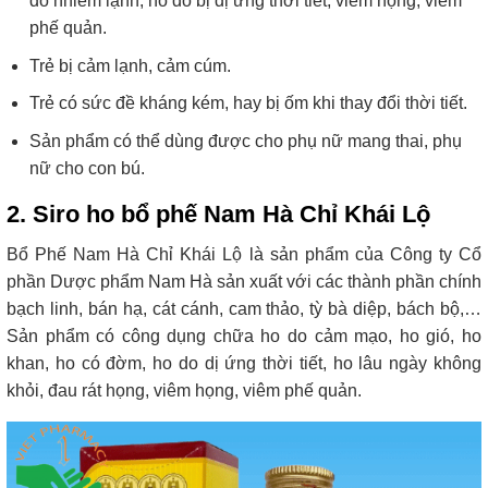
do nhiễm lạnh, ho do bị dị ứng thời tiết, viêm họng, viêm
phế quản.
Trẻ bị cảm lạnh, cảm cúm.
Trẻ có sức đề kháng kém, hay bị ốm khi thay đổi thời tiết.
Sản phẩm có thể dùng được cho phụ nữ mang thai, phụ
nữ cho con bú.
2. Siro ho bổ phế Nam Hà Chỉ Khái Lộ
Bổ Phế Nam Hà Chỉ Khái Lộ là sản phẩm của Công ty Cổ
phần Dược phẩm Nam Hà sản xuất với các thành phần chính
bạch linh, bán hạ, cát cánh, cam thảo, tỳ bà diệp, bách bộ,…
Sản phẩm có công dụng chữa ho do cảm mạo, ho gió, ho
khan, ho có đờm, ho do dị ứng thời tiết, ho lâu ngày không
khỏi, đau rát họng, viêm họng, viêm phế quản.