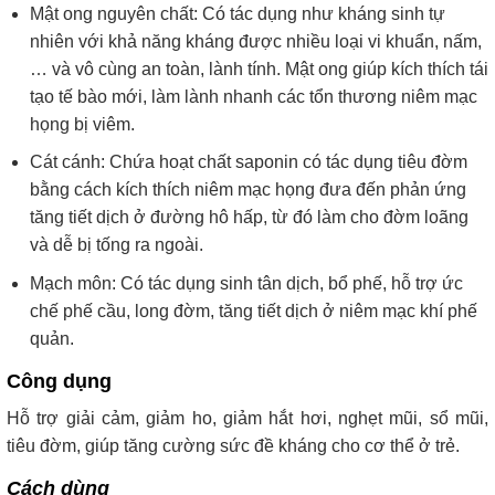
Mật ong nguyên chất: Có tác dụng như kháng sinh tự
nhiên với khả năng kháng được nhiều loại vi khuẩn, nấm,
… và vô cùng an toàn, lành tính. Mật ong giúp kích thích tái
tạo tế bào mới, làm lành nhanh các tổn thương niêm mạc
họng bị viêm.
Cát cánh: Chứa hoạt chất saponin có tác dụng tiêu đờm
bằng cách kích thích niêm mạc họng đưa đến phản ứng
tăng tiết dịch ở đường hô hấp, từ đó làm cho đờm loãng
và dễ bị tống ra ngoài.
Mạch môn: Có tác dụng sinh tân dịch, bổ phế, hỗ trợ ức
chế phế cầu, long đờm, tăng tiết dịch ở niêm mạc khí phế
quản.
Công dụng
Hỗ trợ giải cảm, giảm ho, giảm hắt hơi, nghẹt mũi, sổ mũi,
tiêu đờm, giúp tăng cường sức đề kháng cho cơ thể ở trẻ.
Cách dùng