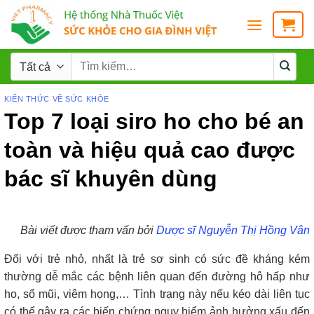
KIẾN THỨC VỀ SỨC KHỎE
Top 7 loại siro ho cho bé an
toàn và hiệu quả cao được
bác sĩ khuyên dùng
Bài viết được tham vấn bởi
Dược sĩ Nguyễn Thị Hồng Vân
Đối với trẻ nhỏ, nhất là trẻ sơ sinh có sức đề kháng kém
thường dễ mắc các bệnh liên quan đến đường hô hấp như
ho, sổ mũi, viêm họng,… Tình trạng này nếu kéo dài liên tục
có thể gây ra các biến chứng nguy hiểm ảnh hưởng xấu đến