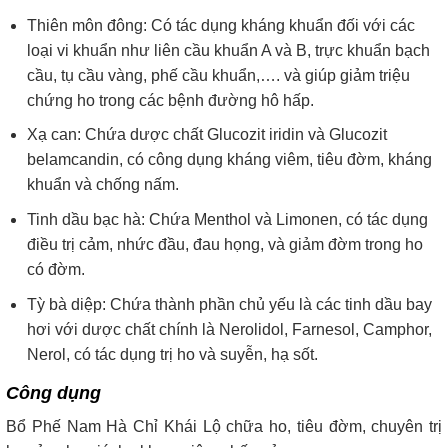
Thiên môn đông: Có tác dụng kháng khuẩn đối với các
loại vi khuẩn như liên cầu khuẩn A và B, trực khuẩn bạch
cầu, tụ cầu vàng, phế cầu khuẩn,…. và giúp giảm triệu
chứng ho trong các bệnh đường hô hấp.
Xạ can: Chứa dược chất Glucozit iridin và Glucozit
belamcandin, có công dụng kháng viêm, tiêu đờm, kháng
khuẩn và chống nấm.
Tinh dầu bạc hà: Chứa Menthol và Limonen, có tác dụng
điều trị cảm, nhức đầu, đau họng, và giảm đờm trong ho
có đờm.
Tỳ bà diệp: Chứa thành phần chủ yếu là các tinh dầu bay
hơi với dược chất chính là Nerolidol, Farnesol, Camphor,
Nerol, có tác dụng trị ho và suyễn, hạ sốt.
Công dụng
Bổ Phế Nam Hà Chỉ Khái Lộ chữa ho, tiêu đờm, chuyên trị