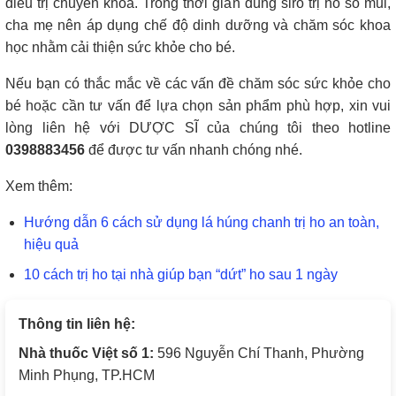
điều trị chuyên khoa. Trong thời gian dùng siro trị ho sổ mũi,
cha mẹ nên áp dụng chế độ dinh dưỡng và chăm sóc khoa
học nhằm cải thiện sức khỏe cho bé.
Nếu bạn có thắc mắc về các vấn đề chăm sóc sức khỏe cho
bé hoặc cần tư vấn để lựa chọn sản phẩm phù hợp, xin vui
lòng liên hệ với DƯỢC SĨ của chúng tôi theo hotline
0398883456
để được tư vấn nhanh chóng nhé.
Xem thêm:
Hướng dẫn 6 cách sử dụng lá húng chanh trị ho an toàn,
hiệu quả
10 cách trị ho tại nhà giúp bạn “dứt” ho sau 1 ngày
Thông tin liên hệ:
Nhà thuốc Việt số 1:
596 Nguyễn Chí Thanh, Phường
Minh Phụng, TP.HCM