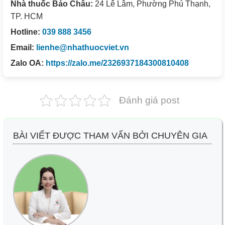
Nhà thuốc Bảo Châu:
24 Lê Lâm, Phường Phú Thạnh,
TP. HCM
Hotline:
039 888 3456
Email:
lienhe@nhathuocviet.vn
Zalo OA:
https://zalo.me/2326937184300810408
Đánh giá post
BÀI VIẾT ĐƯỢC THAM VẤN BỞI CHUYÊN GIA