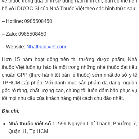
về thuốc trong quá trình sử dụng nấm linh chi, bạn có thể liên
hệ với DƯỢC SĨ của Nhà Thuốc Việt theo các hình thức sau:
– Hotline: 0985508450
– Zalo: 0985508450
– Website:
Nhathuocviet.com
Hơn 15 năm hoạt động trên thị trường dược phẩm, Nhà
thuốc Việt luôn tự hào là một trong những nhà thuốc đạt tiêu
chuẩn GPP (thực hành tốt bán lẻ thuốc) sớm nhất do sở y tế
TPHCM cấp phép. Với danh mục sản phẩm đa dạng, nguồn
gốc rõ ràng, chất lượng cao, chúng tôi luôn đảm bảo phục vụ
tốt mọi nhu cầu của khách hàng một cách chu đáo nhất.
Địa chỉ:
Nhà thuốc Việt số 1:
596 Nguyễn Chí Thanh, Phường 7,
Quận 11, Tp.HCM