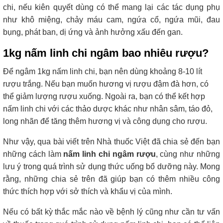
chi, nếu kiên quyết dùng có thể mang lại các tác dụng phụ
như khô miệng, chảy máu cam, ngứa cổ, ngứa mũi, đau
bụng, phát ban, dị ứng và ảnh hưởng xấu đến gan.
1kg nấm linh chi ngâm bao nhiêu rượu?
Để ngâm 1kg nấm linh chi, bạn nên dùng khoảng 8-10 lít
rượu trắng. Nếu bạn muốn hương vị rượu đậm đà hơn, có
thể giảm lượng rượu xuống. Ngoài ra, bạn có thể kết hợp
nấm linh chi với các thảo dược khác như nhân sâm, táo đỏ,
long nhãn để tăng thêm hương vị và công dụng cho rượu.
Như vậy, qua bài viết trên Nhà thuốc Việt đã chia sẻ đến bạn
những cách làm
nấm linh chi ngâm rượu
, cùng như những
lưu ý trong quá trình sử dụng thức uống bổ dưỡng này. Mong
rằng, những chia sẻ trên đã giúp bạn có thêm nhiều công
thức thích hợp với sở thích và khẩu vị của mình.
Nếu có bất kỳ thắc mắc nào về bệnh lý cũng như cần tư vấn