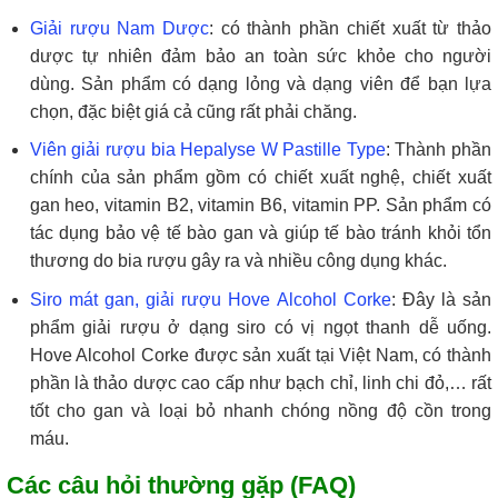
Giải rượu Nam Dược
: có thành phần chiết xuất từ thảo
dược tự nhiên đảm bảo an toàn sức khỏe cho người
dùng. Sản phẩm có dạng lỏng và dạng viên để bạn lựa
chọn, đặc biệt giá cả cũng rất phải chăng.
Viên giải rượu bia Hepalyse W Pastille Type
: Thành phần
chính của sản phẩm gồm có chiết xuất nghệ, chiết xuất
gan heo, vitamin B2, vitamin B6, vitamin PP. Sản phẩm có
tác dụng bảo vệ tế bào gan và giúp tế bào tránh khỏi tổn
thương do bia rượu gây ra và nhiều công dụng khác.
Siro mát gan, giải rượu Hove Alcohol Corke
: Đây là sản
phẩm giải rượu ở dạng siro có vị ngọt thanh dễ uống.
Hove Alcohol Corke được sản xuất tại Việt Nam, có thành
phần là thảo dược cao cấp như bạch chỉ, linh chi đỏ,… rất
tốt cho gan và loại bỏ nhanh chóng nồng độ cồn trong
máu.
Các câu hỏi thường gặp (FAQ)