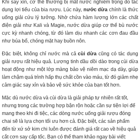
Khi say xỉn, cơ thể thường bị mất nước nghiêm trọng do tác
dụng lợi tiểu của bia rượu. Lúc này,
nước dừa
chính là thức
uống giải cứu lý tưởng. Nhờ chứa hàm lượng lớn các chất
điện giải như Kali và Magie, nước dừa giúp cơ thể bù nước
cực kỳ nhanh chóng, từ đó làm dịu nhanh các cơn đau đầu
như búa bổ, chóng mặt hay buồn nôn.
Đặc biệt, không chỉ nước mà cả
cùi dừa
cũng có tác dụng
giải rượu rất hiệu quả. Lượng tinh dầu dồi dào trong cùi dừa
hoạt động như một lớp màng bảo vệ niêm mạc dạ dày, giúp
làm chậm quá trình hấp thụ chất cồn vào máu, từ đó giảm nhẹ
cảm giác say xỉn và bảo vệ sức khỏe của bạn tốt hơn.
Mặc dù nước dừa và cùi dừa là giải pháp tự nhiên rất tốt,
nhưng trong các trường hợp bận rộn hoặc cần sự tiện lợi để
mang theo khi đi tiệc, các dòng nước uống giải rượu đóng
chai sẽ là lựa chọn tối ưu hơn cả. Đặc biệt, các sản phẩm
đến từ xứ sở kim chi luôn được đánh giá rất cao về hiệu quả
cắt cơn say cấp tốc. Bạn có thể tham khảo ngay bài viết: