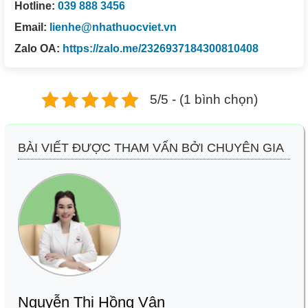
Hotline:
039 888 3456
Email:
lienhe@nhathuocviet.vn
Zalo OA:
https://zalo.me/2326937184300810408
5/5 - (1 bình chọn)
BÀI VIẾT ĐƯỢC THAM VẤN BỞI CHUYÊN GIA
Nguyễn Thị Hồng Vân