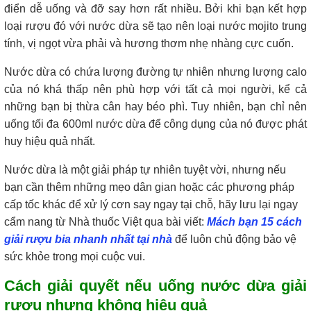
điển dễ uống và đỡ say hơn rất nhiều. Bởi khi bạn kết hợp
loại rượu đó với nước dừa sẽ tạo nên loại nước mojito trung
tính, vị ngọt vừa phải và hương thơm nhẹ nhàng cực cuốn.
Nước dừa có chứa lượng đường tự nhiên nhưng lượng calo
của nó khá thấp nên phù hợp với tất cả mọi người, kể cả
những bạn bị thừa cân hay béo phì. Tuy nhiên, bạn chỉ nên
uống tối đa 600ml nước dừa để công dụng của nó được phát
huy hiệu quả nhất.
Nước dừa là một giải pháp tự nhiên tuyệt vời, nhưng nếu
bạn cần thêm những mẹo dân gian hoặc các phương pháp
cấp tốc khác để xử lý cơn say ngay tại chỗ, hãy lưu lại ngay
cẩm nang từ Nhà thuốc Việt qua bài viết:
Mách bạn 15 cách
giải rượu bia nhanh nhất tại nhà
để luôn chủ động bảo vệ
sức khỏe trong mọi cuộc vui.
Cách giải quyết nếu uống nước dừa giải
rượu nhưng không hiệu quả