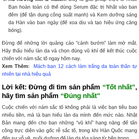
Bạn hoàn toàn có thể dùng Serum đặc trị Nhật vào ban
đêm (để tận dụng công suất mạnh) và Kem dưỡng sáng
da Hàn vào ban ngày (để xoa dịu và tạo hiệu ứng căng
bóng).
Đừng để những lời quảng cáo “cánh bướm” làm mờ mắt.
Hãy thấu hiểu làn da và chọn đúng vũ khí để kết thúc cuộc
chiến với nám sắc tố ngay hôm nay.
Xem Thêm:
Mách bạn 12 cách làm trắng da toàn thân tự
nhiên tại nhà hiệu quả
Lời kết: Đừng đi tìm sản phẩm
“Tốt nhất”
,
hãy tìm sản phẩm
“Đúng nhất”
Cuộc chiến với nám sắc tố không phải là việc bạn tiêu bao
nhiêu tiền, mà là bạn hiểu làn da mình đến mức nào. Nhật
Bản mang đến cho bạn những “vũ khí” hạng nặng để tấn
công trực diện vào gốc rễ sắc tố, trong khi Hàn Quốc mang
đến sự vỗ về, nuôi dưỡng để làn da tỏa sáng từ bên trong.