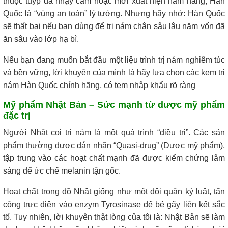
thuộc tuýp da nhạy cảm hoặc mới xuất hiện nám nắng, Hàn
Quốc là “vùng an toàn” lý tưởng. Nhưng hãy nhớ: Hàn Quốc
sẽ thất bại nếu bạn dùng để trị nám chân sâu lâu năm vốn đã
ăn sâu vào lớp hạ bì.
Nếu bạn đang muốn bắt đầu một liệu trình trị nám nghiêm túc
và bền vững, lời khuyên của mình là hãy lựa chọn các kem trị
nám Hàn Quốc chính hãng, có tem nhập khẩu rõ ràng
Mỹ phẩm Nhật Bản – Sức mạnh từ dược mỹ phẩm
đặc trị
Người Nhật coi trị nám là một quá trình “điều trị”. Các sản
phẩm thường được dán nhãn “Quasi-drug” (Dược mỹ phẩm),
tập trung vào các hoạt chất mạnh đã được kiểm chứng lâm
sàng để ức chế melanin tận gốc.
Hoạt chất trong đồ Nhật giống như một đội quân kỷ luật, tấn
công trực diện vào enzym Tyrosinase để bẻ gãy liên kết sắc
tố. Tuy nhiên, lời khuyên thật lòng của tôi là: Nhật Bản sẽ làm