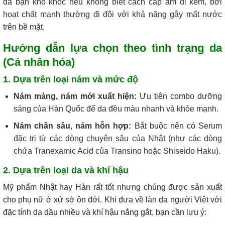
da bạn khô khốc nếu không biết cách cấp ẩm đi kèm, bởi
hoạt chất mạnh thường đi đôi với khả năng gây mất nước
trên bề mặt.
Hướng dẫn lựa chọn theo tình trạng da
(Cá nhân hóa)
1. Dựa trên loại nám và mức độ
Nám mảng, nám mới xuất hiện:
Ưu tiên combo dưỡng
sáng của Hàn Quốc để da đều màu nhanh và khỏe mạnh.
Nám chân sâu, nám hỗn hợp:
Bắt buộc nên có Serum
đặc trị từ các dòng chuyên sâu của Nhật (như các dòng
chứa Tranexamic Acid của Transino hoặc Shiseido Haku).
2. Dựa trên loại da và khí hậu
Mỹ phẩm Nhật hay Hàn rất tốt nhưng chúng được sản xuất
cho phụ nữ ở xứ sở ôn đới. Khi đưa về làn da người Việt với
đặc tính da dầu nhiều và khí hậu nắng gắt, bạn cần lưu ý: