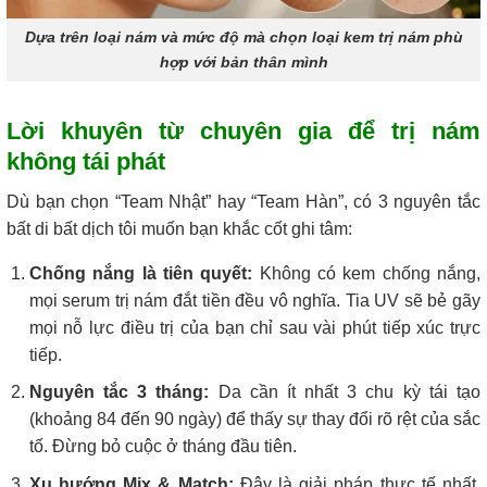
Dựa trên loại nám và mức độ mà chọn loại kem trị nám phù
hợp với bản thân mình
Lời khuyên từ chuyên gia để trị nám
không tái phát
Dù bạn chọn “Team Nhật” hay “Team Hàn”, có 3 nguyên tắc
bất di bất dịch tôi muốn bạn khắc cốt ghi tâm:
Chống nắng là tiên quyết:
Không có kem chống nắng,
mọi serum trị nám đắt tiền đều vô nghĩa. Tia UV sẽ bẻ gãy
mọi nỗ lực điều trị của bạn chỉ sau vài phút tiếp xúc trực
tiếp.
Nguyên tắc 3 tháng:
Da cần ít nhất 3 chu kỳ tái tạo
(khoảng 84 đến 90 ngày) để thấy sự thay đổi rõ rệt của sắc
tố. Đừng bỏ cuộc ở tháng đầu tiên.
Xu hướng Mix & Match:
Đây là giải pháp thực tế nhất.