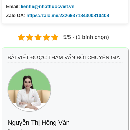
Email:
lienhe@nhathuocviet.vn
Zalo OA:
https://zalo.me/2326937184300810408
5/5 - (1 bình chọn)
BÀI VIẾT ĐƯỢC THAM VẤN BỞI CHUYÊN GIA
Nguyễn Thị Hồng Vân