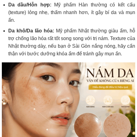
Da dầu/Hỗn hợp:
Mỹ phẩm Hàn thường có kết cấu
(texture) lỏng nhẹ, thấm nhanh hơn, ít gây bí da và mụn
ẩn.
Da khô/Da lão hóa:
Mỹ phẩm Nhật thường giàu ẩm, hỗ
trợ chống lão hóa rất tốt song song với trị nám. Texture của
Nhật thường dày, nếu bạn ở Sài Gòn nắng nóng, hãy cẩn
thận với bước dưỡng khóa ẩm để tránh gây mụn ẩn.