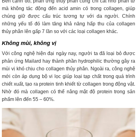
Bên cạnh đó, phản ứng thủy phân cũng chỉ cắt nhỏ phân tử
mà không tác động đến acid amin có trong collagen, giúp
chúng giữ được cấu trúc tương tự với da người. Chính
những yếu tố đó làm tăng khả năng hấp thu của collagen
thủy phân lên gấp 7 lần so với các loại collagen khác.
Không mùi, không vị
Với công nghệ hiện đại ngày nay, người ta đã loại bỏ được
phản ứng Mailard hay thành phần hydrophilic thường gây ra
mùi vị khó chịu cho collagen thủy phân. Ngoài ra, công nghệ
mới còn áp dụng bộ vi lọc giúp loại tạp chất trong quá trình
chiết xuất, tạo ra protein tinh khiết từ collagen trong động vật.
Nhờ đó mà collagen có thể nâng mật độ protein trong sản
phẩm lên đến 55 – 60%.