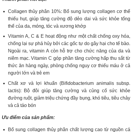
Collagen thủy phân 10%: Bổ sung lượng collagen cơ thể
thiếu hụt, giúp tăng cường độ dẻo dai và sức khỏe tổng
thể của da, móng, tóc và xương khớp
Vitamin A, C & E hoạt động như một chất chống oxy hóa,
chống lại sự phá hủy bởi các gốc tự do gây hại cho tế bào.
Ngoài ra, vitamin A còn hỗ trợ cho chức năng của da và
niêm mạc. Vitamin C góp phần tăng cường hấp thu sắt từ
thức ăn hàng ngày, phòng chống nguy cơ thiếu máu ở cả
người lớn và trẻ em
Chất xơ và lợi khuẩn (Bifidobacterium animalis subsp.
lactis): Bộ đôi giúp tăng cường và củng cố sức khỏe
đường ruột, giảm triệu chứng đầy bụng, khó tiêu, tiêu chảy
và cả táo bón
Ưu điểm của sản phẩm:
Bổ sung collagen thủy phân chất lượng cao từ nguồn cá