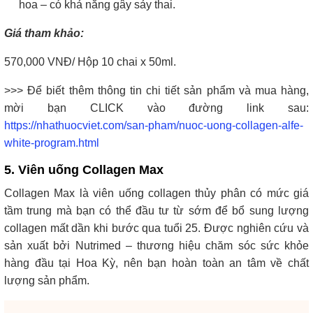
hoa – có khả năng gây sảy thai.
Giá tham khảo:
570,000 VNĐ/ Hộp 10 chai x 50ml.
>>> Để biết thêm thông tin chi tiết sản phẩm và mua hàng,
mời bạn CLICK vào đường link sau:
https://nhathuocviet.com/san-pham/nuoc-uong-collagen-alfe-
white-program.html
5. Viên uống Collagen Max
Collagen Max là viên uống collagen thủy phân có mức giá
tầm trung mà bạn có thể đầu tư từ sớm để bổ sung lượng
collagen mất dần khi bước qua tuổi 25. Được nghiên cứu và
sản xuất bởi Nutrimed – thương hiệu chăm sóc sức khỏe
hàng đầu tại Hoa Kỳ, nên bạn hoàn toàn an tâm về chất
lượng sản phẩm.