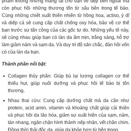
phẩm không những mang lại cho bạn vẻ đẹp bên ngoài mà
còn phục hồi những thương tổn từ sâu bên trong tế bào.
Cùng những chiết xuất thiên nhiên từ hồng hoa, actiso, ý dĩ
và diếp cá sẽ cung cấp chất chống oxy hóa, bảo vệ cơ thể
bạn trước sự tấn công của các gốc tự do. Những yếu tố này,
sẽ cùng nhau giúp bạn có làn da ẩm mịn, trắng sáng, hỗ trợ
làm giảm nám và sạm da. Và duy trì độ săn chắc, đàn hồi vốn
có của làn da bạn.
Thành phần nổi bật:
Collagen thủy phân: Giúp bù lại lượng collagen cơ thể
thiếu hụt, giúp nuôi dưỡng và phục hồi tế bào bị tổn
thương.
Nhau thai cừu: Cung cấp dưỡng chất mà da cần như
protein, acid amin, vitamin và khoáng chất giúp cải thiện
và phục hồi da lão hóa, giảm sự xuất hiện của sạm, nám,
tàn nhang, ngăn chặn hình thành nếp nhăn, vết chân chim.
Đồng thời thải độc da, giúp da khỏe hơn từ bên trong.