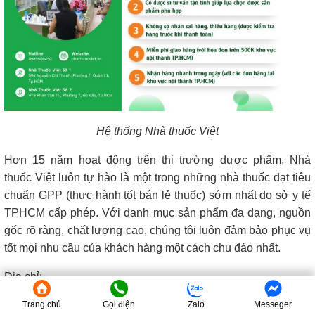
Hệ thống Nhà thuốc Việt
Hơn 15 năm hoạt động trên thị trường dược phẩm, Nhà
thuốc Việt luôn tự hào là một trong những nhà thuốc đạt tiêu
chuẩn GPP (thực hành tốt bán lẻ thuốc) sớm nhất do sở y tế
TPHCM cấp phép. Với danh mục sản phẩm đa dạng, nguồn
gốc rõ ràng, chất lượng cao, chúng tôi luôn đảm bảo phục vụ
tốt mọi nhu cầu của khách hàng một cách chu đáo nhất.
Địa chỉ:
Nhà Thuốc Việt số 1: 596 Nguyễn Chí Thanh, Phường 7,
Trang chủ
Gọi điện
Zalo
Messeger