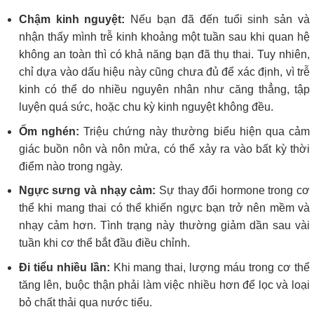
Chậm kinh nguyệt:
Nếu bạn đã đến tuổi sinh sản và
nhận thấy mình trễ kinh khoảng một tuần sau khi quan hệ
không an toàn thì có khả năng bạn đã thụ thai. Tuy nhiên,
chỉ dựa vào dấu hiệu này cũng chưa đủ để xác định, vì trễ
kinh có thể do nhiều nguyên nhân như căng thẳng, tập
luyện quá sức, hoặc chu kỳ kinh nguyệt không đều.
Ốm nghén:
Triệu chứng này thường biểu hiện qua cảm
giác buồn nôn và nôn mửa, có thể xảy ra vào bất kỳ thời
điểm nào trong ngày.
Ngực sưng và nhạy cảm:
Sự thay đổi hormone trong cơ
thể khi mang thai có thể khiến ngực bạn trở nên mềm và
nhạy cảm hơn. Tình trạng này thường giảm dần sau vài
tuần khi cơ thể bắt đầu điều chỉnh.
Đi tiểu nhiều lần:
Khi mang thai, lượng máu trong cơ thể
tăng lên, buộc thận phải làm việc nhiều hơn để lọc và loại
bỏ chất thải qua nước tiểu.