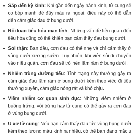
Sắp đến kỳ kinh:
Khi gần đến ngày hành kinh, tử cung sẽ
co bóp mạnh để đẩy máu ra ngoài, điều này có thể dẫn
đến cảm giác đau ở bụng dưới.
Rối loạn tiêu hóa mạn tính:
Những vấn đề liên quan đến
tiêu hóa cũng có thể khiến bạn cảm thấy đau bụng dưới.
Sỏi thận:
Ban đầu, cơn đau có thể nhẹ và chỉ cảm thấy ở
vùng dưới xương sườn. Tuy nhiên, khi viên sỏi di chuyển
vào niệu quản, cơn đau sẽ trở nên lâm râm ở bụng dưới.
Nhiễm trùng đường tiểu:
Tình trạng này thường gây ra
cảm giác đau lâm râm ở bụng dưới kèm theo việc đi tiểu
thường xuyên, cảm giác nóng rát và khó chịu.
Viêm nhiễm cơ quan sinh dục:
Những viêm nhiễm ở
buồng trứng, vòi trứng hay tử cung có thể gây ra cơn đau
ở vùng bụng dưới.
U xơ tử cung:
Nếu bạn cảm thấy đau tức vùng bụng dưới
kèm theo lượng máu kinh ra nhiều, có thể bạn đang mắc u