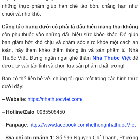
những thực phẩm giúp hạn chế táo bón, chẳng hạn như
chuối và nho khô.
Căng tức bụng dưới có phải là dấu hiệu mang thai không
còn phụ thuộc vào những dấu hiệu sức khỏe khác. Để giúp
bạn giảm bớt khó chịu và chăm sóc sức khỏe một cách an
toàn, hãy tham khảo thêm thông tin và sản phẩm từ Nhà
Thuốc Việt. Đừng ngần ngại ghé thăm
Nhà Thuốc Việt
để
được tư vấn tận tình và chọn lựa sản phẩm chất lượng!
Bạn có thể liên hệ với chúng tôi qua một trong các hình thức
dưới đây:
–
Website
:
https://nhathuocviet.com/
–
Hotline/Zalo
: 0985508450
–
Fanpage
:
https://www.facebook.com/hethongnhathuocViet
–
Địa chỉ chi nhánh 1
: Số 596 Nguyễn Chí Thanh, Phường