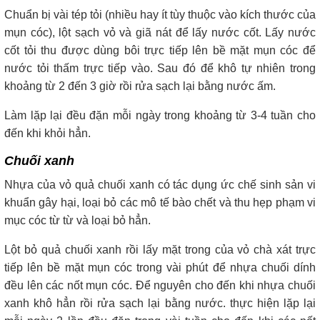
Chuẩn bị vài tép tỏi (nhiều hay ít tùy thuộc vào kích thước của
mụn cóc), lột sạch vỏ và giã nát để lấy nước cốt. Lấy nước
cốt tỏi thu được dùng bôi trực tiếp lên bề mặt mụn cóc để
nước tỏi thấm trực tiếp vào. Sau đó để khô tự nhiên trong
khoảng từ 2 đến 3 giờ rồi rửa sạch lại bằng nước ấm.
Làm lặp lại đều đặn mỗi ngày trong khoảng từ 3-4 tuần cho
đến khi khỏi hẳn.
Chuối xanh
Nhựa của vỏ quả chuối xanh có tác dụng ức chế sinh sản vi
khuẩn gây hại, loại bỏ các mô tế bào chết và thu hẹp phạm vi
mục cóc từ từ và loại bỏ hẳn.
Lột bỏ quả chuối xanh rồi lấy mặt trong của vỏ chà xát trực
tiếp lên bề mặt mụn cóc trong vài phút để nhựa chuối dính
đều lên các nốt mụn cóc. Để nguyên cho đến khi nhựa chuối
xanh khô hẳn rồi rửa sạch lại bằng nước. thực hiện lặp lại