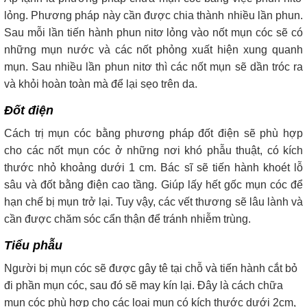
lỏng. Phương pháp này cần được chia thành nhiều lần phun.
Sau mỗi lần tiến hành phun nitơ lỏng vào nốt mụn cóc sẽ có
những mụn nước và các nốt phỏng xuất hiện xung quanh
mụn. Sau nhiều lần phun nitơ thì các nốt mụn sẽ dần tróc ra
và khỏi hoàn toàn mà để lại sẹo trên da.
Đốt điện
Cách trị mụn cóc bằng phương pháp đốt điện sẽ phù hợp
cho các nốt mụn cóc ở những nơi khó phẫu thuật, có kích
thước nhỏ khoảng dưới 1 cm. Bác sĩ sẽ tiến hành khoét lỗ
sâu và đốt bằng điện cao tầng. Giúp lấy hết gốc mụn cóc để
hạn chế bị mụn trở lại. Tuy vậy, các vết thương sẽ lâu lành và
cần được chăm sóc cẩn thận để tránh nhiễm trùng.
Tiểu phẫu
Người bị mụn cóc sẽ được gây tê tại chỗ và tiến hành cắt bỏ
đi phần mụn cóc, sau đó sẽ may kín lại. Đây là cách chữa
mụn cóc phù hợp cho các loại mụn có kích thước dưới 2cm,