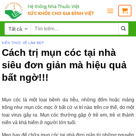
KIẾN THỨC VỀ LÀM ĐẸP
Cách trị mụn cóc tại nhà
siêu đơn giản mà hiệu quả
bất ngờ!!!
Mụn cóc là một loại bệnh da liễu, những đốm hoặc mảng
trông như mụn cóc mọc ở bất cứ vị trí nào trên cơ thể, do một
loại virus gây ra. Mụn cóc thường gặp ở trẻ em, trẻ vị thành
niên và khá hiếm ở người lớn tuổi.
Mẹo hay để chữa mụn cóc tại nhà đơn giản từ những nguyên