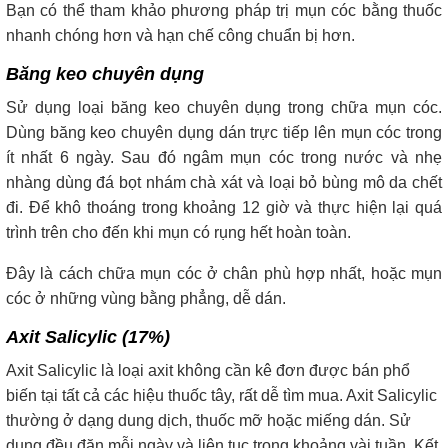
Bạn có thể tham khảo phương pháp trị mụn cóc bằng thuốc
nhanh chóng hơn và hạn chế công chuẩn bị hơn.
Băng keo chuyên dụng
Sử dụng loại băng keo chuyên dụng trong chữa mụn cóc.
Dùng băng keo chuyên dụng dán trực tiếp lên mụn cóc trong
ít nhất 6 ngày. Sau đó ngâm mụn cóc trong nước và nhẹ
nhàng dùng đá bọt nhám chà xát và loại bỏ bùng mô da chết
đi. Để khô thoáng trong khoảng 12 giờ và thực hiện lại quá
trình trên cho đến khi mụn có rụng hết hoàn toàn.
Đây là cách chữa mụn cóc ở chân phù hợp nhất, hoặc mụn
cóc ở những vùng bằng phẳng, dễ dán.
Axit Salicylic (17%)
Axit Salicylic là loại axit không cần kê đơn được bán phổ
biến tại tất cả các hiệu thuốc tây, rất dễ tìm mua. Axit Salicylic
thường ở dạng dung dịch, thuốc mỡ hoặc miếng dán. Sử
dụng đều đặn mỗi ngày và liên tục trong khoảng vài tuần. Kết