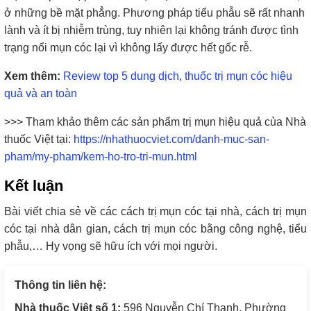
ở những bề mặt phẳng. Phương pháp tiểu phẫu sẽ rất nhanh
lành và ít bị nhiễm trùng, tuy nhiên lại không tránh được tình
trạng nổi mụn cóc lại vì không lấy được hết gốc rễ.
Xem thêm:
Review top 5 dung dịch, thuốc trị mụn cóc hiệu
quả và an toàn
>>> Tham khảo thêm các sản phẩm trị mụn hiệu quả của Nhà
thuốc Việt tại:
https://nhathuocviet.com/danh-muc-san-
pham/my-pham/kem-ho-tro-tri-mun.html
Kết luận
Bài viết chia sẻ về các cách trị mụn cóc tại nhà, cách trị mụn
cóc tại nhà dân gian, cách trị mụn cóc bằng công nghệ, tiểu
phẫu,… Hy vọng sẽ hữu ích với mọi người.
Thông tin liên hệ:
Nhà thuốc Việt số 1:
596 Nguyễn Chí Thanh, Phường