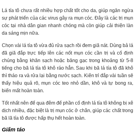
Lá tía tô chưa rất nhiều hợp chất tốt cho da, giúp ngăn ngừa
sự phát triển của các virus gây ra mụn cóc. Đây là các trị mụn
cóc tại nhà dân gian nhanh chóng mà còn giúp cải thiện làn
da sáng mịn nữa.
Chọn vài lá tía tô vừa đủ rửa sạch rồi đem giã nát. Dùng bả lá
đã giã đắp trực tiếp lên các nốt mụn cóc cần trị và cố định
chúng bằng khăn sạch hoặc băng gạc trong khoảng từ 5-8
tiếng cho bã lá tía tô khô ráo hẳn. Sau khi bã lá tía tô đã khô
thì tháo ra và rửa lại bằng nước sạch. Kiên trì đắp vài tuần sẽ
thấy hiệu quả rõ, mụn cóc teo nhỏ dần, khô và tự bong ra,
biến mất hoàn toàn.
Tốt nhất nên để qua đêm để phần cố định lá tía tô không bị xê
dịch nhiều, đặc biệt là trị mụn cóc ở chân, giúp các chất trong
bã lã tía tô được hấp thụ hết hoàn toàn.
Giấm táo