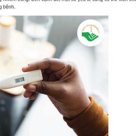
g bệnh.