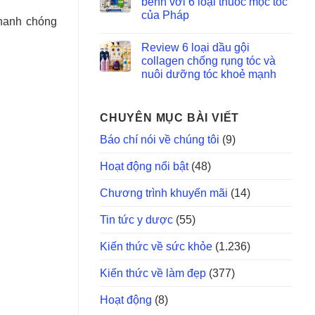
bềnh với 6 loại thuốc mọc tóc
của Pháp
nhanh chóng
Review 6 loại dầu gội
collagen chống rụng tóc và
nuôi dưỡng tóc khoẻ mạnh
CHUYÊN MỤC BÀI VIẾT
Báo chí nói về chúng tôi
(9)
Hoạt động nổi bật
(48)
Chương trình khuyến mãi
(14)
Tin tức y dược
(55)
Kiến thức về sức khỏe
(1.236)
Kiến thức về làm đẹp
(377)
Hoạt động
(8)