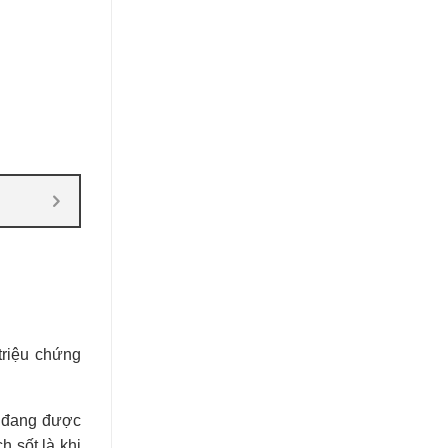
 triệu chứng
ể đang được
h sốt là khi