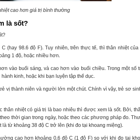
nhiệt cao hơn giá trị bình thường
m là sốt?
ốt?
C (hay 98.6 độ F). Tuy nhiên, trên thực tế, thì thân nhiệt củ
oảng 1 độ, hoặc nhiều hơn.
p hơn vào buổi sáng, và cao hơn vào buổi chiều. Trong một số 
 hành kinh, hoặc khi bạn luyện tập thể dục.
ẻ vị thành niên và người lớn một chút. Chính vì vậy, trẻ sơ sin
thân nhiệt có giá trị là bao nhiêu thì được xem là sốt. Bởi, th
 theo thời gian trong ngày, hoặc theo các phương pháp đo. Thư
 là từ khoảng 38 độ C trở lên (khi đo tại khoang miệng).
ộ thường cao hơn khoảng 0,6 độ C (1 độ F) so với khi đo tại k