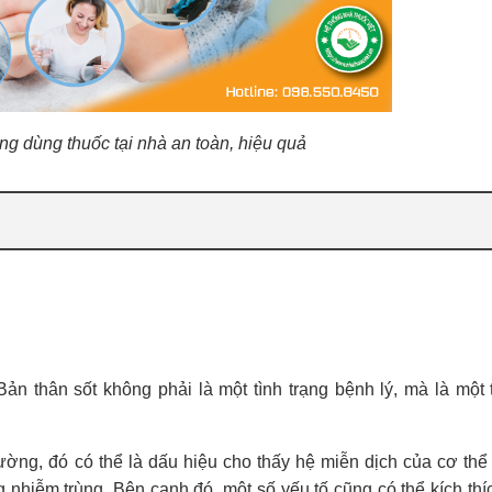
g dùng thuốc tại nhà an toàn, hiệu quả
 Bản thân sốt không phải là một tình trạng bệnh lý, mà là một
thường, đó có thể là dấu hiệu cho thấy hệ miễn dịch của cơ th
 nhiễm trùng. Bên cạnh đó, một số yếu tố cũng có thể kích thíc