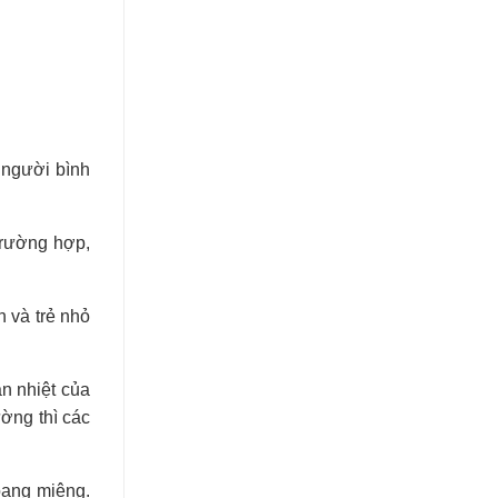
a người bình
trường hợp,
h và trẻ nhỏ
ân nhiệt của
ờng thì các
hoang miệng.