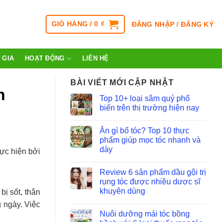
GIỎ HÀNG /
0
₫
ĐĂNG NHẬP / ĐĂNG KÝ
 GIA
HOẠT ĐỘNG
LIÊN HỆ
BÀI VIẾT MỚI CẬP NHẬT
n
Top 10+ loại sâm quý phổ
biến trên thị trường hiện nay
Ăn gì bổ tóc? Top 10 thực
phẩm giúp mọc tóc nhanh và
dày
hực hiện bởi
Review 6 sản phẩm dầu gội trị
rụng tóc được nhiều dược sĩ
khuyên dùng
bị sốt, thân
g ngày. Việc
Nuôi dưỡng mái tóc bồng