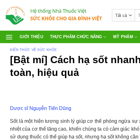
GIỚI THIỆU
THỰC PHẨM CHỨC NĂNG
MỸ PHẨM
KIẾN THỨC VỀ SỨC KHỎE
[Bật mí] Cách hạ sốt nhan
toàn, hiệu quả
Dược sĩ Nguyễn Tiến Dũng
Sốt là một hiện tượng sinh lý giúp cơ thể phòng ngừa sự x
nhiệt của cơ thể tăng cao, khiến chúng ta có cảm giác kh
sử dụng thuốc có thể giúp hạ sốt, nhưng hạ sốt không cần