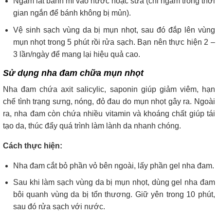
Ngâm lát bánh mì vào nước hoặc sữa (chỉ ngâm trong thời
gian ngắn để bánh không bị mủn).
Vệ sinh sạch vùng da bị mụn nhọt, sau đó đắp lên vùng
mụn nhọt trong 5 phút rồi rửa sạch. Bạn nên thực hiện 2 –
3 lần/ngày để mang lại hiệu quả cao.
Sử dụng nha đam chữa mụn nhọt
Nha đam chứa axit salicylic, saponin giúp giảm viêm, hạn
chế tình trạng sưng, nóng, đỏ đau do mụn nhọt gây ra. Ngoài
ra, nha đam còn chứa nhiều vitamin và khoáng chất giúp tái
tạo da, thúc đẩy quá trình làm lành da nhanh chóng.
Cách thực hiện:
Nha đam cắt bỏ phần vỏ bên ngoài, lấy phần gel nha đam.
Sau khi làm sạch vùng da bị mụn nhọt, dùng gel nha đam
bôi quanh vùng da bị tổn thương. Giữ yên trong 10 phút,
sau đó rửa sạch với nước.