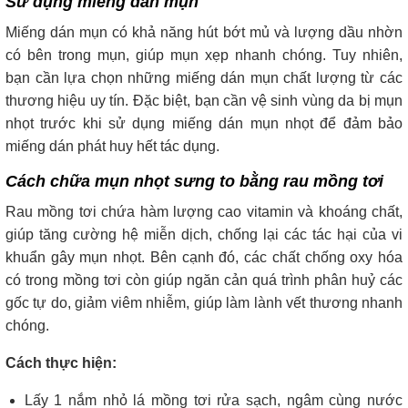
Sử dụng miếng dán mụn
Miếng dán mụn có khả năng hút bớt mủ và lượng dầu nhờn
có bên trong mụn, giúp mụn xẹp nhanh chóng. Tuy nhiên,
bạn cần lựa chọn những miếng dán mụn chất lượng từ các
thương hiệu uy tín. Đặc biệt, bạn cần vệ sinh vùng da bị mụn
nhọt trước khi sử dụng miếng dán mụn nhọt để đảm bảo
miếng dán phát huy hết tác dụng.
Cách chữa mụn nhọt sưng to bằng rau mồng tơi
Rau mồng tơi chứa hàm lượng cao vitamin và khoáng chất,
giúp tăng cường hệ miễn dịch, chống lại các tác hại của vi
khuẩn gây mụn nhọt. Bên cạnh đó, các chất chống oxy hóa
có trong mồng tơi còn giúp ngăn cản quá trình phân huỷ các
gốc tự do, giảm viêm nhiễm, giúp làm lành vết thương nhanh
chóng.
Cách thực hiện:
Lấy 1 nắm nhỏ lá mồng tơi rửa sạch, ngâm cùng nước