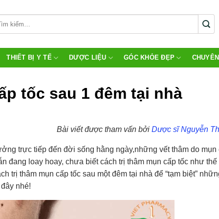
THIẾT BỊ Y TẾ
DƯỢC LIỆU
GÓC KHỎE ĐẸP
CHUYÊN
ấp tốc sau 1 đêm tại nhà
Bài viết được tham vấn bởi
Dược sĩ Nguyễn Th
ưởng trực tiếp đến đời sống hằng ngày,những vết thâm do mụn 
 vẫn đang loay hoay, chưa biết cách trị thâm mụn cấp tốc như th
ách trị thâm mụn cấp tốc sau một đêm tại nhà để “tạm biệt” nhữn
 đây nhé!