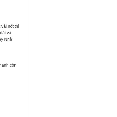
vài nốt thì
dài và
đây Nhà
chanh còn