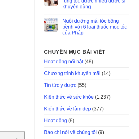
rụng tóc được nhiều dược sĩ
khuyên dùng
Nuôi dưỡng mái tóc bồng
bềnh với 6 loại thuốc mọc tóc
của Pháp
CHUYÊN MỤC BÀI VIẾT
Hoạt động nổi bật
(48)
Chương trình khuyến mãi
(14)
Tin tức y dược
(55)
Kiến thức về sức khỏe
(1.237)
Kiến thức về làm đẹp
(377)
Hoạt động
(8)
Báo chí nói về chúng tôi
(9)