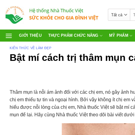
GIỚI THIỆU
THỰC PHẨM CHỨC NĂNG
MỸ PHẨM
KIẾN THỨC VỀ LÀM ĐẸP
Bật mí cách trị thâm mụn c
Thâm mụn là nỗi ám ảnh đối với các chị em, nó gây ảnh h
chị em thiếu tự tin và ngoại hình. Bởi vậy không ít chị em
hiểu được nỗi lòng của chị em, Nhà thuốc Việt sẽ bật mí c
mụn để lại. Hãy cùng Nhà thuốc Việt theo dõi bài viết dưới