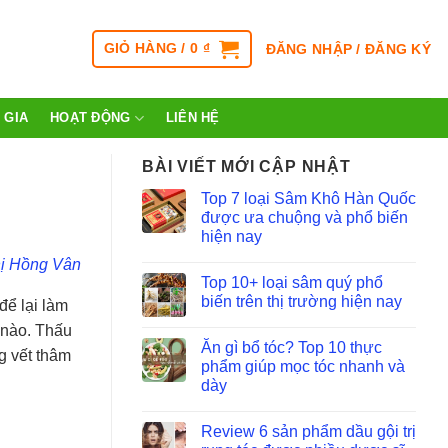
GIỎ HÀNG /
0
₫
ĐĂNG NHẬP / ĐĂNG KÝ
 GIA
HOẠT ĐỘNG
LIÊN HỆ
BÀI VIẾT MỚI CẬP NHẬT
Top 7 loại Sâm Khô Hàn Quốc
được ưa chuộng và phổ biến
hiện nay
ị Hồng Vân
Top 10+ loại sâm quý phổ
biến trên thị trường hiện nay
để lại làm
ế nào. Thấu
Ăn gì bổ tóc? Top 10 thực
g vết thâm
phẩm giúp mọc tóc nhanh và
dày
Review 6 sản phẩm dầu gội trị