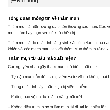
Nội dung
Tổng quan thông tin về thâm mụn
Thâm mụn là hiện tượng da bị tổn thương sau mụn. Các vết
mụn thâm hay mụn sẹo sẽ khó chữa trị.
Thâm mụn là do quá trình tăng sinh sắc tố melanin quá c
khiến vỡ các mạch máu, tạo vết thâm. Mụn thâm thường xuấ
Thâm mụn từ đâu mà xuất hiện?
Các nguyên nhân gây thâm mụn phổ biến nhất như:
– Tự nặn mụn dẫn đến sưng viêm và tự vỡ do không loại 
– Trong quá trình lấy nhân mụn bị viêm nhiễm
– Không bảo vệ da dưới ánh nắng mặt trời
– Không điều trị mụn sớm làm mụn tái đi, tái lại nhiều lần