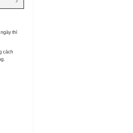
ngày thì
g cách
ng.