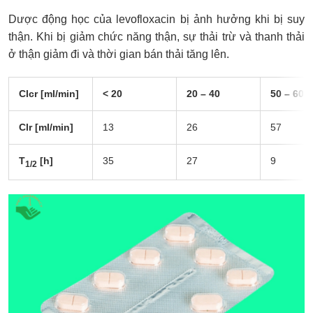
Dược động học của levofloxacin bị ảnh hưởng khi bị suy
thận. Khi bị giảm chức năng thận, sự thải trừ và thanh thải
ở thận giảm đi và thời gian bán thải tăng lên.
Clcr [ml/min]
< 20
20 – 40
50 – 60
Clr [ml/min]
13
26
57
T
[h]
35
27
9
1/2