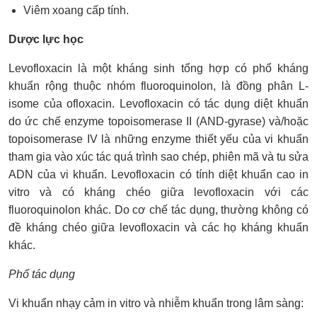
Viêm xoang cấp tính.
Dược lực học
Levofloxacin là một kháng sinh tổng hợp có phổ kháng
khuẩn rộng thuộc nhóm fluoroquinolon, là đồng phân L-
isome của ofloxacin. Levofloxacin có tác dụng diệt khuẩn
do ức chế enzyme topoisomerase II (AND-gyrase) và/hoặc
topoisomerase IV là những enzyme thiết yếu của vi khuẩn
tham gia vào xúc tác quá trình sao chép, phiên mã và tu sửa
ADN của vi khuẩn. Levofloxacin có tính diệt khuẩn cao in
vitro và có kháng chéo giữa levofloxacin với các
fluoroquinolon khác. Do cơ chế tác dụng, thường không có
đề kháng chéo giữa levofloxacin và các họ kháng khuẩn
khác.
Phổ tác dụng
Vi khuẩn nhạy cảm in vitro và nhiễm khuẩn trong lâm sàng: