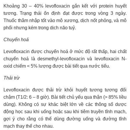
Khoảng 30 – 40% levofloxacin gắn kết với protein huyết
tương. Trạng thái ổn định đạt được trong vòng 3 ngày.
Thuốc thâm nhập tốt vào mô xương, dịch nốt phỏng, và mô
phổi nhưng kém trong dịch não tuỷ.
Chuyển hoá
Levofloxacin được chuyển hoá ở mức độ rất thấp, hai chất
chuyển hoá là desmethyl-levofloxacin và levofloxacin N-
oxid chiếm < 5% lượng được bài tiết qua nước tiểu.
Thải trừ
Levofloxacin được thải trừ khỏi huyết tương tương đối
chậm (T1/2: 6 – 8 giờ). Bài tiết chủ yếu qua thận (> 85% liều
dùng). Không có sự khác biệt lớn về các thông số dược
động học sau khi uống hoặc sau khi tiêm truyền tĩnh mạch,
gợi ý cho rằng có thể dùng đường uống và đường tĩnh
mạch thay thế cho nhau.