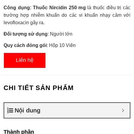
Được
Công dụng: Thuốc Nircidin 250 mg
là thuốc điều trị các
xếp
hạng
trường hợp nhiễm khuẩn do các vi khuẩn nhạy cảm với
0.0
levofloxacin gây ra.
5
sao
Đối tượng sử dụng
: Người lớn
Quy cách đóng gói
: Hộp 10 Viên
Liên hệ
CHI TIẾT SẢN PHẨM
Nội dung
Thành phần