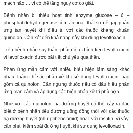
mạch não,… vì có thể tăng nguy cơ co giật.
Bệnh nhân bị thiếu hoạt tính enzyme glucose – 6 –
phosphat dehydrogenase tiềm ẩn hoặc thật sự dễ gặp phản
ứng tan huyết khi điều trị với các thuốc kháng khuẩn
quinolon. Cần xét đến khả năng này khi dùng levofloxacin.
Trên bệnh nhân suy thận, phải điều chỉnh liều levofloxacin
vì levofloxacin được bài tiết chủ yếu qua thận.
Phản ứng mẫn cảm với nhiều biểu hiện lâm sàng khác
nhau, thậm chí sốc phản vệ khi sử dụng levofloxacin, bao
gồm cả quinolon. Cần ngưng thuốc nếu có dấu hiệu phản
ứng mẫn cảm và áp dụng các biện pháp xử trí phù hợp.
Như với các quinolon, hạ đường huyết có thể xảy ra đặc
biệt ở bệnh nhân tiểu đường uống đồng thời với các thuốc
hạ đường huyết (như glibenclamid) hoặc với insulin. Vì vậy,
cần phải kiểm soát đường huyết khi sử dụng levofloxacin.