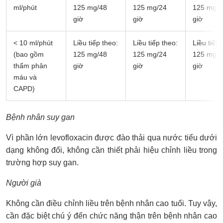
ml/phút
125 mg/48
125 mg/24
125 mg/1
giờ
giờ
giờ
< 10 ml/phút
Liều tiếp theo:
Liều tiếp theo:
Liều tiếp 
(bao gồm
125 mg/48
125 mg/24
125 mg/2
thẩm phân
giờ
giờ
giờ
máu và
CAPD)
Bệnh nhân suy gan
Vì phần lớn levofloxacin được đào thải qua nước tiểu dưới
dạng không đổi, không cần thiết phải hiệu chỉnh liều trong
trường hợp suy gan.
Người già
Không cần điều chỉnh liều trên bệnh nhân cao tuổi. Tuy vậy,
cần đặc biệt chú ý đến chức năng thận trên bệnh nhân cao