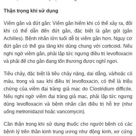
Thận trọng khi sử dụng
Viêm gân và đứt gân: Viêm gân hiếm khi có thể xảy ra, đôi
khi có thể dẫn đến đứt gân, đặc biệt là gân gót (gân
Achilles). Bệnh nhân lớn tuổi dễ bị viêm gân hơn. Nguy cơ
đứt gân có thể gia tăng khi dùng chung với corticoid. Nếu
nghi ngờ viêm gân, phải lập tức ngưng điều trị levofloxacin
và phải để cho gân đang tổn thương được nghỉ ngơi.
Tiêu chảy, đặc biệt là tiêu chảy nặng, dai dẳng, và/hoặc có
máu, trong và sau khi điều trị levofloxacin, có thể là triệu
chứng của viêm đại tràng giả mạc do Clostridium difficile.
Nếu nghi ngờ viêm đại tràng giả mạc, phải lập tức ngưng
dùng levofloxacin và bệnh nhân cần điều trị hỗ trợ (như
uống metronidazol hoặc vancomycin).
Cần thận trọng khi sử dụng thuốc cho người bệnh có các
bệnh lý trên thần kinh trung ương như động kinh, xơ cứng