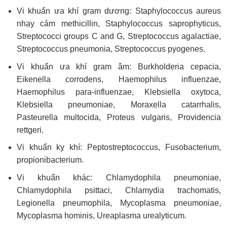
Vi khuẩn ưa khí gram dương: Staphylococcus aureus
nhạy cảm methicillin, Staphylococcus saprophyticus,
Streptococci groups C and G, Streptococcus agalactiae,
Streptococcus pneumonia, Streptococcus pyogenes.
Vi khuẩn ưa khí gram âm: Burkholderia cepacia,
Eikenella corrodens, Haemophilus influenzae,
Haemophilus para-influenzae, Klebsiella oxytoca,
Klebsiella pneumoniae, Moraxella catarrhalis,
Pasteurella multocida, Proteus vulgaris, Providencia
rettgeri.
Vi khuẩn kỵ khí: Peptostreptococcus, Fusobacterium,
propionibacterium.
Vi khuẩn khác: Chlamydophila pneumoniae,
Chlamydophila psittaci, Chlamydia trachomatis,
Legionella pneumophila, Mycoplasma pneumoniae,
Mycoplasma hominis, Ureaplasma urealyticum.