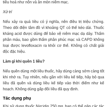
tiêu hoá như nôn và ăn mòn niêm mạc.
Xử trí
Nếu xảy ra quá liều có ý nghĩa, nên điều trị triệu chứng.
Theo dõi điện tâm đồ vì khoảng QT có thể kéo dài. Thuốc
kháng acid được dùng để bảo vệ niêm mạc dạ dày. Thẩm
phân máu, bao gồm thẩm phân phúc mạc và CAPD không
loại được levofloxacin ra khỏi cơ thể. Không có chất giải
độc đặc hiệu.
Làm gì khi quên 1 liều?
Nếu quên dùng một liều thuốc, hãy dùng càng sớm càng tốt
khi nhớ ra. Tuy nhiên, nếu gần với liều kế tiếp, hãy bỏ qua
liều đã quên và dùng liều kế tiếp vào thời điểm như kế
hoạch. Không dùng gấp đôi liều đã quy định.
Tác dụng phụ
Khi sử dụng thuốc Nircidin 250 mg, bạn có thể gặp các tác