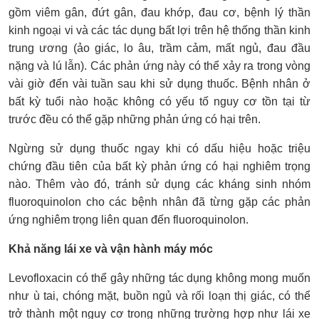
gồm viêm gân, đứt gân, đau khớp, đau cơ, bệnh lý thần
kinh ngoại vi và các tác dụng bất lợi trên hệ thống thần kinh
trung ương (ảo giác, lo âu, trầm cảm, mất ngủ, đau đầu
nặng và lú lẫn). Các phản ứng này có thể xảy ra trong vòng
vài giờ đến vài tuần sau khi sử dụng thuốc. Bệnh nhân ở
bất kỳ tuổi nào hoặc không có yếu tố nguy cơ tồn tại từ
trước đều có thể gặp những phản ứng có hại trên.
Ngừng sử dụng thuốc ngay khi có dấu hiệu hoặc triệu
chứng đầu tiên của bất kỳ phản ứng có hại nghiêm trọng
nào. Thêm vào đó, tránh sử dụng các kháng sinh nhóm
fluoroquinolon cho các bệnh nhân đã từng gặp các phản
ứng nghiêm trọng liên quan đến fluoroquinolon.
Khả năng lái xe và vận hành máy móc
Levofloxacin có thể gây những tác dụng không mong muốn
như ù tai, chóng mặt, buồn ngủ và rối loạn thị giác, có thể
trở thành một nguy cơ trong những trường hợp như lái xe