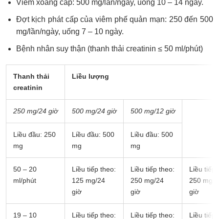
Viêm xoang cấp: 500 mg/lần/ngày, uống 10 – 14 ngày.
Đợt kịch phát cấp của viêm phế quản mạn: 250 đến 500
mg/lần/ngày, uống 7 – 10 ngày.
Bệnh nhân suy thận (thanh thải creatinin ≤ 50 ml/phút)
Thanh thải
Liều lượng
creatinin
250 mg/24 giờ
500 mg/24 giờ
500 mg/12 giờ
Liều đầu: 250
Liều đầu: 500
Liều đầu: 500
mg
mg
mg
50 – 20
Liều tiếp theo:
Liều tiếp theo:
Liều tiếp 
ml/phút
125 mg/24
250 mg/24
250 mg/1
giờ
giờ
giờ
19 – 10
Liều tiếp theo:
Liều tiếp theo:
Liều tiếp 