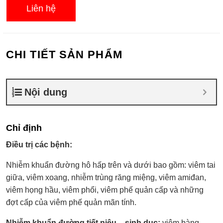
Liên hệ
CHI TIẾT SẢN PHẨM
Nội dung
Chỉ định
Điều trị các bệnh:
Nhiễm khuẩn đường hô hấp trên và dưới bao gồm: viêm tai
giữa, viêm xoang, nhiễm trùng răng miệng, viêm amiđan,
viêm họng hầu, viêm phổi, viêm phế quản cấp và những
đợt cấp của viêm phế quản mãn tính.
Nhiễm khuẩn đường tiết niệu – sinh dục:
viêm bàng