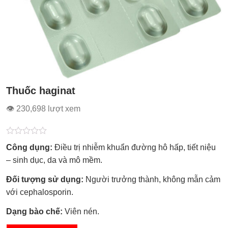
Thuốc haginat
👁 230,698 lượt xem
Được
Công dụng:
Điều trị nhiễm khuẩn đường hô hấp, tiết niệu
xếp
hạng
– sinh dục, da và mô mềm.
0.0
5
Đối tượng sử dụng:
Người trưởng thành, không mẫn cảm
sao
với cephalosporin.
Dạng bào chế:
Viên nén.