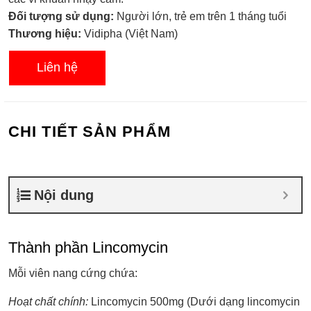
0.0
Đối tượng sử dụng:
Người lớn, trẻ em trên 1 tháng tuổi
5
sao
Thương hiệu:
Vidipha (Việt Nam)
Liên hệ
CHI TIẾT SẢN PHẨM
Nội dung
Thành phần Lincomycin
Mỗi viên nang cứng chứa:
Hoạt chất chính:
Lincomycin 500mg (Dưới dạng lincomycin