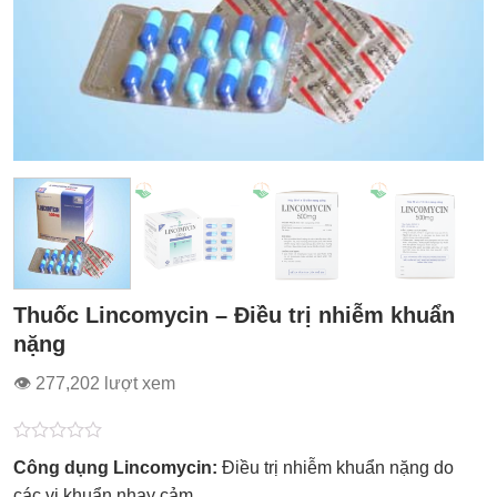
Thuốc Lincomycin – Điều trị nhiễm khuẩn
nặng
👁 277,202 lượt xem
Được
Công dụng Lincomycin:
Điều trị nhiễm khuẩn nặng do
xếp
hạng
các vi khuẩn nhạy cảm.