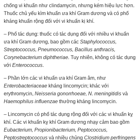
chống vi khuẩn như clindamycin, nhưng kém hiệu lực hơn.
Thuốc chủ yếu kìm khuẩn ưa khí Gram dương và có phổ
kháng khuẩn rộng đối với vi khuẩn kị khí.
– Phổ tác dụng: thuốc có tác dụng đối với nhiều vi khuẩn
ưa khí Gram dương, bao gồm các
Staphylococcus,
Streptococcus, Pneumococcus, Bacillus anthracis,
Corynebacterium diphtheriae.
Tuy nhiên, không có tác dụng
với
Enterococcus
.
– Phần lớn các vi khuẩn ưa khí Gram âm, như
Enterobacteriaceae
kháng lincomycin; khác với
erythromycin,
Neisseria gonorrhoeae, N. meningitidis
và
Haemophilus influenzae
thường kháng lincomycin.
– Lincomycin có phổ tác dụng rộng đối với các vi khuẩn kỵ
khí. Các vi khuẩn kỵ khí Gram dương nhạy cảm bao gồm
Eubacterium, Propionibacterium, Peptococcus,
Peptostreptococcus
và nhiều chủng
Clostridium perfringens