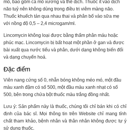
mô, bao gồm cả mô xương và thể dịch. Thuốc ít vào dịch
não tuỷ nên không dùng trong điều trị viêm màng não.
Thuốc khuếch tán qua nhau thai và phân bố vào sữa mẹ
với nồng độ 0,5 – 2,4 microgam/ml.
Lincomycin không loại được bằng thẩm phân máu hoặc
phúc mạc. Lincomycin bị bất hoạt một phần ở gan và được
bài xuất qua nước tiểu và phân, dưới dạng không biến đổi
và dạng chuyển hoá.
Đặc điểm
Viên nang cứng số 0, nhẵn bóng không méo mó, một đầu
màu xanh đậm có số 500, một đầu màu xanh nhạt có số
500, bên trong chứa bột thuốc màu trắng đồng nhất.
Lưu ý: Sản phẩm này là thuốc, chúng tôi chỉ bán khi có chỉ
định của bác sĩ. Mọi thông tin trên Website chỉ mang tính
chất tham khảo, bệnh nhân và thân nhân không được tự ý
sử dụng thuốc.