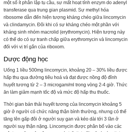
một số ít phân lập tụ cầu, sự mất hoạt tính enzym do adenyl
transferase qua trung gian plasmid. Sự methyl hóa
ribosome dẫn đến hiện tượng kháng chéo giữa lincomycin
và clindamycin. Đôi khi có sự kháng chéo một phần với
kháng sinh nhóm macrolid (erythromycin). Hiện tượng này
có thể do có sự tranh chấp giữa erythromycin và lincomycin
đối với vị trí gắn của riboxom.
Dược động học
Uống 1 liều 500mg lincomycin, khoảng 20 – 30% liều được
hấp thu qua đường tiêu hoá và đạt được nồng độ đỉnh
huyết tương từ 2 – 3 microgam/ml trong vòng 2-4 giờ. Thức
ăn làm giảm mạnh tốc độ và mức độ hấp thu thuốc.
Thời gian bán thải huyết tương của lincomycin khoảng 5
giờ ở người có chức năng thận bình thường, nhưng có thể
tăng lên gấp đôi ở người suy gan và kéo dài tới 3 lần ở
người suy thận nặng. Lincomycin được phân bố vào các