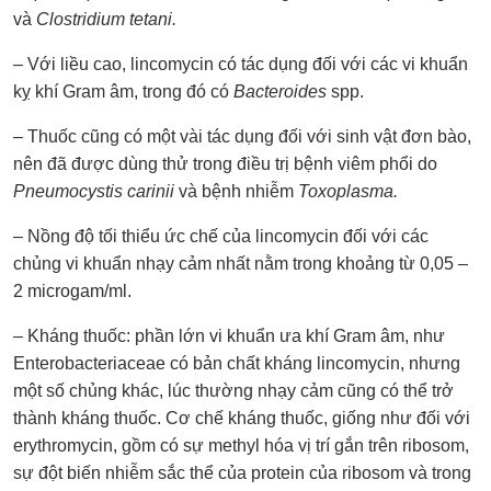
và
Clostridium tetani.
– Với liều cao, lincomycin có tác dụng đối với các vi khuẩn
kỵ khí Gram âm, trong đó có
Bacteroides
spp.
– Thuốc cũng có một vài tác dụng đối với sinh vật đơn bào,
nên đã được dùng thử trong điều trị bệnh viêm phổi do
Pneumocystis carinii
và bệnh nhiễm
Toxoplasma.
– Nồng độ tối thiểu ức chế của lincomycin đối với các
chủng vi khuẩn nhạy cảm nhất nằm trong khoảng từ 0,05 –
2 microgam/ml.
– Kháng thuốc: phần lớn vi khuẩn ưa khí Gram âm, như
Enterobacteriaceae có bản chất kháng lincomycin, nhưng
một số chủng khác, lúc thường nhạy cảm cũng có thể trở
thành kháng thuốc. Cơ chế kháng thuốc, giống như đối với
erythromycin, gồm có sự methyl hóa vị trí gắn trên ribosom,
sự đột biến nhiễm sắc thể của protein của ribosom và trong