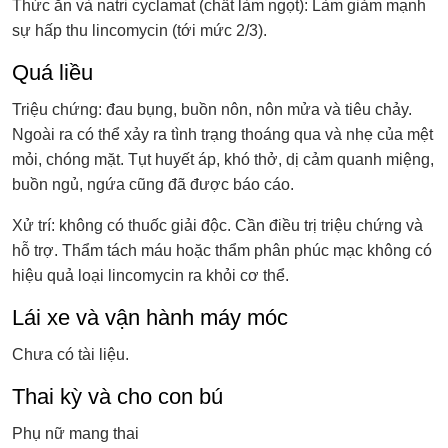
Thức ăn và natri cyclamat (chất làm ngọt): Làm giảm mạnh
sự hấp thu lincomycin (tới mức 2/3).
Quá liều
Triệu chứng: đau bụng, buồn nôn, nôn mửa và tiêu chảy.
Ngoài ra có thể xảy ra tình trạng thoáng qua và nhẹ của mệt
mỏi, chóng mặt. Tụt huyết áp, khó thở, dị cảm quanh miệng,
buồn ngủ, ngứa cũng đã được báo cáo.
Xử trí: không có thuốc giải độc. Cần điều trị triệu chứng và
hỗ trợ. Thẩm tách máu hoặc thẩm phân phúc mạc không có
hiệu quả loại lincomycin ra khỏi cơ thể.
Lái xe và vận hành máy móc
Chưa có tài liệu.
Thai kỳ và cho con bú
Phụ nữ mang thai