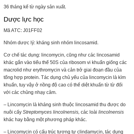
36 tháng kể từ ngày sản xuất.
Dược lực học
Mã ATC: J01FF02
Nhóm dược lý: kháng sinh nhóm lincosamid.
Cơ chế tác dụng: lincomycin, cũng như các lincosamid
khác gắn vào tiểu thể 50S của ribosom vi khuẩn giống các
macrolid như erythromycin và cản trở giai đoạn đầu của
tổng hợp protein. Tác dụng chủ yếu của lincomycin là kìm
khuẩn, tuy vậy ở nồng độ cao có thể diệt khuẩn từ từ đối
với các chủng nhạy cảm.
– Lincomycin là kháng sinh thuộc lincosamid thu được do
nuôi cấy
Streptomyces lincolnensis,
các loài
lincolnensis
khác hay bằng một phương pháp khác.
– Lincomycin có cấu trúc tương tự clindamycin, tác dụng