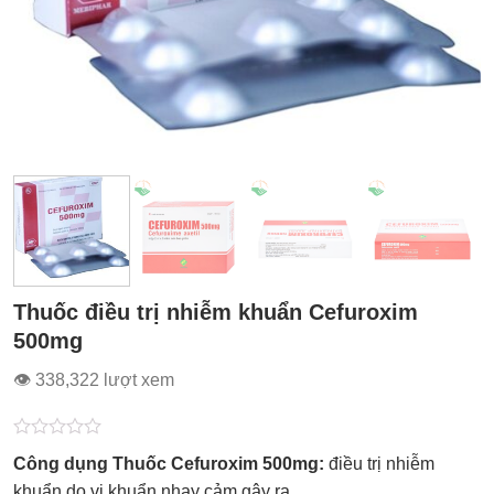
Thuốc điều trị nhiễm khuẩn Cefuroxim
500mg
👁 338,322 lượt xem
Được
Công dụng Thuốc Cefuroxim 500mg:
điều trị nhiễm
xếp
hạng
khuẩn do vi khuẩn nhạy cảm gây ra