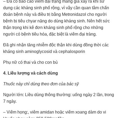
– Đã có báo cáo viêm đại trạng màng giả xãy ra khi sử
dụng các kháng sinh phổ rộng, vì vậy cần quan tâm chẩn
đoán bệnh này và điều trị bằng Metronidazol cho người
bệnh bị tiêu chyar nặng do dùng kháng sinh. Nên hết sức
thận trọng khi kê đơn kháng sinh phổ rộng cho những
người có bệnh tiêu hóa, đặc biệt là viêm đại tràng.
Đã ghi nhận tăng nhiễm độc thận khi dùng đồng thời các
kháng sinh aminoglycosid và cephalosporin
Phụ nữ có thai và cho con bú
4. Liều lượng và cách dùng
Thuốc này chỉ dùng theo đơn của bác sỹ
Người lớn: Liều dùng thông thường: uống ngày 2 lần, trong
7 ngày.
– Viêm họng:, viêm amidan hoặc viêm xoang dàm do vi