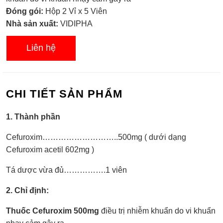
0.0
Đóng gói:
Hộp 2 Vỉ x 5 Viên
5
sao
Nhà sản xuất:
VIDIPHA
Liên hệ
CHI TIẾT SẢN PHẨM
1. Thành phần
Cefuroxim………………………..500mg ( dưới dạng
Cefuroxim acetil 602mg )
Tá dược vừa đủ…………….1 viên
2. Chỉ định:
Thuốc Cefuroxim 500mg
điều trị nhiễm khuẩn do vi khuẩn