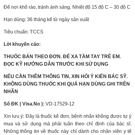
Để nơi khô ráo, tránh ánh sáng. Nhiệt độ 15 độ C – 30 độ C
Hạn dùng: 36 tháng kể từ ngày sản xuất
Tiêu chuẩn: TCCS
Lời khuyến cáo:
THUỐC BÁN THEO ĐƠN. ĐỂ XA TẦM TAY TRẺ EM.
ĐỌC KỸ HƯỚNG DẪN TRƯỚC KHI SỬ DỤNG
NẾU CẦN THÊM THÔNG TIN, XIN HỎI Ý KIẾN BÁC SỸ.
KHÔNG DÙNG THUỐC KHI QUÁ HẠN DÙNG GHI TRÊN
NHÃN
Số ĐK ( Visa.No ):
VD-17529-12
Xin lưu ý: Đây là thuốc kê đơn, bệnh nhân không được tự ý
mua và sử dụng mà phải tuân theo chỉ định của bác sĩ.
Những thông tin về thuốc này chỉ dành cho nhân viên y tế