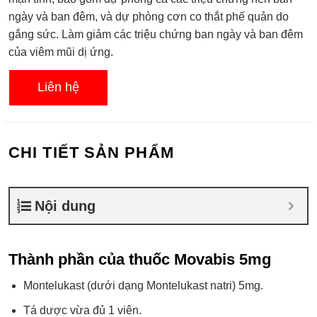
0.0
ngày và ban đêm, và dự phòng cơn co thắt phế quản do
5
sao
gắng sức. Làm giảm các triệu chứng ban ngày và ban đêm
của viêm mũi dị ứng.
Liên hệ
CHI TIẾT SẢN PHẨM
Nội dung
Thành phần của thuốc Movabis 5mg
Montelukast (dưới dạng Montelukast natri) 5mg.
Tá dược vừa đủ 1 viên.