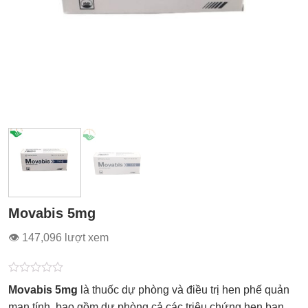
Movabis 5mg
👁 147,096 lượt xem
Được
Movabis 5mg
là thuốc dự phòng và điều trị hen phế quản
xếp
hạng
mạn tính, bao gồm dự phòng cả các triệu chứng hen ban