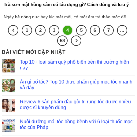
Trà sơn mật hồng sâm có tác dụng gì? Cách dùng và lưu ý
Ngày hè nóng nực hay lúc mệt mỏi, có một ấm trà thảo mộc để...
1
2
3
4
5
6
7
…
58
BÀI VIẾT MỚI CẬP NHẬT
Top 10+ loại sâm quý phổ biến trên thị trường hiện
nay
Ăn gì bổ tóc? Top 10 thực phẩm giúp mọc tóc nhanh
và dày
Review 6 sản phẩm dầu gội trị rụng tóc được nhiều
dược sĩ khuyên dùng
Nuôi dưỡng mái tóc bồng bềnh với 6 loại thuốc mọc
tóc của Pháp