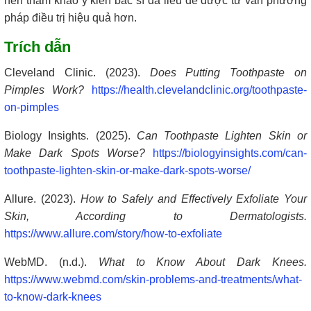
nên tham khảo ý kiến bác sĩ da liễu để được tư vấn phương
pháp điều trị hiệu quả hơn.
Trích dẫn
Cleveland Clinic. (2023).
Does Putting Toothpaste on
Pimples Work?
https://health.clevelandclinic.org/toothpaste-
on-pimples
Biology Insights. (2025).
Can Toothpaste Lighten Skin or
Make Dark Spots Worse?
https://biologyinsights.com/can-
toothpaste-lighten-skin-or-make-dark-spots-worse/
Allure. (2023).
How to Safely and Effectively Exfoliate Your
Skin, According to Dermatologists.
https://www.allure.com/story/how-to-exfoliate
WebMD. (n.d.).
What to Know About Dark Knees.
https://www.webmd.com/skin-problems-and-treatments/what-
to-know-dark-knees