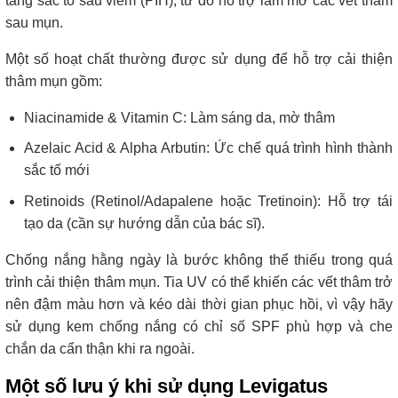
tăng sắc tố sau viêm (PIH), từ đó hỗ trợ làm mờ các vết thâm
sau mụn.
Một số hoạt chất thường được sử dụng để hỗ trợ cải thiện
thâm mụn gồm:
Niacinamide & Vitamin C: Làm sáng da, mờ thâm
Azelaic Acid & Alpha Arbutin: Ức chế quá trình hình thành
sắc tố mới
Retinoids (Retinol/Adapalene hoặc Tretinoin): Hỗ trợ tái
tạo da (cần sự hướng dẫn của bác sĩ).
Chống nắng hằng ngày là bước không thể thiếu trong quá
trình cải thiện thâm mụn. Tia UV có thể khiến các vết thâm trở
nên đậm màu hơn và kéo dài thời gian phục hồi, vì vậy hãy
sử dụng kem chống nắng có chỉ số SPF phù hợp và che
chắn da cẩn thận khi ra ngoài.
Một số lưu ý khi sử dụng Levigatus