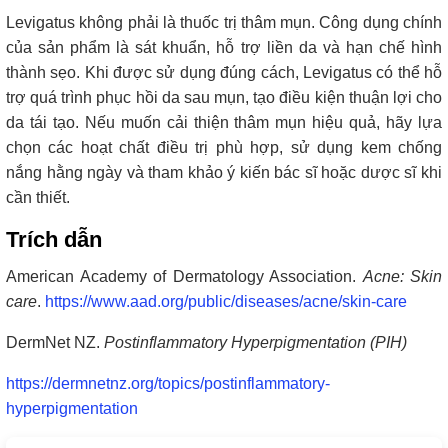
Levigatus không phải là thuốc trị thâm mụn. Công dụng chính
của sản phẩm là sát khuẩn, hỗ trợ liền da và hạn chế hình
thành sẹo. Khi được sử dụng đúng cách, Levigatus có thể hỗ
trợ quá trình phục hồi da sau mụn, tạo điều kiện thuận lợi cho
da tái tạo. Nếu muốn cải thiện thâm mụn hiệu quả, hãy lựa
chọn các hoạt chất điều trị phù hợp, sử dụng kem chống
nắng hằng ngày và tham khảo ý kiến bác sĩ hoặc dược sĩ khi
cần thiết.
Trích dẫn
American Academy of Dermatology Association.
Acne: Skin
care
.
https://www.aad.org/public/diseases/acne/skin-care
DermNet NZ.
Postinflammatory Hyperpigmentation (PIH)
https://dermnetnz.org/topics/postinflammatory-
hyperpigmentation