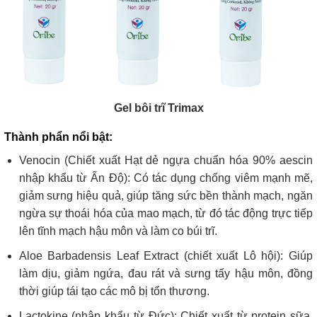
Gel bôi trĩ Trimax
Thành phẩn nổi bật:
Venocin (Chiết xuất Hạt dẻ ngựa chuẩn hóa 90% aescin
nhập khẩu từ Ấn Độ): Có tác dụng chống viêm mạnh mẽ,
giảm sưng hiệu quả, giúp tăng sức bền thành mạch, ngăn
ngừa sự thoái hóa của mao mạch, từ đó tác động trực tiếp
lên tĩnh mạch hậu môn và làm co búi trĩ.
Aloe Barbadensis Leaf Extract (chiết xuất Lô hội): Giúp
làm dịu, giảm ngứa, đau rát và sưng tấy hậu môn, đồng
thời giúp tái tạo các mô bị tổn thương.
Lactokine (nhập khẩu từ Đức): Chiết xuất từ protein sữa,