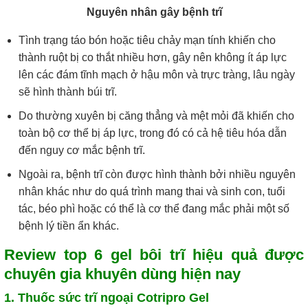
Nguyên nhân gây bệnh trĩ
Tình trạng táo bón hoặc tiêu chảy mạn tính khiến cho
thành ruột bị co thắt nhiều hơn, gây nên không ít áp lực
lên các đám tĩnh mạch ở hậu môn và trực tràng, lâu ngày
sẽ hình thành búi trĩ.
Do thường xuyên bị căng thẳng và mệt mỏi đã khiến cho
toàn bộ cơ thể bị áp lực, trong đó có cả hệ tiêu hóa dẫn
đến nguy cơ mắc bệnh trĩ.
Ngoài ra, bệnh trĩ còn được hình thành bởi nhiều nguyên
nhân khác như do quá trình mang thai và sinh con, tuổi
tác, béo phì hoặc có thể là cơ thể đang mắc phải một số
bệnh lý tiền ẩn khác.
Review top 6 gel bôi trĩ hiệu quả được
chuyên gia khuyên dùng hiện nay
1. Thuốc sức trĩ ngoại Cotripro Gel