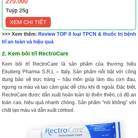
270.000
Tuýp 25g
XEM CHI TIẾT
>>> Xem thêm:
Review TOP 8 loại TPCN & thuốc trị bệnh
trĩ an toàn và hiệu quả
2. Kem bôi trĩ RectroCare
Kem bôi trĩ RectroCare là sản phẩm của thương hiệu
Ekuberg Pharma S.R.L – Italy. Sản phẩm nổi bật với công
dụng bảo vệ trực tràng – hậu môn giúp làm dịu cơn đau,
ngưng ra máu và tạo cảm giác dễ chịu khi đi ngoài. Đặc biệt,
RectroCare được dẫn xuất hoàn toàn từ thiên thiên, có độ an
toàn cao, hiệu quả nhanh chóng. Sản phẩm “nói không” với
chất tạo màu và dẫn xuất cortisol.