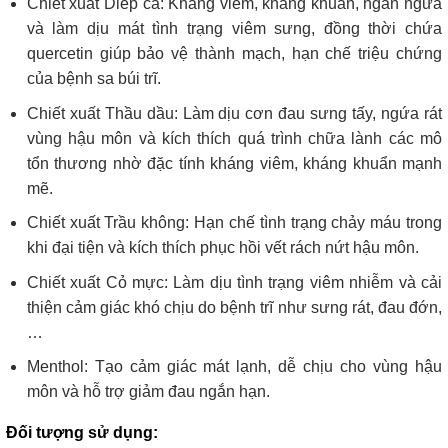
Chiết xuất Diếp cá: Kháng viêm, kháng khuẩn, ngăn ngừa
và làm dịu mát tình trạng viêm sưng, đồng thời chứa
quercetin giúp bảo vệ thành mạch, hạn chế triệu chứng
của bệnh sa búi trĩ.
Chiết xuất Thầu dầu: Làm dịu cơn đau sưng tấy, ngứa rát
vùng hậu môn và kích thích quá trình chữa lành các mô
tổn thương nhờ đặc tính kháng viêm, kháng khuẩn mạnh
mẽ.
Chiết xuất Trầu không: Hạn chế tình trạng chảy máu trong
khi đại tiện và kích thích phục hồi vết rách nứt hậu môn.
Chiết xuất Cỏ mực: Làm dịu tình trạng viêm nhiễm và cải
thiện cảm giác khó chịu do bệnh trĩ như sưng rát, đau đớn,
…
Menthol: Tạo cảm giác mát lạnh, dễ chịu cho vùng hậu
môn và hỗ trợ giảm đau ngắn hạn.
Đối tượng sử dụng: