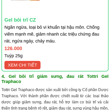
Gel bôi trĩ CZ
Ngăn ngừa, loại bỏ vi khuẩn tại hậu môn. Chống
viêm mạnh mẽ, giảm nhanh các triệu chứng đau
rát, ngứa ngáy, chảy máu.
126.000
Tuýp 25g
XEM CHI TIẾT
4. Gel bôi trĩ giảm sưng, đau rát Tottri Gel
Traphaco
Tottri Gel Traphaco được sản xuất bởi công ty Cổ phần Dược
Traphaco. Với thành phần được chiết xuất từ các loại thảo
dược giúp giảm sưng, đau rát, hỗ trợ làm co búi trĩ và cải
thiện tình trạng bệnh rõ rệt, giảm đau rát, sưng vùng hậu môn,