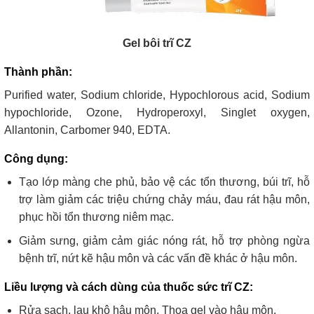
Gel bôi trĩ CZ
Thành phần:
Purified water, Sodium chloride, Hypochlorous acid, Sodium
hypochloride, Ozone, Hydroperoxyl, Singlet oxygen,
Allantonin, Carbomer 940, EDTA.
Công dụng:
Tạo lớp màng che phủ, bảo vệ các tổn thương, búi trĩ, hỗ
trợ làm giảm các triệu chứng chảy máu, đau rát hậu môn,
phục hồi tổn thương niêm mạc.
Giảm sưng, giảm cảm giác nóng rát, hỗ trợ phòng ngừa
bệnh trĩ, nứt kẽ hậu môn và các vấn đề khác ở hậu môn.
Liều lượng và cách dùng của thuốc sức trĩ CZ:
Rửa sạch, lau khô hậu môn. Thoa gel vào hậu môn.