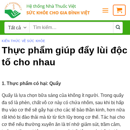
KIẾN THỨC VỀ SỨC KHỎE
Thực phẩm giúp đẩy lùi độc
tố cho nhau
1. Thực phẩm có hại: Quẩy
Quẩy là lựa chọn bữa sáng của không ít người. Trong quẩy
đa số là phèn, chất vô cơ này có chứa nhôm, sau khi bị hấp
thụ vào cơ thể sẽ gây hại cho các tế bào thần kinh, hơn nữa
rất khó bị đào thải mà từ từ tích lũy trong cơ thể. Tác hại cho
cơ thể nếu thường xuyên ăn là trí nhớ giảm sút, trầm cảm,