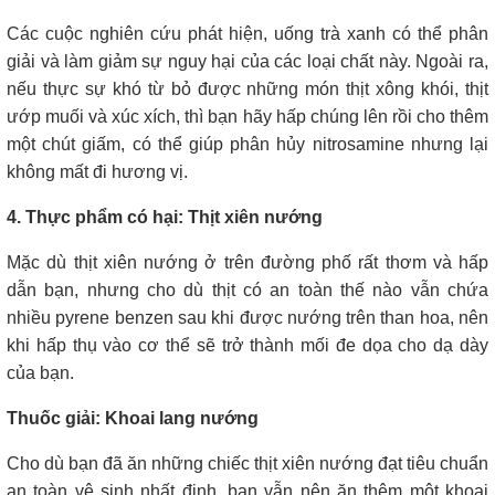
Các cuộc nghiên cứu phát hiện, uống trà xanh có thể phân
giải và làm giảm sự nguy hại của các loại chất này. Ngoài ra,
nếu thực sự khó từ bỏ được những món thịt xông khói, thịt
ướp muối và xúc xích, thì bạn hãy hấp chúng lên rồi cho thêm
một chút giấm, có thể giúp phân hủy nitrosamine nhưng lại
không mất đi hương vị.
4. Thực phẩm có hại: Thịt xiên nướng
Mặc dù thịt xiên nướng ở trên đường phố rất thơm và hấp
dẫn bạn, nhưng cho dù thịt có an toàn thế nào vẫn chứa
nhiều pyrene benzen sau khi được nướng trên than hoa, nên
khi hấp thụ vào cơ thể sẽ trở thành mối đe dọa cho dạ dày
của bạn.
Thuốc giải: Khoai lang nướng
Cho dù bạn đã ăn những chiếc thịt xiên nướng đạt tiêu chuẩn
an toàn vệ sinh nhất định, bạn vẫn nên ăn thêm một khoai