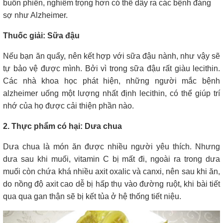
buồn phiền, nghiêm trọng hơn có thể dây ra các bệnh đáng
sợ như Alzheimer.
Thuốc giải: Sữa đậu
Nếu bạn ăn quẩy, nên kết hợp với sữa đậu nành, như vậy sẽ
tự bảo vệ được mình. Bởi vì trong sữa đậu rất giàu lecithin.
Các nhà khoa học phát hiện, những người mắc bệnh
alzheimer uống một lượng nhất định lecithin, có thể giúp trí
nhớ của họ được cải thiện phần nào.
2. Thực phẩm có hại: Dưa chua
Dưa chua là món ăn được nhiều người yêu thích. Nhưng
dưa sau khi muối, vitamin C bị mất đi, ngoài ra trong dưa
muối còn chứa khá nhiều axit oxalic và canxi, nên sau khi ăn,
do nồng độ axit cao dễ bị hấp thụ vào đường ruột, khi bài tiết
qua qua gan thận sẽ bị kết tủa ở hệ thống tiết niệu.