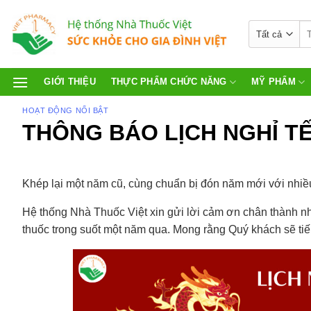
GIỚI THIỆU
THỰC PHẨM CHỨC NĂNG
MỸ PHẨM
HOẠT ĐỘNG NỔI BẬT
THÔNG BÁO LỊCH NGHỈ T
Khép lại một năm cũ, cùng chuẩn bị đón năm mới với nhi
Hệ thống Nhà Thuốc Việt xin gửi lời cảm ơn chân thành n
thuốc trong suốt một năm qua. Mong rằng Quý khách sẽ tiế