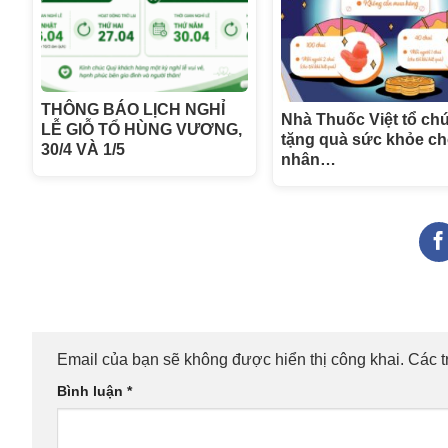
THÔNG BÁO LỊCH NGHỈ
Nhà Thuốc Việt tổ ch
LỄ GIỖ TỔ HÙNG VƯƠNG,
tặng quà sức khỏe ch
30/4 VÀ 1/5
nhân…
Email của bạn sẽ không được hiển thị công khai.
Các 
Bình luận
*