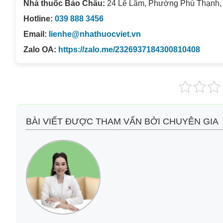
Nhà thuốc Bảo Châu:
24 Lê Lâm, Phường Phú Thạnh,
Hotline:
039 888 3456
Email:
lienhe@nhathuocviet.vn
Zalo OA:
https://zalo.me/2326937184300810408
BÀI VIẾT ĐƯỢC THAM VẤN BỞI CHUYÊN GIA