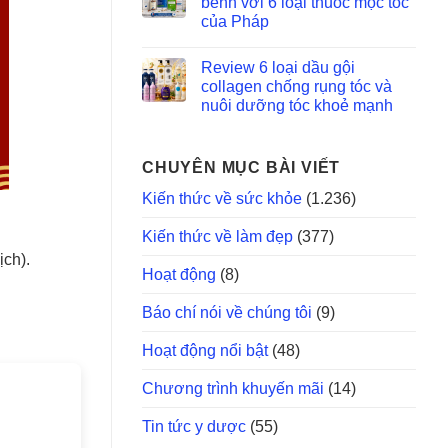
bềnh với 6 loại thuốc mọc tóc
của Pháp
Review 6 loại dầu gội
collagen chống rụng tóc và
nuôi dưỡng tóc khoẻ mạnh
CHUYÊN MỤC BÀI VIẾT
Kiến thức về sức khỏe
(1.236)
Kiến thức về làm đẹp
(377)
ịch).
Hoạt động
(8)
Báo chí nói về chúng tôi
(9)
Hoạt động nổi bật
(48)
Chương trình khuyến mãi
(14)
Tin tức y dược
(55)