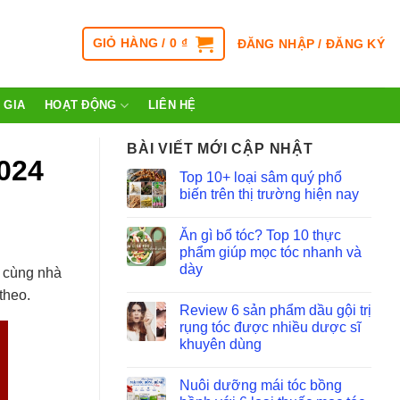
GIỎ HÀNG /
0
₫
ĐĂNG NHẬP / ĐĂNG KÝ
 GIA
HOẠT ĐỘNG
LIÊN HỆ
BÀI VIẾT MỚI CẬP NHẬT
2024
Top 10+ loại sâm quý phổ
biến trên thị trường hiện nay
Ăn gì bổ tóc? Top 10 thực
phẩm giúp mọc tóc nhanh và
dày
h cùng nhà
theo.
Review 6 sản phẩm dầu gội trị
rụng tóc được nhiều dược sĩ
khuyên dùng
Nuôi dưỡng mái tóc bồng