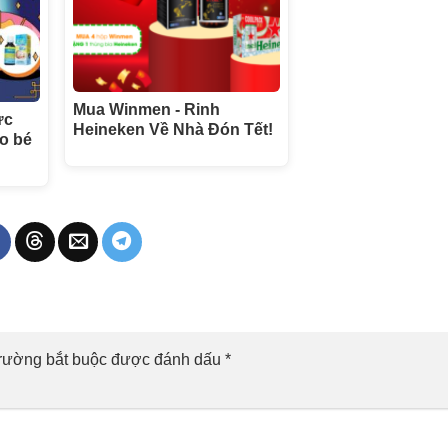
Mua Winmen - Rinh
ức
Heineken Về Nhà Đón Tết!
o bé
trường bắt buộc được đánh dấu
*