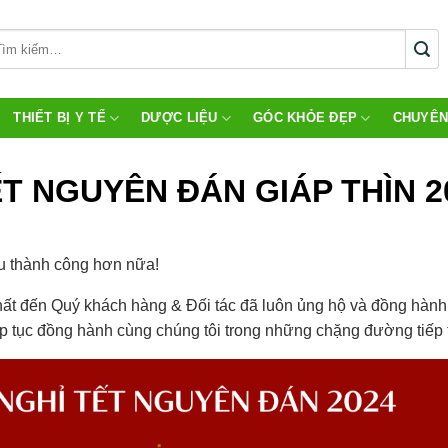
THIẾT BỊ Y TẾ
DƯỢC LIỆU
GÓC KHỎE ĐẸP
CHUYÊN
ẾT NGUYÊN ĐÁN GIÁP THÌN 
ều thành công hơn nữa!
hất đến Quý khách hàng & Đối tác đã luôn ủng hộ và đồng hàn
p tục đồng hành cùng chúng tôi trong những chặng đường tiếp 