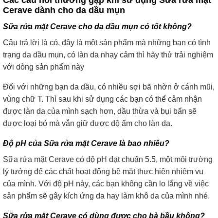
Cerave dành cho da dầu mụn
Sữa rửa mặt Cerave cho da dầu mụn có tốt không?
Câu trả lời là có, đây là một sản phẩm mà những bạn có tình
trạng da dầu mụn, có làn da nhạy cảm thì hãy thử trải nghiệm
với dòng sản phẩm này
Đối với những bạn da dầu, có nhiều sợi bã nhờn ở cánh mũi,
vùng chữ T. Thì sau khi sử dụng các bạn có thể cảm nhận
được làn da của mình sạch hơn, dầu thừa và bụi bẩn sẽ
được loại bỏ mà vẫn giữ được độ ẩm cho làn da.
Độ pH của Sữa rửa mặt Cerave là bao nhiêu?
Sữa rửa mặt Cerave có độ pH đạt chuẩn 5.5, một môi trường
lý tưởng để các chất hoạt động bề mặt thực hiện nhiệm vụ
của mình. Với độ pH này, các bạn không cần lo lắng về việc
sản phẩm sẽ gây kích ứng da hay làm khô da của mình nhé.
Sữa rửa mặt Cerave có dùng được cho bà bầu không?