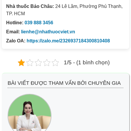
Nhà thuốc Bảo Châu:
24 Lê Lâm, Phường Phú Thạnh,
TP. HCM
Hotline:
039 888 3456
Email:
lienhe@nhathuocviet.vn
Zalo OA:
https://zalo.me/2326937184300810408
1/5 - (1 bình chọn)
BÀI VIẾT ĐƯỢC THAM VẤN BỞI CHUYÊN GIA