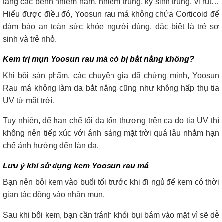
tăng các bệnh nhiễm nấm, nhiễm trùng, ký sinh trùng, vi rút…
Hiểu được điều đó, Yoosun rau má không chứa Corticoid để
đảm bảo an toàn sức khỏe người dùng, đặc biệt là trẻ sơ
sinh và trẻ nhỏ.
Kem trị mụn Yoosun rau má có bị bắt nắng không?
Khi bôi sản phẩm, các chuyên gia đã chứng minh, Yoosun
Rau má không làm da bắt nắng cũng như không hấp thụ tia
UV từ mặt trời.
Tuy nhiên, để hạn chế tối đa tổn thương trên da do tia UV thì
không nên tiếp xúc với ánh sáng mặt trời quá lâu nhằm hạn
chế ảnh hưởng đến làn da.
Lưu ý khi sử dụng kem Yoosun rau má
Bạn nên bôi kem vào buổi tối trước khi đi ngủ để kem có thời
gian tác động vào nhân mụn.
Sau khi bôi kem, bạn cần tránh khói bụi bám vào mặt vì sẽ dễ