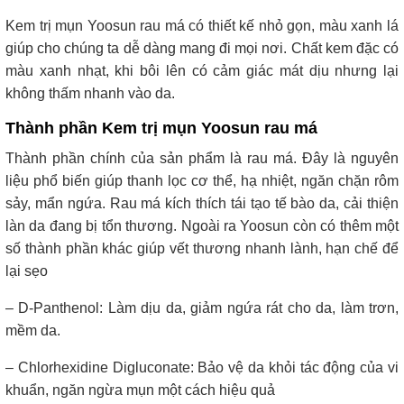
Kem trị mụn Yoosun rau má có thiết kế nhỏ gọn, màu xanh lá
giúp cho chúng ta dễ dàng mang đi mọi nơi. Chất kem đặc có
màu xanh nhạt, khi bôi lên có cảm giác mát dịu nhưng lại
không thấm nhanh vào da.
Thành phần Kem trị mụn Yoosun rau má
Thành phần chính của sản phẩm là rau má. Đây là nguyên
liệu phổ biến giúp thanh lọc cơ thể, hạ nhiệt, ngăn chặn rôm
sảy, mẩn ngứa. Rau má kích thích tái tạo tế bào da, cải thiện
làn da đang bị tổn thương. Ngoài ra Yoosun còn có thêm một
số thành phần khác giúp vết thương nhanh lành, hạn chế để
lại sẹo
– D-Panthenol: Làm dịu da, giảm ngứa rát cho da, làm trơn,
mềm da.
– Chlorhexidine Digluconate: Bảo vệ da khỏi tác động của vi
khuẩn, ngăn ngừa mụn một cách hiệu quả