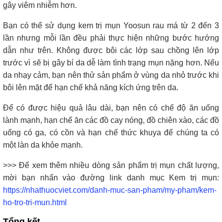
gây viêm nhiễm hơn.
Bạn có thể sử dụng kem trị mụn Yoosun rau má từ 2 đến 3
lần nhưng mỗi lần đều phải thực hiện những bước hướng
dẫn như trên. Không được bôi các lớp sau chồng lên lớp
trước vì sẽ bị gây bí da dễ làm tình trạng mụn nặng hơn. Nếu
da nhạy cảm, bạn nên thử sản phẩm ở vùng da nhỏ trước khi
bôi lên mặt để hạn chế khả năng kích ứng trên da.
Để có được hiệu quả lâu dài, bạn nên có chế độ ăn uống
lành mạnh, hạn chế ăn các đồ cay nóng, đồ chiên xào, các đồ
uống có ga, có cồn và hạn chế thức khuya để chúng ta có
một làn da khỏe mạnh.
>>> Để xem thêm nhiều dòng sản phẩm trị mụn chất lượng,
mời bạn nhấn vào đường link danh mục Kem trị mụn:
https://nhathuocviet.com/danh-muc-san-pham/my-pham/kem-
ho-tro-tri-mun.html
Tổng kết