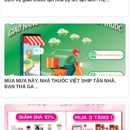
MÙA MƯA NÀY, NHÀ THUỐC VIỆT SHIP TẬN NHÀ,
BẠN THẢ GA…