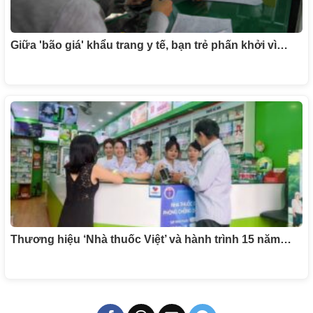
Giữa 'bão giá' khẩu trang y tế, bạn trẻ phấn khởi vì…
Thương hiệu ‘Nhà thuốc Việt’ và hành trình 15 năm…