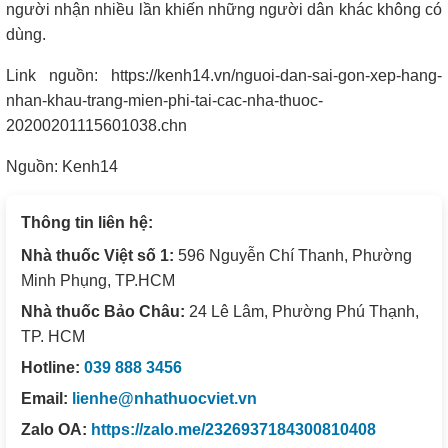
người nhận nhiều lần khiến những người dân khác không có
dùng.
Link nguồn: https://kenh14.vn/nguoi-dan-sai-gon-xep-hang-
nhan-khau-trang-mien-phi-tai-cac-nha-thuoc-
20200201115601038.chn
Nguồn: Kenh14
Thông tin liên hệ:
Nhà thuốc Việt số 1:
596 Nguyễn Chí Thanh, Phường
Minh Phụng, TP.HCM
Nhà thuốc Bảo Châu:
24 Lê Lâm, Phường Phú Thạnh,
TP. HCM
Hotline:
039 888 3456
Email:
lienhe@nhathuocviet.vn
Zalo OA:
https://zalo.me/2326937184300810408