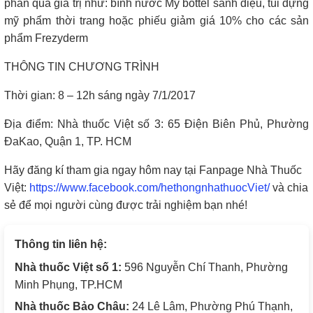
phần quà giá trị như: bình nước My bottel sành điệu, túi đựng
mỹ phẩm thời trang hoặc phiếu giảm giá 10% cho các sản
phẩm Frezyderm
THÔNG TIN CHƯƠNG TRÌNH
Thời gian: 8 – 12h sáng ngày 7/1/2017
Địa điểm: Nhà thuốc Việt số 3: 65 Điện Biên Phủ, Phường
ĐaKao, Quận 1, TP. HCM
Hãy đăng kí tham gia ngay hôm nay tại Fanpage Nhà Thuốc
Việt:
https://www.facebook.com/hethongnhathuocViet/
và chia
sẻ để mọi người cùng được trải nghiệm bạn nhé!
Thông tin liên hệ:
Nhà thuốc Việt số 1:
596 Nguyễn Chí Thanh, Phường
Minh Phụng, TP.HCM
Nhà thuốc Bảo Châu:
24 Lê Lâm, Phường Phú Thạnh,