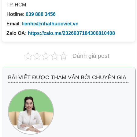
TP. HCM
Hotline:
039 888 3456
Email:
lienhe@nhathuocviet.vn
Zalo OA:
https://zalo.me/2326937184300810408
Đánh giá post
BÀI VIẾT ĐƯỢC THAM VẤN BỞI CHUYÊN GIA