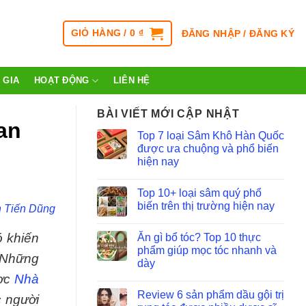
GIỎ HÀNG /
0
₫
ĐĂNG NHẬP / ĐĂNG KÝ
 GIA
HOẠT ĐỘNG
LIÊN HỆ
BÀI VIẾT MỚI CẬP NHẬT
an
Top 7 loại Sâm Khô Hàn Quốc
được ưa chuộng và phổ biến
hiện nay
Top 10+ loại sâm quý phổ
biến trên thị trường hiện nay
 Tiến Dũng
ó khiến
Ăn gì bổ tóc? Top 10 thực
phẩm giúp mọc tóc nhanh và
? Những
dày
ược
Nhà
Review 6 sản phẩm dầu gội trị
c người