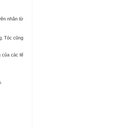
yên nhân từ
ng. Tóc cũng
 của các tế
.