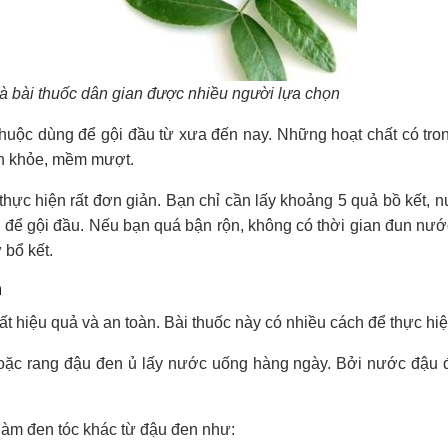
à bài thuốc dân gian được nhiều người lựa chọn
thuộc dùng để gội đầu từ xưa đến nay. Những hoạt chất có tron
en khỏe, mềm mượt.
thực hiện rất đơn giản. Bạn chỉ cần lấy khoảng 5 quả bồ kết, 
c để gội đầu. Nếu bạn quá bận rộn, không có thời gian đun nướ
 bổ kết.
n
t hiệu quả và an toàn. Bài thuốc này có nhiều cách để thực hiệ
oặc rang đậu đen ủ lấy nước uống hàng ngày. Bởi nước đậu đ
làm đen tóc khác từ đậu đen như: