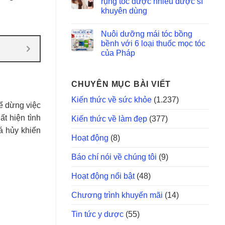
rụng tóc được nhiều dược sĩ
khuyên dùng
Nuôi dưỡng mái tóc bồng
bềnh với 6 loại thuốc mọc tóc
của Pháp
CHUYÊN MỤC BÀI VIẾT
Kiến thức về sức khỏe
(1.237)
hể dừng việc
t hiện tình
Kiến thức về làm đẹp
(377)
há hủy khiến
Hoạt động
(8)
Báo chí nói về chúng tôi
(9)
Hoạt động nổi bật
(48)
Chương trình khuyến mãi
(14)
Tin tức y dược
(55)