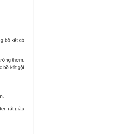
g bồ kết có
nướng thơm,
c bồ kết gội
n.
en rất giàu