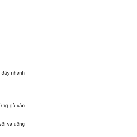
t, đẩy nhanh
rứng gà vào
sôi và uống