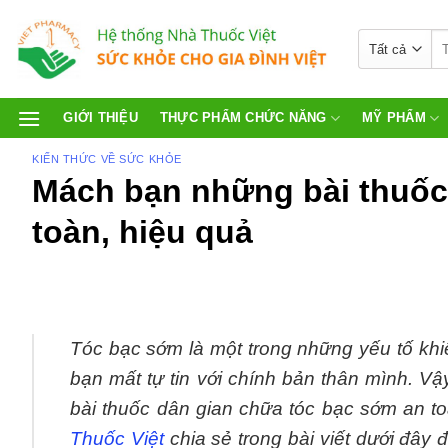
GIỚI THIỆU
THỰC PHẨM CHỨC NĂNG
MỸ PHẨM
KIẾN THỨC VỀ SỨC KHỎE
Mách bạn những bài thuốc
toàn, hiệu quả
Tóc bạc sớm là một trong những yếu tố khiế
bạn mất tự tin với chính bản thân mình. V
bài thuốc dân gian chữa tóc bạc sớm an t
Thuốc Việt
chia sẻ trong bài viết dưới đây