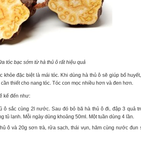
a tóc bạc sớm từ hà thủ ô rất hiệu quả
c khỏe đặc biệt là mái tóc. Khi dùng hà thủ ô sẽ giúp bổ huyế
 cần thiết cho nang tóc. Tóc con mọc nhiều hơn và đen hơn.
hể kể đến như:
ủ ô sắc cùng 2l nước. Sau đó bỏ bã hà thủ ô đi, đập 3 quả t
g tủ lạnh. Mỗi ngày dùng khoảng 50ml. Một tuần dùng 4 lần.
thủ ô và 20g sơn trà, rửa sạch, thái vụn, hãm cùng nước đun 