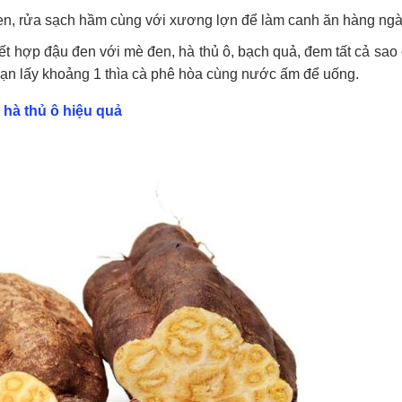
n, rửa sạch hầm cùng với xương lợn để làm canh ăn hàng ngà
ết hợp đậu đen với mè đen, hà thủ ô, bạch quả, đem tất cả sao
y bạn lấy khoảng 1 thìa cà phê hòa cùng nước ấm để uống.
 hà thủ ô hiệu quả