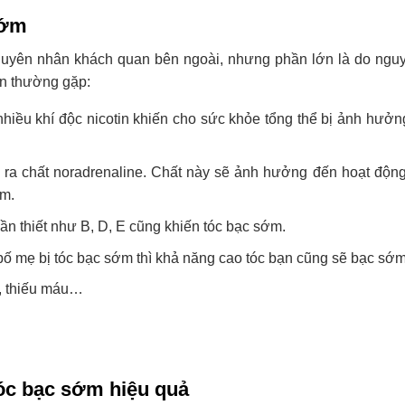
sớm
uyên nhân khách quan bên ngoài, nhưng phần lớn là do ngu
n thường gặp:
t nhiều khí độc nicotin khiến cho sức khỏe tổng thể bị ảnh hưở
nh ra chất noradrenaline. Chất này sẽ ảnh hưởng đến hoạt động
ớm.
cần thiết như B, D, E cũng khiến tóc bạc sớm.
 bố mẹ bị tóc bạc sớm thì khả năng cao tóc bạn cũng sẽ bạc sớm
n, thiếu máu…
tóc bạc sớm hiệu quả