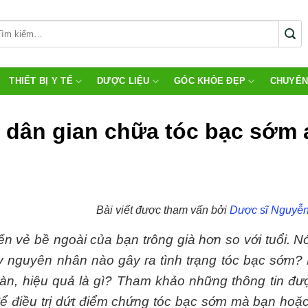
THIẾT BỊ Y TẾ
DƯỢC LIỆU
GÓC KHỎE ĐẸP
CHUYÊN
 dân gian chữa tóc bạc sớm 
Bài viết được tham vấn bởi
Dược sĩ Nguyễn
n vẻ bề ngoài của bạn trông già hơn so với tuổi. N
ậy nguyên nhân nào gây ra tình trạng tóc bạc sớm
oàn, hiệu quả là gì? Tham khảo những thông tin đ
 để điều trị dứt điểm chứng tóc bạc sớm mà bạn hoặ