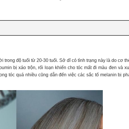
trong độ tuổi từ 20-30 tuổi. Sở dĩ có tình trạng này là do cơ t
min bị xáo trộn, rối loạn khiến cho tóc mất đi màu đen và xuấ
trong tóc quá nhiều cũng dẫn đến việc các sắc tố melanin bị p