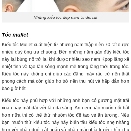
Những kiểu tóc đẹp nam Undercut
Tóc mullet
Kiểu tóc Mullet xuất hiện từ những năm thập niên 70 rất được
nhiều quý ông ưa chuộng. Đến những năm gần đây kiểu tóc
này lại bùng nổ trở lại khi được nhiều sao nam Kpop lăng xê
nhiệt tình và tạo làn sóng mạnh mẽ trong làng thời trang tóc.
Kiểu tóc này không chỉ giúp các đấng mày râu trở nên thật
phong cách mà còn giúp họ trở nên thu hút và hấp dẫn hơn
bao giờ hết.
Kiểu tóc này phù hợp với những anh bạn có gương mặt trái
xoan hay mặt dài với làn da sáng. Anh em nào muốn nổi bật
hơn nữa thì có thể thử nhuộm tóc để tạo vẻ ấn tượng. Nếu
bạn muốn thử kiểu tóc này hãy biến tấu kiểu tóc nhẹ nhàng
hơn với phần đuôi cắt ngắn và phần mái phía trước chỉn chu