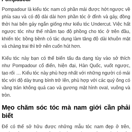
Pompadour là kiểu tóc nam có phần mái được hớt ngược về
phía sau và có độ dài dài hơn phần tóc ở đỉnh và gáy, đồng
thời hai bên gáy ngắn giống như kiểu tóc Undercut. Việc hất
ngược tóc như thế nhằm tạo độ phồng cho tóc ở trên đầu,
khiến tóc bồng bềnh có tác dụng làm tăng độ dài khuôn mặt
và chàng trai thì trở nên cuốn hút hơn.
Kiểu tóc này bạn có thể biến tấu đa dạng tùy vào sở thích
như Pompadour cổ điển, hiện đại, Hàn Quốc, vuốt ngược,
tạo rối … Kiểu tóc này phù hợp nhất với những người có mái
tóc với độ dày trung bình trở lên, phù hợp với các quý ông có
vầng trán không quá cao và gương mặt hình oval, vuông và
tròn.
Mẹo chăm sóc tóc mà nam giới cần phải
biết
Để có thể sở hữu được những mẫu tóc nam đẹp ở trên,