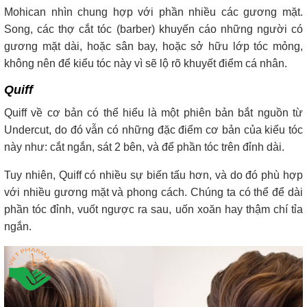
Mohican nhìn chung hợp với phần nhiều các gương mặt.
Song, các thợ cắt tóc (barber) khuyến cáo những người có
gương mặt dài, hoặc sân bay, hoặc sở hữu lớp tóc mỏng,
không nên để kiểu tóc này vì sẽ lộ rõ khuyết điểm cá nhân.
Quiff
Quiff về cơ bản có thể hiểu là một phiên bản bắt nguồn từ
Undercut, do đó vẫn có những đặc điểm cơ bản của kiểu tóc
này như: cắt ngắn, sát 2 bên, và để phần tóc trên đỉnh dài.
Tuy nhiên, Quiff có nhiều sự biến tấu hơn, và do đó phù hợp
với nhiều gương mặt và phong cách. Chúng ta có thể để dài
phần tóc đỉnh, vuốt ngược ra sau, uốn xoăn hay thậm chí tỉa
ngắn.