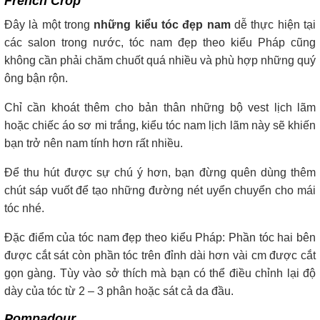
French Crop
Đây là một trong
những kiểu tóc đẹp nam
dễ thực hiện tại
các salon trong nước, tóc nam đẹp theo kiểu Pháp cũng
không cần phải chăm chuốt quá nhiều và phù hợp những quý
ông bận rộn.
Chỉ cần khoát thêm cho bản thân những bộ vest lịch lãm
hoặc chiếc áo sơ mi trắng, kiểu tóc nam lịch lãm này sẽ khiến
bạn trở nên nam tính hơn rất nhiều.
Để thu hút được sự chú ý hơn, bạn đừng quên dùng thêm
chút sáp vuốt để tạo những đường nét uyển chuyển cho mái
tóc nhé.
Đặc điểm của tóc nam đẹp theo kiểu Pháp: Phần tóc hai bên
được cắt sát còn phần tóc trên đỉnh dài hơn vài cm được cắt
gọn gàng. Tùy vào sở thích mà bạn có thể điều chỉnh lại độ
dày của tóc từ 2 – 3 phân hoặc sát cả da đầu.
Pompadour