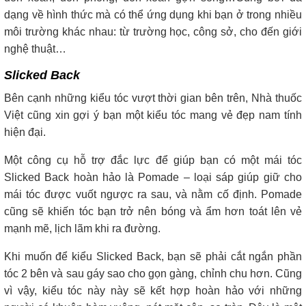
dạng về hình thức mà có thể ứng dụng khi bạn ở trong nhiều
môi trường khác nhau: từ trường học, công sở, cho đến giới
nghệ thuật…
Slicked Back
Bên cạnh những kiểu tóc vượt thời gian bên trên, Nhà thuốc
Việt cũng xin gợi ý bạn một kiểu tóc mang vẻ đẹp nam tính
hiện đại.
Một công cụ hỗ trợ đắc lực để giúp bạn có một mái tóc
Slicked Back hoàn hảo là Pomade – loại sáp giúp giữ cho
mái tóc được vuốt ngược ra sau, và nằm cố định. Pomade
cũng sẽ khiến tóc bạn trở nên bóng và ẩm hơn toát lên vẻ
mạnh mẽ, lịch lãm khi ra đường.
Khi muốn để kiểu Slicked Back, bạn sẽ phải cắt ngắn phần
tóc 2 bên và sau gáy sao cho gọn gàng, chỉnh chu hơn. Cũng
vì vậy, kiểu tóc này này sẽ kết hợp hoàn hảo với những