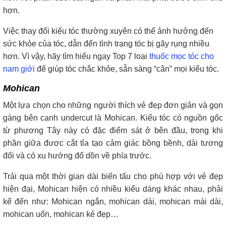
hơn.
Việc thay đổi kiểu tóc thường xuyên có thể ảnh hưởng đến
sức khỏe của tóc, dẫn đến tình trạng tóc bị gãy rụng nhiều
hơn. Vì vậy, hãy tìm hiểu ngay Top 7 loại
thuốc mọc tóc cho
nam giới
để giúp tóc chắc khỏe, sẵn sàng “cân” mọi kiểu tóc.
Mohican
Một lựa chọn cho những người thích vẻ đẹp đơn giản và gọn
gàng bên cạnh undercut là Mohican. Kiểu tóc có nguồn gốc
từ phương Tây này có đặc điểm sát ở bên đầu, trong khi
phần giữa được cắt tỉa tạo cảm giác bồng bềnh, dài tương
đối và có xu hướng đổ dồn về phía trước.
Trải qua một thời gian dài biến tấu cho phù hợp với vẻ đẹp
hiện đại, Mohican hiện có nhiều kiểu dáng khác nhau, phải
kể đến như: Mohican ngắn, mohican dài, mohican mái dài,
mohican uốn, mohican kẻ đẹp…