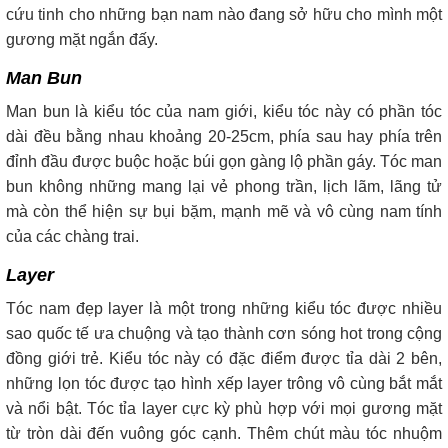
cứu tinh cho những bạn nam nào đang sở hữu cho mình một
gương mặt ngắn đấy.
Man Bun
Man bun là kiểu tóc của nam giới, kiểu tóc này có phần tóc
dài đều bằng nhau khoảng 20-25cm, phía sau hay phía trên
đỉnh đầu được buộc hoặc búi gọn gàng lộ phần gáy. Tóc man
bun không những mang lại vẻ phong trần, lịch lãm, lãng tử
mà còn thể hiện sự bụi bặm, mạnh mẽ và vô cùng nam tính
của các chàng trai.
Layer
Tóc nam đẹp layer là một trong những kiểu tóc được nhiều
sao quốc tế ưa chuộng và tạo thành cơn sóng hot trong cộng
đồng giới trẻ. Kiểu tóc này có đặc điểm được tỉa dài 2 bên,
những lọn tóc được tạo hình xếp layer trông vô cùng bắt mắt
và nổi bật. Tóc tỉa layer cực kỳ phù hợp với mọi gương mặt
từ tròn dài đến vuông góc cạnh. Thêm chút màu tóc nhuộm