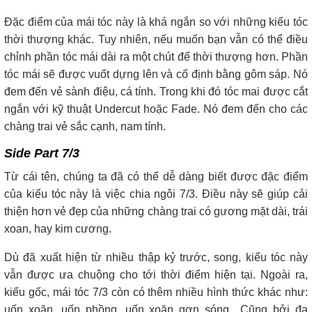
Đặc điểm của mái tóc này là khá ngắn so với những kiểu tóc
thời thượng khác. Tuy nhiên, nếu muốn bạn vẫn có thể điều
chỉnh phần tóc mái dài ra một chút để thời thượng hơn. Phần
tóc mái sẽ được vuốt dựng lên và cố định bằng gôm sáp. Nó
đem đến vẻ sành điệu, cá tính. Trong khi đó tóc mai được cắt
ngắn với kỹ thuật Undercut hoặc Fade. Nó đem đến cho các
chàng trai vẻ sắc cạnh, nam tính.
Side Part 7/3
Từ cái tên, chúng ta đã có thể dễ dàng biết được đặc điểm
của kiểu tóc này là việc chia ngôi 7/3. Điều này sẽ giúp cải
thiện hơn vẻ đẹp của những chàng trai có gương mặt dài, trái
xoan, hay kim cương.
Dù đã xuất hiện từ nhiều thập kỷ trước, song, kiểu tóc này
vẫn được ưa chuộng cho tới thời điểm hiện tại. Ngoài ra,
kiểu gốc, mái tóc 7/3 còn có thêm nhiều hình thức khác như:
uốn xoăn, uốn phồng, uốn xoăn gợn sóng…Cũng bởi đa