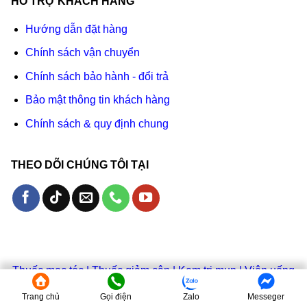
HỖ TRỢ KHÁCH HÀNG
Hướng dẫn đặt hàng
Chính sách vận chuyển
Chính sách bảo hành - đổi trả
Bảo mật thông tin khách hàng
Chính sách & quy định chung
THEO DÕI CHÚNG TÔI TẠI
Thuốc mọc tóc
|
Thuốc giảm cân
|
Kem trị mụn
|
Viên uống
trắng da
|
Kem chống nắng
Trang chủ
Gọi điện
Zalo
Messeger