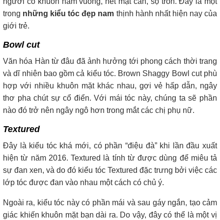
người có khuôn hàm vuông, nét mặt cân, sọ tròn. Đây là một
trong
những kiểu tóc đẹp nam
thịnh hành nhất hiện nay của
giới trẻ.
Bowl cut
Văn hóa Hàn từ đâu đã ảnh hưởng tới phong cách thời trang
và dĩ nhiên bao gồm cả kiểu tóc. Brown Shaggy Bowl cut phù
hợp với nhiều khuôn mặt khác nhau, gợi vẻ hấp dẫn, ngây
thơ pha chút sự cổ điển. Với mái tóc này, chúng ta sẽ phần
nào đó trở nên ngây ngô hơn trong mắt các chị phụ nữ.
Textured
Đây là kiểu tóc khá mới, có phần “điệu đà” khi lần đầu xuất
hiện từ năm 2016. Textured là tính từ được dùng để miêu tả
sự đan xen, và do đó kiểu tóc Textured đặc trưng bởi việc các
lớp tóc được đan vào nhau một cách có chủ ý.
Ngoài ra, kiểu tóc này có phần mái và sau gáy ngắn, tạo cảm
giác khiến khuôn mặt bạn dài ra. Do vậy, đây có thể là một vị