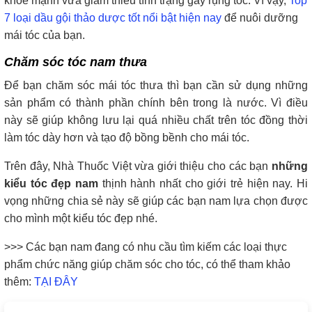
khỏe mạnh vừa giảm thiểu tình trạng gãy rụng tóc. Vì vậy,
Top
7 loại dầu gội thảo dược tốt nổi bật hiện nay
để nuôi dưỡng
mái tóc của bạn.
Chăm sóc tóc nam thưa
Để bạn chăm sóc mái tóc thưa thì bạn cần sử dụng những
sản phẩm có thành phần chính bên trong là nước. Vì điều
này sẽ giúp không lưu lại quá nhiều chất trên tóc đồng thời
làm tóc dày hơn và tạo độ bồng bềnh cho mái tóc.
Trên đây, Nhà Thuốc Việt vừa giới thiệu cho các bạn
những
kiểu tóc đẹp nam
thịnh hành nhất cho giới trẻ hiện nay. Hi
vọng những chia sẻ này sẽ giúp các bạn nam lựa chọn được
cho mình một kiểu tóc đẹp nhé.
>>> Các bạn nam đang có nhu cầu tìm kiếm các loại thực
phẩm chức năng giúp chăm sóc cho tóc, có thể tham khảo
thêm:
TẠI ĐÂY