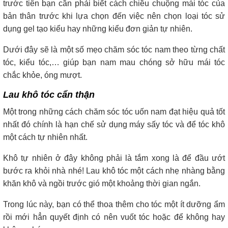
trước tiên bạn cần phải biết cách chiều chuộng mái tóc của
bản thân trước khi lựa chọn đến việc nên chọn loại tóc sử
dụng gel tạo kiểu hay những kiểu đơn giản tự nhiên.
Dưới đây sẽ là một số mẹo chăm sóc tóc nam theo từng chất
tóc, kiểu tóc,… giúp bạn nam mau chóng sở hữu mái tóc
chắc khỏe, óng mượt.
Lau khô tóc cẩn thận
Một trong những cách chăm sóc tóc uốn nam đạt hiệu quả tốt
nhất đó chính là hạn chế sử dụng máy sấy tóc và để tóc khô
một cách tự nhiên nhất.
Khô tự nhiên ở đây không phải là tắm xong là để đầu ướt
bước ra khỏi nhà nhé! Lau khô tóc một cách nhẹ nhàng bằng
khăn khô và ngồi trước gió một khoảng thời gian ngắn.
Trong lúc này, bạn có thể thoa thêm cho tóc một ít dưỡng ẩm
rồi mới hẳn quyết định có nên vuốt tóc hoặc để không hay