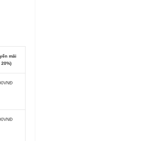
yến mãi
 20%)
00VNĐ
00VNĐ