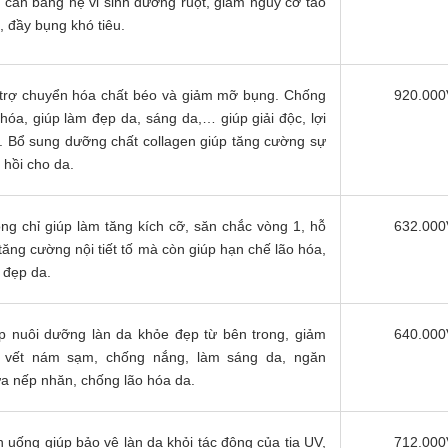
i cân bằng hệ vi sinh đường ruột, giảm nguy cơ táo
, đầy bụng khó tiêu.
trợ chuyển hóa chất béo và giảm mỡ bụng. Chống
920.00
 hóa, giúp làm đẹp da, sáng da,… giúp giải độc, lợi
u. Bổ sung dưỡng chất collagen giúp tăng cường sự
 hồi cho da.
ng chỉ giúp làm tăng kích cỡ, săn chắc vòng 1, hỗ
632.00
 tăng cường nội tiết tố mà còn giúp hạn chế lão hóa,
 đẹp da.
p nuôi dưỡng làn da khỏe đẹp từ bên trong, giảm
640.00
vết nám sạm, chống nắng, làm sáng da, ngăn
a nếp nhăn, chống lão hóa da.
n uống giúp bảo vệ làn da khỏi tác động của tia UV,
712.00