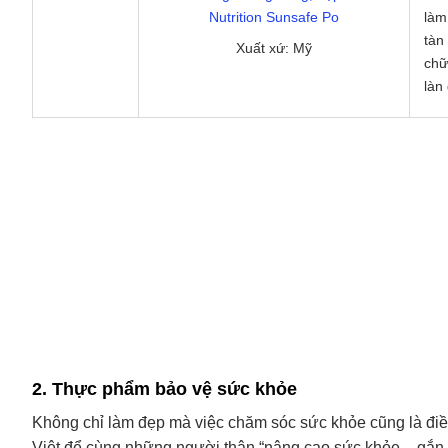
Nutrition Sunsafe Po
làm
tàn
Xuất xứ: Mỹ
chữ
làn
2. Thực phẩm bảo vệ sức khỏe
Không chỉ làm đẹp mà việc chăm sóc sức khỏe cũng là điề
Việt để cùng những người thân “nâng cao sức khỏe – gắn 