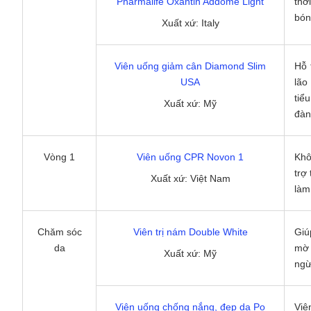
Pharmalife Oxantin Addome Light
thờ
bón
Xuất xứ: Italy
Viên uống giảm cân Diamond Slim
Hỗ 
USA
lão
tiể
Xuất xứ: Mỹ
đàn
Vòng 1
Viên uống CPR Novon 1
Khô
trợ
Xuất xứ: Việt Nam
làm
Chăm sóc
Viên trị nám Double White
Giú
da
mờ 
Xuất xứ: Mỹ
ngừ
Viên uống chống nắng, đẹp da Po
Viê