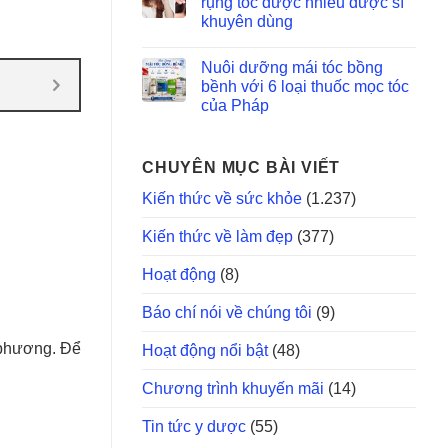
rụng tóc được nhiều dược sĩ
khuyên dùng
Nuôi dưỡng mái tóc bồng
bềnh với 6 loại thuốc mọc tóc
của Pháp
CHUYÊN MỤC BÀI VIẾT
Kiến thức về sức khỏe
(1.237)
Kiến thức về làm đẹp
(377)
Hoạt động
(8)
Báo chí nói về chúng tôi
(9)
 phương. Để
Hoạt động nổi bật
(48)
Chương trình khuyến mãi
(14)
Tin tức y dược
(55)