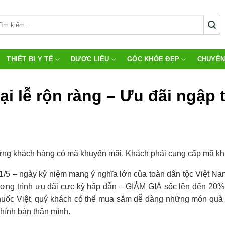
THIẾT BỊ Y TẾ
DƯỢC LIỆU
GÓC KHỎE ĐẸP
CHUYÊN
lễ rộn ràng – Ưu đãi ngập 
ững khách hàng có mã khuyến mãi. Khách phải cung cấp mã k
/5 – ngày kỷ niệm mang ý nghĩa lớn của toàn dân tộc Việt Na
hương trình ưu đãi cực kỳ hấp dẫn – GIẢM GIÁ sốc lên đến 20
uốc Việt, quý khách có thể mua sắm dễ dàng những món quà 
chính bản thân mình.