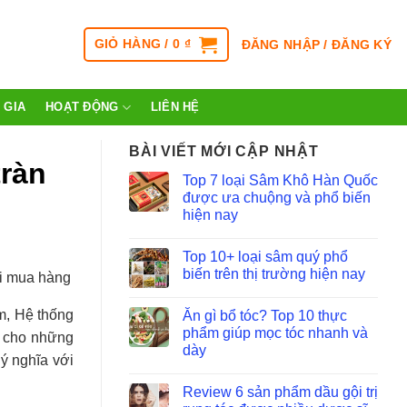
GIỎ HÀNG /
0
₫
ĐĂNG NHẬP / ĐĂNG KÝ
 GIA
HOẠT ĐỘNG
LIÊN HỆ
BÀI VIẾT MỚI CẬP NHẬT
tràn
Top 7 loại Sâm Khô Hàn Quốc
được ưa chuộng và phổ biến
hiện nay
Top 10+ loại sâm quý phổ
biến trên thị trường hiện nay
hi mua hàng
m, Hệ thống
Ăn gì bổ tóc? Top 10 thực
phẩm giúp mọc tóc nhanh và
% cho những
dày
ý nghĩa với
Review 6 sản phẩm dầu gội trị