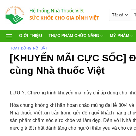
GIỚI THIỆU
THỰC PHẨM CHỨC NĂNG
MỸ PHẨM
HOẠT ĐỘNG NỔI BẬT
[KHUYẾN MÃI CỰC SỐC] Đại 
cùng Nhà thuốc Việt
LƯU Ý: Chương trình khuyến mãi này chỉ áp dụng cho nh
Hòa chung không khí hân hoan chào mừng đại lễ 30/4 và 1
Nhà thuốc Việt xin trân trọng gửi đến quý khách hàng c
sản phẩm chăm sóc sức khỏe và làm đẹp. Đến với Nhà th
mức giá tốt nhất dành tặng cho người thân yêu và cho cả 