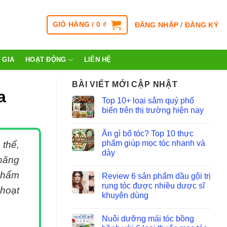
GIỎ HÀNG /
0
₫
ĐĂNG NHẬP / ĐĂNG KÝ
 GIA
HOẠT ĐỘNG
LIÊN HỆ
BÀI VIẾT MỚI CẬP NHẬT
a
Top 10+ loại sâm quý phổ
biến trên thị trường hiện nay
Ăn gì bổ tóc? Top 10 thực
phẩm giúp mọc tóc nhanh và
 thể,
dày
 năng
 phẩm
Review 6 sản phẩm dầu gội trị
rụng tóc được nhiều dược sĩ
 hoạt
khuyên dùng
Nuôi dưỡng mái tóc bồng