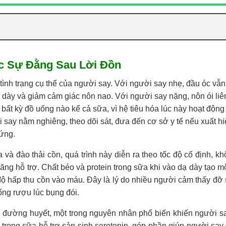
c Sự Đằng Sau Lời Đồn
h trạng cụ thể của người say. Với người say nhẹ, đầu óc vẫn t
ạ dày và giảm cảm giác nôn nao. Với người say nặng, nôn ói liên
bất kỳ đồ uống nào kể cả sữa, vì hệ tiêu hóa lúc này hoạt động 
say nằm nghiêng, theo dõi sát, đưa đến cơ sở y tế nếu xuất hi
 ứng.
và đào thải cồn, quá trình này diễn ra theo tốc độ cố định, k
ng hỗ trợ. Chất béo và protein trong sữa khi vào dạ dày tạo m
độ hấp thu cồn vào máu. Đây là lý do nhiều người cảm thấy đỡ 
ống rượu lúc bụng đói.
ạ đường huyết, một trong nguyên nhân phổ biến khiến người s
n trong sữa hỗ trợ sản sinh serotonin, góp phần giúp người say