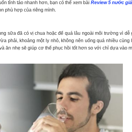
muốn tỉnh táo nhanh hơn, bạn có thể xem bài
Review 5 nước giả
ọn phù hợp của riêng mình.
g sữa đã có vị chua hoặc để quá lâu ngoài môi trường vì dễ g
ừa phải, khoảng một ly nhỏ, không nên uống quá nhiều cùng l
à ăn nhẹ sẽ giúp cơ thể phục hồi tốt hơn so với chỉ dựa vào m