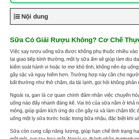
Nội dung
Sữa Có Giải Rượu Không? Cơ Chế Thự
Việc say rượu uống sữa được không phụ thuộc nhiều vào tìn
lại giao tiếp bình thường, một ly sữa ấm sẽ giúp làm dịu d
kiểm soát hành vi hoặc lơ mơ khó tỉnh, không nên ép uống 
gây sặc và nguy hiểm hơn. Trường hợp này cần cho người 
bất thường như thở chậm, da tái lạnh, gọi hỏi không phản
Ngoài ra, gan là cơ quan chính đảm nhận việc chuyển hóa 
uống nào đẩy nhanh đáng kể. Vai trò của sữa nằm ở khả nă
mỏng, giúp giảm kích ứng do cồn gây ra và làm chậm tốc 
uống một ly sữa trước hoặc trong bữa nhậu, đặc biệt khi u
Sữa còn cung cấp năng lượng, giúp hạn chế tình trạng h
mệt mỏi, run tay, hoa mắt. Ngoài ra, thành phần tryptopha