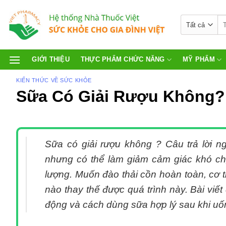
GIỚI THIỆU
THỰC PHẨM CHỨC NĂNG
MỸ PHẨM
KIẾN THỨC VỀ SỨC KHỎE
Sữa Có Giải Rượu Không? 
Sữa có giải rượu không ? Câu trả lời n
nhưng có thể làm giảm cảm giác khó ch
lượng. Muốn đào thải cồn hoàn toàn, cơ t
nào thay thế được quá trình này. Bài viết
động và cách dùng sữa hợp lý sau khi uố