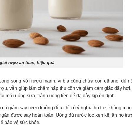
iải rượu an toàn, hiệu quả
song song với rượu mạnh, vì bia cũng chứa cồn ethanol dù n
ượu, vẫn giúp làm chậm hấp thu cồn và giảm cảm giác đầy hơi, 
ồi mới uống sữa, tránh uống liền để dạ dày kịp ổn định.
có giảm say rượu không đều chỉ có ý nghĩa hỗ trợ, không mang
ngăn được say hoàn toàn. Uống đủ nước lọc xen kẽ, ăn no trư
để bảo vệ sức khỏe.