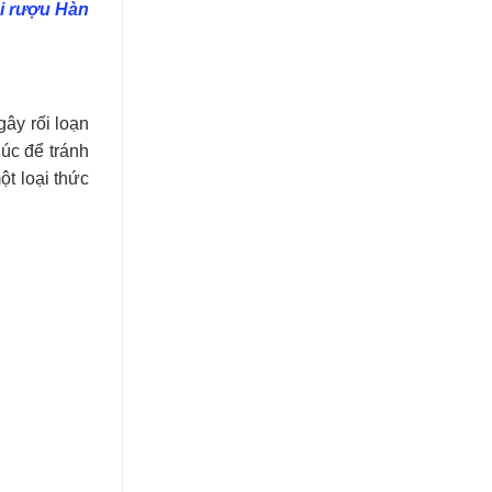
i rượu Hàn
ây rối loạn
úc để tránh
ột loại thức