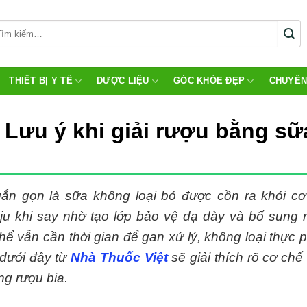
THIẾT BỊ Y TẾ
DƯỢC LIỆU
GÓC KHỎE ĐẸP
CHUYÊN
Lưu ý khi giải rượu bằng sữ
gắn gọn là sữa không loại bỏ được cồn ra khỏi cơ
ịu khi say nhờ tạo lớp bảo vệ dạ dày và bổ sung
hể vẫn cần thời gian để gan xử lý, không loại thực
 dưới đây từ
Nhà Thuốc Việt
sẽ giải thích rõ cơ chế
ng rượu bia.