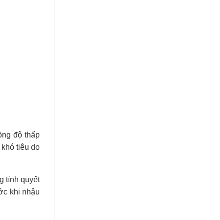
ồng độ thấp
khó tiêu do
 tính quyết
ớc khi nhậu