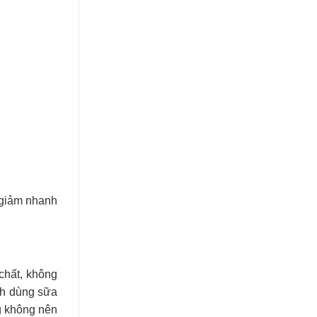
giảm nhanh
chất, không
nh dùng sữa
g không nên