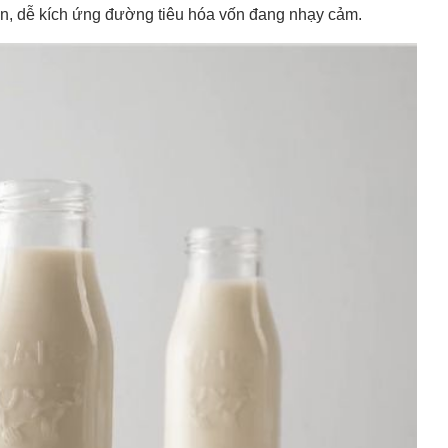
en, dễ kích ứng đường tiêu hóa vốn đang nhạy cảm.