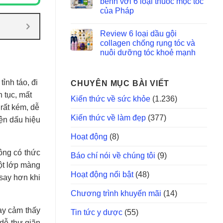
bềnh với 6 loại thuốc mọc tóc
của Pháp
Review 6 loại dầu gội
collagen chống rụng tóc và
nuôi dưỡng tóc khoẻ mạnh
ỉnh táo, đi
CHUYÊN MỤC BÀI VIẾT
 tục, mất
Kiến thức về sức khỏe
(1.236)
rất kém, dễ
Kiến thức về làm đẹp
(377)
ện dấu hiệu
Hoạt động
(8)
hông có thức
Báo chí nói về chúng tôi
(9)
ột lớp màng
Hoạt động nổi bật
(48)
say hơn khi
Chương trình khuyến mãi
(14)
ay cảm thấy
Tin tức y dược
(55)
 dễ thư giãn