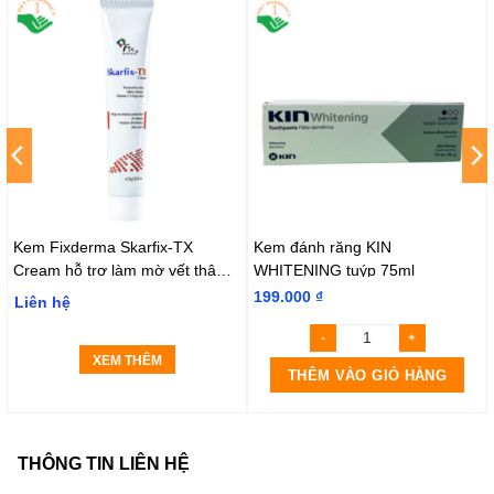
Kem Fixderma Skarfix-TX
Kem đánh răng KIN
Cream hỗ trợ làm mờ vết thâm,
WHITENING tuýp 75ml
đốm đen, nám (15g)
199.000
₫
Liên hệ
XEM THÊM
THÊM VÀO GIỎ HÀNG
THÔNG TIN LIÊN HỆ