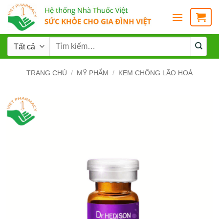
TRANG CHỦ
/
MỸ PHẨM
/
KEM CHỐNG LÃO HOÁ