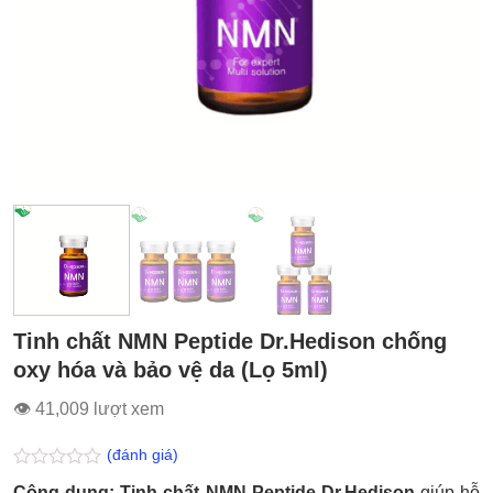
Tinh chất NMN Peptide Dr.Hedison chống
oxy hóa và bảo vệ da (Lọ 5ml)
👁 41,009 lượt xem
(đánh giá)
Được
Công dụng: Tinh chất NMN Peptide Dr.Hedison
giúp hỗ