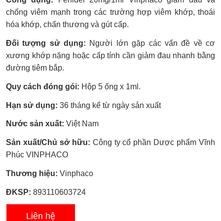
xếp
hạng
chống viêm mạnh trong các trường hợp viêm khớp, thoái
0.0
hóa khớp, chấn thương và gút cấp.
5
sao
Đối tượng sử dụng:
Người lớn gặp các vấn đề về cơ
xương khớp nặng hoặc cấp tính cần giảm đau nhanh bằng
đường tiêm bắp.
Quy cách đóng gói:
Hộp 5 ống x 1ml.
Hạn sử dụng:
36 tháng kể từ ngày sản xuất
Nước sản xuất:
Việt Nam
Sản xuất/Chủ sở hữu:
Công ty cổ phần Dược phẩm Vĩnh
Phúc VINPHACO
Thương hiệu:
Vinphaco
ĐKSP:
893110603724
Liên hệ