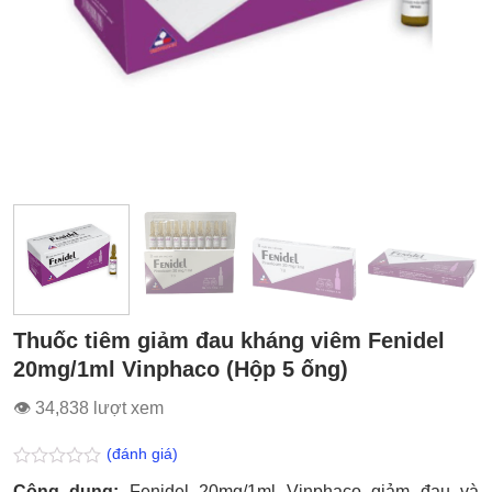
Thuốc tiêm giảm đau kháng viêm Fenidel
20mg/1ml Vinphaco (Hộp 5 ống)
👁 34,838 lượt xem
(đánh giá)
Được
Công dụng:
Fenidel 20mg/1ml Vinphaco giảm đau và